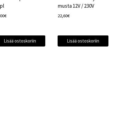
pl
musta 12V / 230V
,00
€
22,60
€
Lisää ostoskoriin
Lisää ostoskoriin