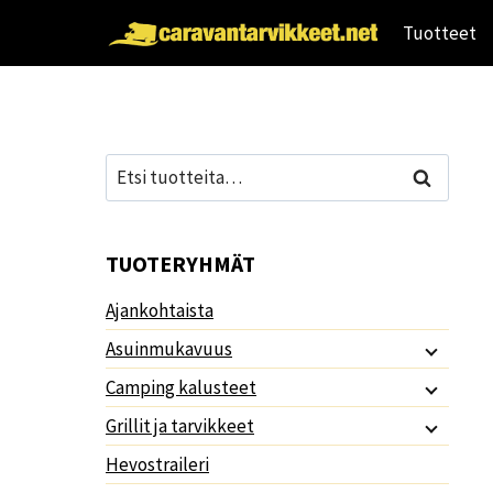
Siirry
Tuotteet
sisältöön
Etsi:
Haku
TUOTERYHMÄT
Ajankohtaista
Asuinmukavuus
Camping kalusteet
Grillit ja tarvikkeet
Hevostraileri