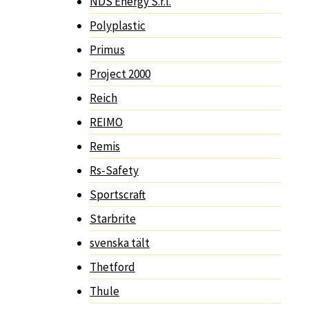
NDS Energy S.r.l.
Polyplastic
Primus
Project 2000
Reich
REIMO
Remis
Rs-Safety
Sportscraft
Starbrite
svenska tält
Thetford
Thule