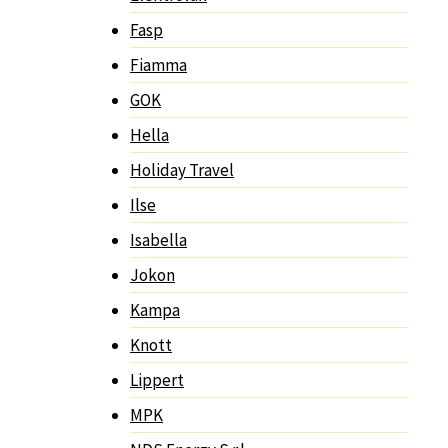
Fasp
Fiamma
GOK
Hella
Holiday Travel
Ilse
Isabella
Jokon
Kampa
Knott
Lippert
MPK