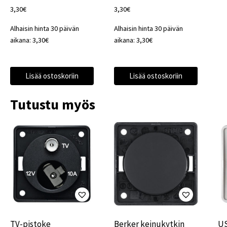
3,30
€
3,30
€
Alhaisin hinta 30 päivän
Alhaisin hinta 30 päivän
aikana:
3,30
€
aikana:
3,30
€
Lisää ostoskoriin
Lisää ostoskoriin
Tutustu myös
TV-pistoke
Berker keinukytkin
US