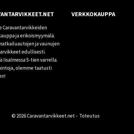
ANTARVIKKEET.NET
VERKKOKAUPPA
Oma tili
 Caravantarvikkeiden
Palautukset
auppa ja erikoismyymälä.
matkailuautojen ja vaunujen
Rekisteriseloste
tarvikkeet edullisesti.
Vastuuvapauslauseke
 Iisalmessa 5-tien varrella.
Evästekäytäntö (EU)
hintoja, olemme taatusti
en!
© 2026 Caravantarvikkeet.net - Toteutus
Primocom