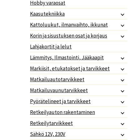
Hobby varaosat
Kaasutekniikka
Kattoluukut, ilmanvaihto, ikkunat
Korin ja sisustuksen osat ja korjaus
Lahjakortit ja lelut
Lämmitys, Ilmastointi, Jääkaapit
Markiisit, etukatokset ja tarvikkeet
Matkailuautotarvikkeet
Matkailuvaunutarvikkeet
Pyörätelineet ja tarvikkeet
Retkeilyauton rakentaminen
Retkeilytarvikkeet
Sähkö 12V, 230V