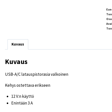
Ean
Tuo
Osa
Ava
Tuo
Kuvaus
Kuvaus
USB-A/C latauspistorasia valkoinen
Kehys ostettava erikseen
12 V:n käyttö
Enintään 3 A