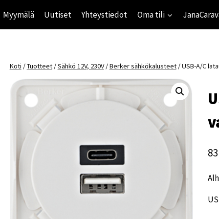
Myymälä
Uutiset
Yhteystiedot
Oma tili
JanaCarav
Koti
/
Tuotteet
/
Sähkö 12V, 230V
/
Berker sähkökalusteet
/
USB-A/C lata
U
v
83
Alh
USB