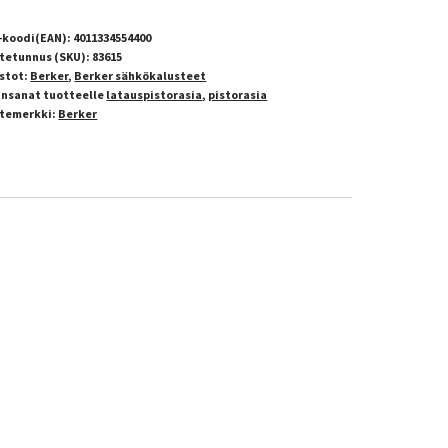
-koodi(EAN):
4011334554400
tetunnus (SKU):
83615
stot:
Berker
,
Berker sähkökalusteet
insanat tuotteelle
latauspistorasia
,
pistorasia
temerkki:
Berker