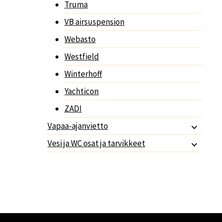
Truma
VB airsuspension
Webasto
Westfield
Winterhoff
Yachticon
ZADI
Vapaa-ajanvietto
Vesi ja WC osat ja tarvikkeet