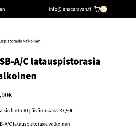
an
info@janacaravan.fi
0
uspistorasia valkoinen
SB-A/C latauspistorasia
alkoinen
,90
€
aisin hinta 30 päivän aikana:
83,90
€
-A/C latauspistorasia valkoinen