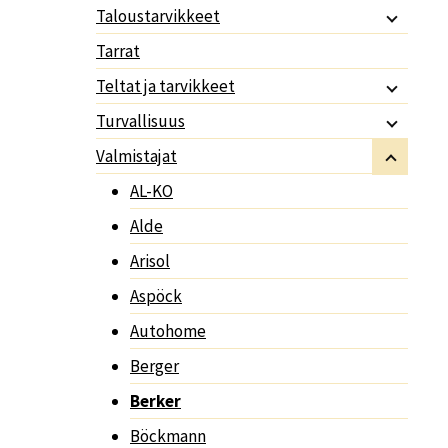
Taloustarvikkeet
Tarrat
Teltat ja tarvikkeet
Turvallisuus
Valmistajat
AL-KO
Alde
Arisol
Aspöck
Autohome
Berger
Berker
Böckmann