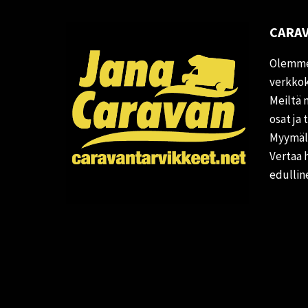
CARAV
Olemme
verkkok
Meiltä 
osat ja 
Myymälä
Vertaa 
edullin