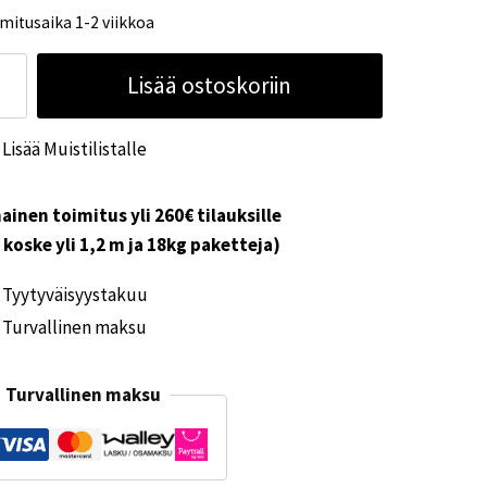
mitusaika 1-2 viikkoa
B-
Lisää ostoskoriin
C
auspistorasia
Lisää Muistilistalle
koinen
ärä
ainen toimitus yli 260€ tilauksille
i koske yli 1,2 m ja 18kg paketteja)
Tyytyväisyystakuu
Turvallinen maksu
Turvallinen maksu