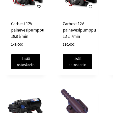
Carbest 12V
Carbest 12V
painevesipumppu
painevesipumppu
18.9 l/min
13.2 l/min
149,00
€
110,00
€
Lisää
Lisää
ostoskoriin
ostoskoriin