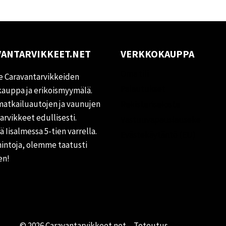
ANTARVIKKEET.NET
VERKKOKAUPPA
Oma tili
 Caravantarvikkeiden
Palautukset
auppa ja erikoismyymälä.
matkailuautojen ja vaunujen
Rekisteriseloste
tarvikkeet edullisesti.
Vastuuvapauslauseke
 Iisalmessa 5-tien varrella.
Evästekäytäntö (EU)
hintoja, olemme taatusti
en!
© 2026 Caravantarvikkeet.net - Toteutus
Primocom