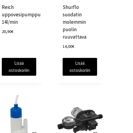
Reich
Shurflo
uppovesipumppu
suodatin
14l/min
molemmin
puolin
20,90
€
ruuvattava
14,00
€
Lisää
Lisää
ostoskoriin
ostoskoriin