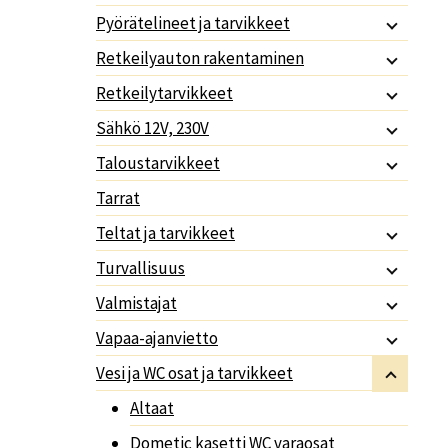
Pyörätelineet ja tarvikkeet
Retkeilyauton rakentaminen
Retkeilytarvikkeet
Sähkö 12V, 230V
Taloustarvikkeet
Tarrat
Teltat ja tarvikkeet
Turvallisuus
Valmistajat
Vapaa-ajanvietto
Vesi ja WC osat ja tarvikkeet
Altaat
Dometic kasetti WC varaosat