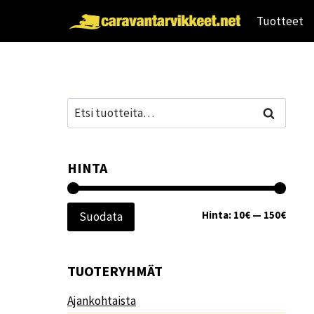
Siirry
Tuotteet
sisältöön
Etsi:
Haku
HINTA
Minim
Maksi
Hinta:
10€
—
150€
Suodata
TUOTERYHMÄT
Ajankohtaista