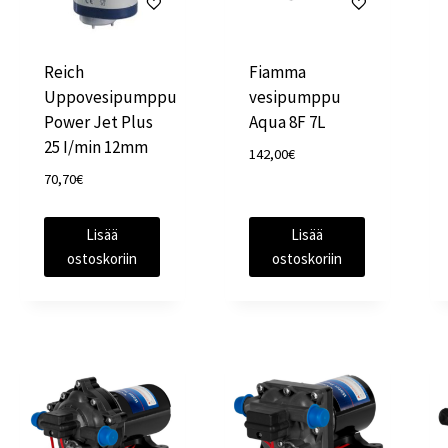
Reich
Fiamma
Uppovesipumppu
vesipumppu
Power Jet Plus
Aqua 8F 7L
25 I/min 12mm
142,00
€
70,70
€
Lisää
Lisää
ostoskoriin
ostoskoriin