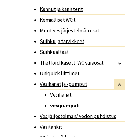
Kannut ja kanisterit
Kemialliset WC:t
Muut vesijärjestelmän osat
Suihku ja tarvikkeet
Suihkualtaat
Thetford kasetti WC varaosat
Uniquick liittimet
Vesihanat ja -pumput
Vesihanat
vesipumput
Vesijärjestelmän/ veden puhdistus
Vesitankit