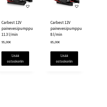
Carbest 12V
Carbest 12V
painevesipumppu
painevesipumppu
11.3 l/min
8 l/min
95,00
€
85,00
€
Lisää
Lisää
ostoskoriin
ostoskoriin