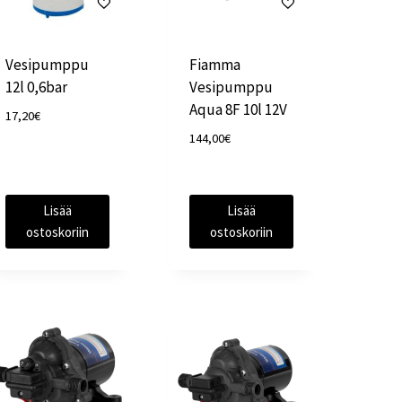
Vesipumppu
Fiamma
12l 0,6bar
Vesipumppu
Aqua 8F 10l 12V
17,20
€
144,00
€
Lisää
Lisää
ostoskoriin
ostoskoriin