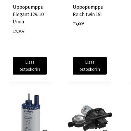
Uppopumppu
Uppopumppu
Elegant 12V. 10
Reich twin 19l
l/min
73,00
€
19,30
€
Lisää
Lisää
ostoskoriin
ostoskoriin