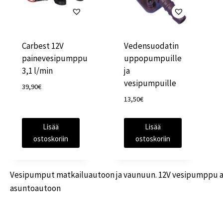
Carbest 12V
Vedensuodatin
painevesipumppu
uppopumpuille
3,1 l/min
ja
vesipumpuille
39,90
€
13,50
€
Lisää
Lisää
ostoskoriin
ostoskoriin
Vesipumput matkailuautoon ja vaunuun. 12V vesipumpp
asuntoautoon