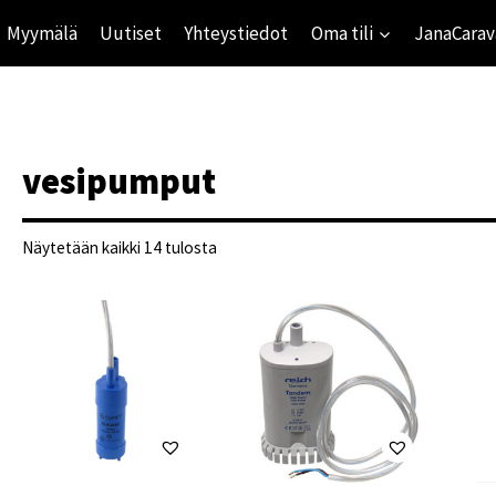
Myymälä
Uutiset
Yhteystiedot
Oma tili
JanaCarav
vesipumput
Suosituimmat
Näytetään kaikki 14 tulosta
ensin
ihinta
mihinta