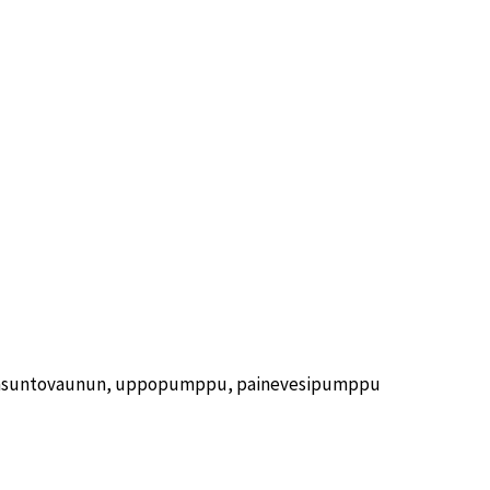
u asuntovaunun, uppopumppu, painevesipumppu