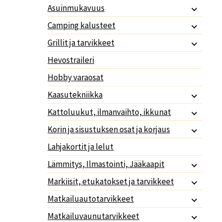
Asuinmukavuus
Camping kalusteet
Grillit ja tarvikkeet
Hevostraileri
Hobby varaosat
Kaasutekniikka
Kattoluukut, ilmanvaihto, ikkunat
Korin ja sisustuksen osat ja korjaus
Lahjakortit ja lelut
Lämmitys, Ilmastointi, Jääkaapit
Markiisit, etukatokset ja tarvikkeet
Matkailuautotarvikkeet
Matkailuvaunutarvikkeet