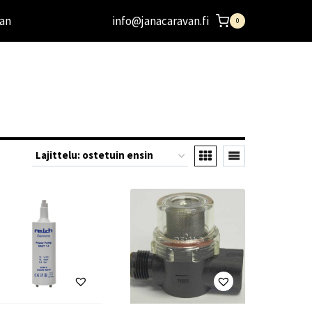
an
info@janacaravan.fi
0