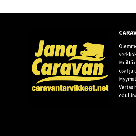
CARAV
Olemme
verkkok
Meiltä 
osat ja 
Myymälä
Vertaa 
edullin