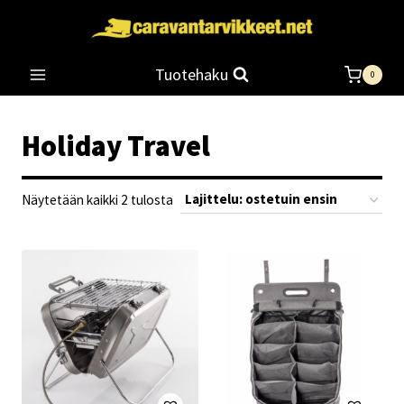
Siirry
sisältöön
Tuotehaku
0
Holiday Travel
Suosituimmat
Näytetään kaikki 2 tulosta
ensin