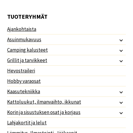
TUOTERYHMÄT
Ajankohtaista
Asuinmukavuus
Camping kalusteet
Grillit ja tarvikkeet
Hevostraileri
Hobby varaosat
Kaasutekniikka
Kattoluukut, ilmanvaihto, ikkunat
Korin ja sisustuksen osat ja korjaus
Lahjakortit ja lelut