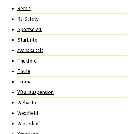
Remis
Rs-Safety
Sportscraft
Starbrite
svenska tält
Thetford
Thule
Truma
VB airsuspension
Webasto
Westfield
Winterhoff