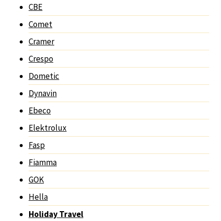
CBE
Comet
Cramer
Crespo
Dometic
Dynavin
Ebeco
Elektrolux
Fasp
Fiamma
GOK
Hella
Holiday Travel