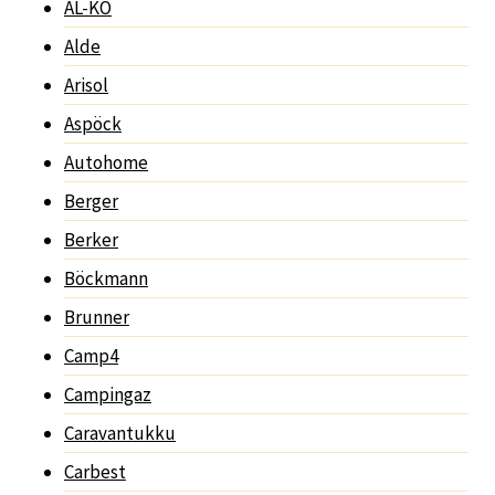
AL-KO
Alde
Arisol
Aspöck
Autohome
Berger
Berker
Böckmann
Brunner
Camp4
Campingaz
Caravantukku
Carbest