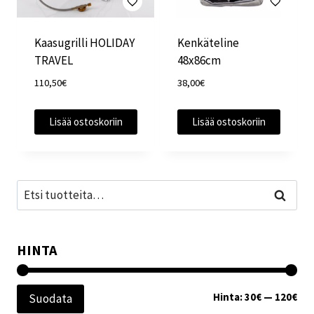
Kaasugrilli HOLIDAY
Kenkäteline
TRAVEL
48x86cm
110,50
€
38,00
€
Lisää ostoskoriin
Lisää ostoskoriin
Etsi:
Haku
HINTA
Min
Mak
Hinta:
30€
—
120€
Suodata