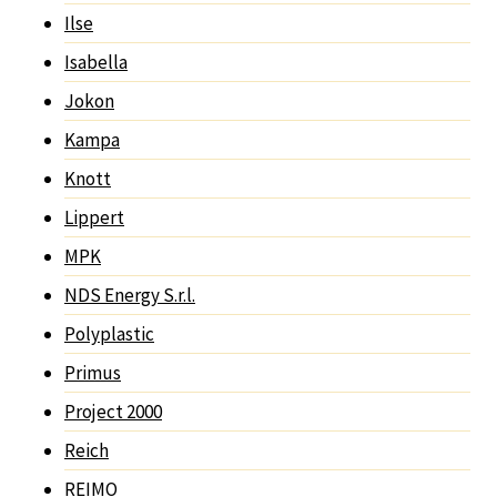
Ilse
Isabella
Jokon
Kampa
Knott
Lippert
MPK
NDS Energy S.r.l.
Polyplastic
Primus
Project 2000
Reich
REIMO