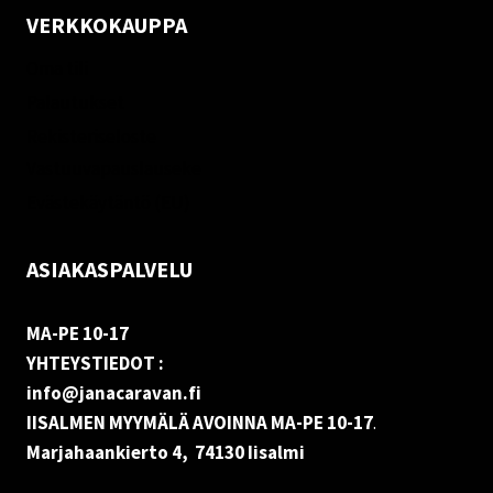
VERKKOKAUPPA
Oma tili
Palautukset
Rekisteriseloste
Vastuuvapauslauseke
Evästekäytäntö (EU)
ASIAKASPALVELU
MA-PE 10-17
YHTEYSTIEDOT :
info@janacaravan.fi
IISALMEN MYYMÄLÄ AVOINNA MA-PE 10-17
.
Marjahaankierto 4, 74130 Iisalmi