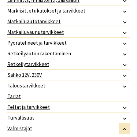
Lämmitys, Ilmastointi, Jääkaapit
Markiisit, etukatokset ja tarvikkeet
Matkailuautotarvikkeet
Matkailuvaunutarvikkeet
Pyörätelineet ja tarvikkeet
Retkeilyauton rakentaminen
Retkeilytarvikkeet
Sähkö 12V, 230V
Taloustarvikkeet
Tarrat
Teltat ja tarvikkeet
Turvallisuus
Valmistajat