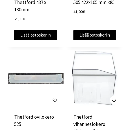
Thettford 437 x
505 422×105 mm k85
130mm
41,00
€
29,30
€
Lisää ostoskoriin
Lisää ostoskoriin
Thetford ovilokero
Thetford
525
vihanneslokero