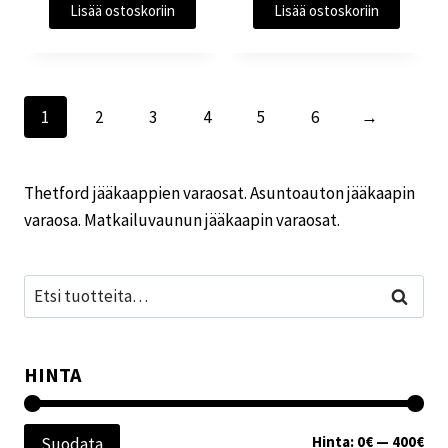
Lisää ostoskoriin
Lisää ostoskoriin
1
2
3
4
5
6
→
Thetford jääkaappien varaosat. Asuntoauton jääkaapin
varaosa. Matkailuvaunun jääkaapin varaosat.
Etsi:
Haku
HINTA
Min
Mak
Hinta:
0€
—
400€
Suodata