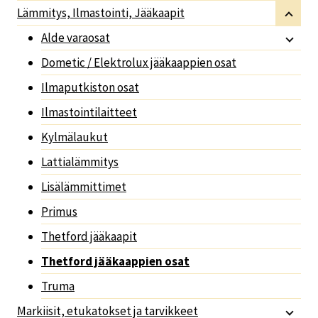
Lämmitys, Ilmastointi, Jääkaapit
Alde varaosat
Dometic / Elektrolux jääkaappien osat
Ilmaputkiston osat
Ilmastointilaitteet
Kylmälaukut
Lattialämmitys
Lisälämmittimet
Primus
Thetford jääkaapit
Thetford jääkaappien osat
Truma
Markiisit, etukatokset ja tarvikkeet