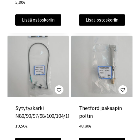
5,90
€
Lisää ostoskoriin
Lisää ostoskoriin
Sytytyskärki
Thetford jääkaapin
N80/90/97/98/100/104/108
poltin
19,50
€
48,80
€