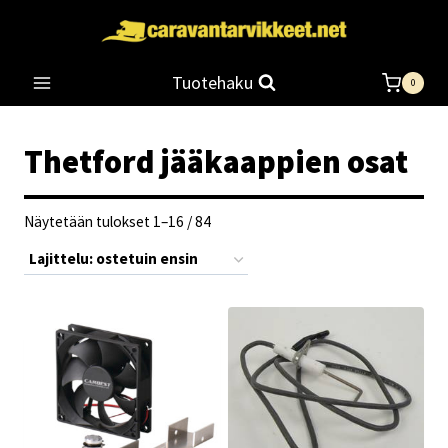
Siirry
sisältöön
Tuotehaku
0
Thetford jääkaappien osat
Suosituimmat
Näytetään tulokset 1–16 / 84
ensin