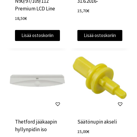
N90/97/109/112
31.6.2016-
Premium LCD Line
15,70
€
18,50
€
Lisää ostoskoriin
Lisää ostoskoriin
Thetford jääkaapin
Säätönupin akseli
hyllynpidin iso
15,00
€