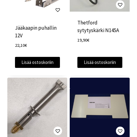
Thetford
Jääkaapin puhallin
sytytyskärki N145A
12V
19,90
€
22,10
€
Lisää ostoskoriin
Lisää ostoskoriin