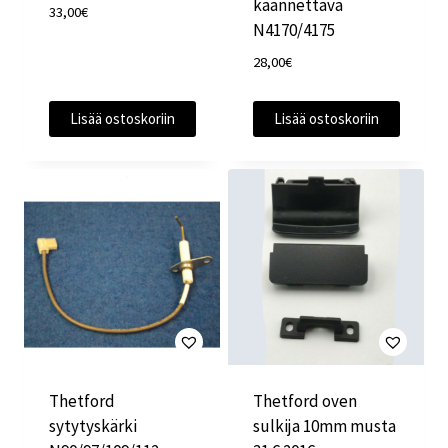
käännettävä
33,00
€
N4170/4175
28,00
€
Lisää ostoskoriin
Lisää ostoskoriin
Thetford
Thetford oven
sytytyskärki
sulkija 10mm musta