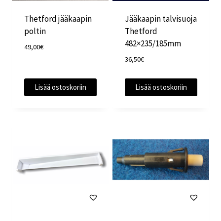
Thetford jääkaapin
Jääkaapin talvisuoja
poltin
Thetford
482×235/185mm
49,00
€
36,50
€
Lisää ostoskoriin
Lisää ostoskoriin