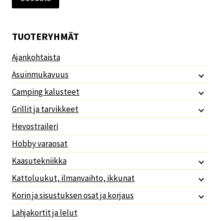
TUOTERYHMÄT
Ajankohtaista
Asuinmukavuus
Camping kalusteet
Grillit ja tarvikkeet
Hevostraileri
Hobby varaosat
Kaasutekniikka
Kattoluukut, ilmanvaihto, ikkunat
Korin ja sisustuksen osat ja korjaus
Lahjakortit ja lelut