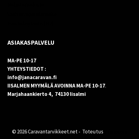
Rekisteriseloste
Vastuuvapauslauseke
Evästekäytäntö (EU)
ASIAKASPALVELU
MA-PE 10-17
YHTEYSTIEDOT :
info@janacaravan.fi
IISALMEN MYYMÄLÄ AVOINNA MA-PE 10-17
.
Marjahaankierto 4, 74130 Iisalmi
© 2026 Caravantarvikkeet.net - Toteutus
Primocom