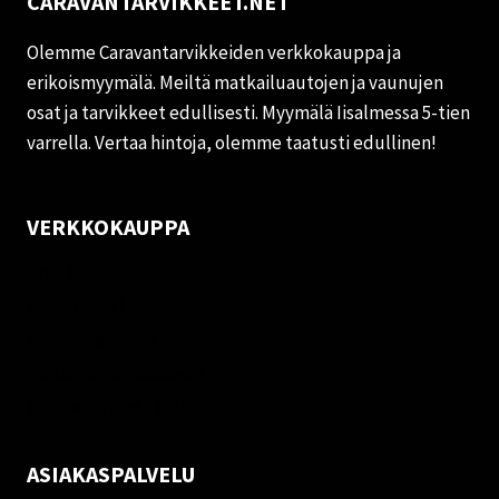
CARAVANTARVIKKEET.NET
Olemme Caravantarvikkeiden verkkokauppa ja
erikoismyymälä. Meiltä matkailuautojen ja vaunujen
osat ja tarvikkeet edullisesti. Myymälä Iisalmessa 5-tien
varrella. Vertaa hintoja, olemme taatusti edullinen!
VERKKOKAUPPA
Oma tili
Palautukset
Rekisteriseloste
Vastuuvapauslauseke
Evästekäytäntö (EU)
ASIAKASPALVELU