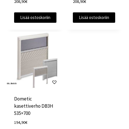
208,90
€
208,90
€
Lisää ostoskoriin
Lisää ostoskoriin
Dometic
kasettiverho DB3H
535×700
194,90
€