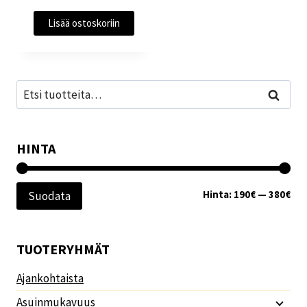
Lisää ostoskoriin
Etsi:
Haku
HINTA
Min
Mak
Hinta:
190€
—
380€
Suodata
TUOTERYHMÄT
Ajankohtaista
Asuinmukavuus