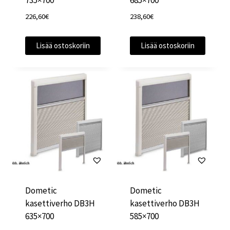
735×700
685×700
226,60
€
238,60
€
Lisää ostoskoriin
Lisää ostoskoriin
Dometic
Dometic
kasettiverho DB3H
kasettiverho DB3H
635×700
585×700