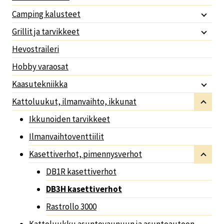
Camping kalusteet
Grillit ja tarvikkeet
Hevostraileri
Hobby varaosat
Kaasutekniikka
Kattoluukut, ilmanvaihto, ikkunat
Ikkunoiden tarvikkeet
Ilmanvaihtoventtiilit
Kasettiverhot, pimennysverhot
DB1R kasettiverhot
DB3H kasettiverhot
Rastrollo 3000
Kattoluukku asuntovaunuun ja asuntoautoon