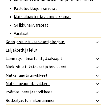
Kattoluukkujen varaosat
Matkailuauton ja vaunun ikkunat
S4 ikkunan varaosat
Varalasit
Korin ja sisustuksen osat ja korjaus
Lahjakortit ja lelut
Lämmitys, Ilmastointi, Jääkaapit
Markiisit, etukatokset ja tarvikkeet
Matkailuautotarvikkeet
Matkailuvaunutarvikkeet
Pyörätelineet ja tarvikkeet
Retkeilyauton rakentaminen