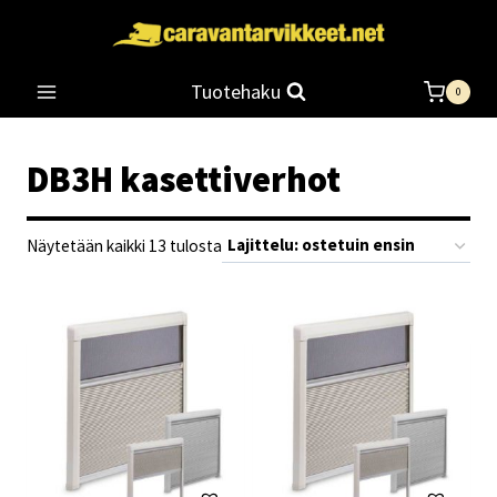
Siirry
sisältöön
Tuotehaku
0
DB3H kasettiverhot
Suosituimmat
Näytetään kaikki 13 tulosta
ensin