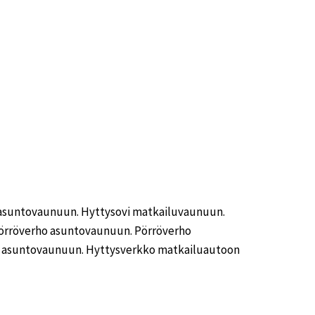
 asuntovaunuun. Hyttysovi matkailuvaunuun.
örröverho asuntovaunuun. Pörröverho
 asuntovaunuun. Hyttysverkko matkailuautoon