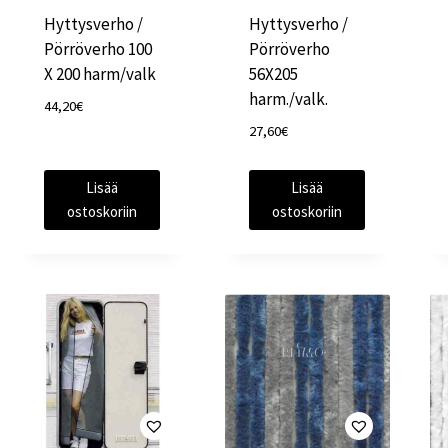
Hyttysverho /
Hyttysverho /
Pörröverho 100
Pörröverho
X 200 harm/valk
56X205
harm./valk.
44,20
€
27,60
€
Lisää
Lisää
ostoskoriin
ostoskoriin