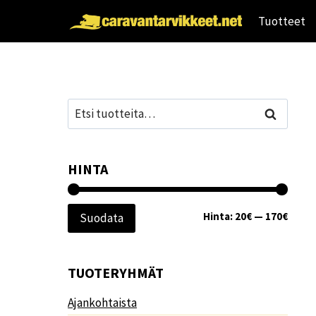
Siirry
Tuotteet
sisältöön
Etsi:
Haku
HINTA
Minim
Maksi
Hinta:
20€
—
170€
Suodata
TUOTERYHMÄT
Ajankohtaista