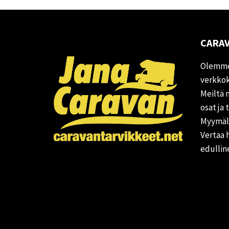
CARAV
Olemme
verkkok
Meiltä 
osat ja 
Myymälä
Vertaa 
edullin