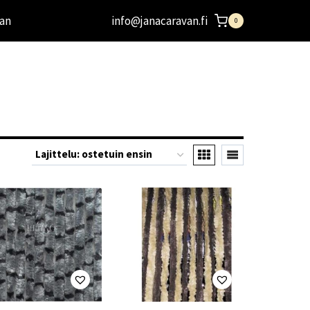
an
info@janacaravan.fi
0