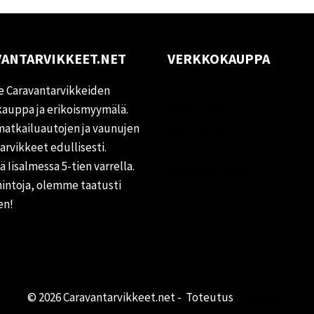
ANTARVIKKEET.NET
VERKKOKAUPPA
Oma tili
 Caravantarvikkeiden
Palautukset
auppa ja erikoismyymälä.
matkailuautojen ja vaunujen
Rekisteriseloste
tarvikkeet edullisesti.
Vastuuvapauslauseke
 Iisalmessa 5-tien varrella.
Evästekäytäntö (EU)
hintoja, olemme taatusti
en!
© 2026 Caravantarvikkeet.net - Toteutus
Primocom