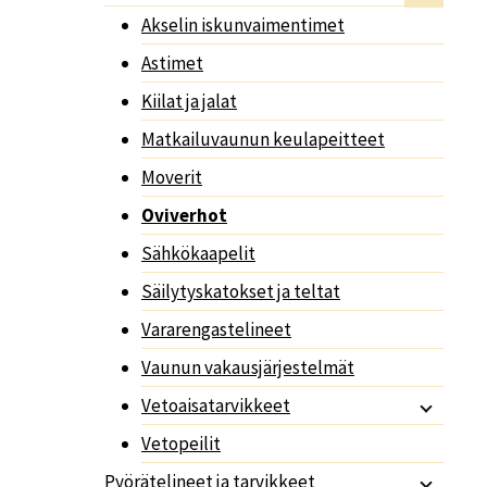
Akselin iskunvaimentimet
Astimet
Kiilat ja jalat
Matkailuvaunun keulapeitteet
Moverit
Oviverhot
Sähkökaapelit
Säilytyskatokset ja teltat
Vararengastelineet
Vaunun vakausjärjestelmät
Vetoaisatarvikkeet
Vetopeilit
Pyörätelineet ja tarvikkeet