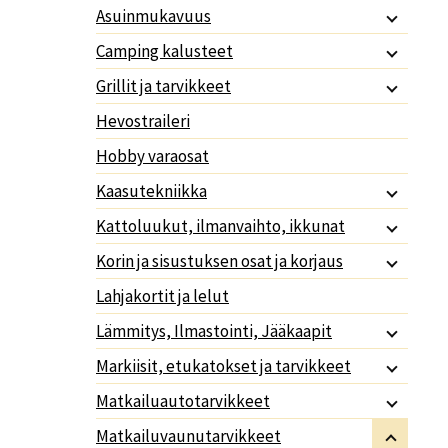
Asuinmukavuus
Camping kalusteet
Grillit ja tarvikkeet
Hevostraileri
Hobby varaosat
Kaasutekniikka
Kattoluukut, ilmanvaihto, ikkunat
Korin ja sisustuksen osat ja korjaus
Lahjakortit ja lelut
Lämmitys, Ilmastointi, Jääkaapit
Markiisit, etukatokset ja tarvikkeet
Matkailuautotarvikkeet
Matkailuvaunutarvikkeet