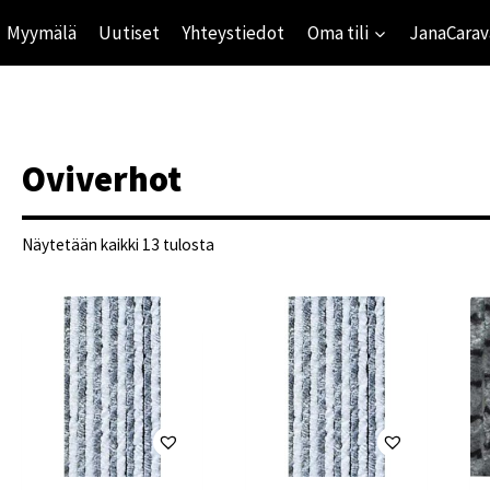
Myymälä
Uutiset
Yhteystiedot
Oma tili
JanaCarav
Oviverhot
Suosituimmat
Näytetään kaikki 13 tulosta
ensin
ihinta
mihinta