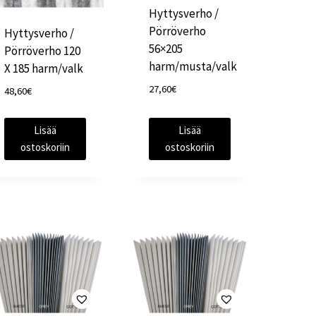
Hyttysverho /
Pörröverho
Hyttysverho /
56×205
Pörröverho 120
harm/musta/valk
X 185 harm/valk
27,60
€
48,60
€
Lisää
Lisää
ostoskoriin
ostoskoriin