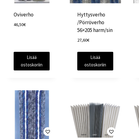
Oviverho
Hyttysverho
/Pörröverho
46,50
€
56×205 harm/sin
27,60
€
Lisää
Lisää
ostoskoriin
ostoskoriin