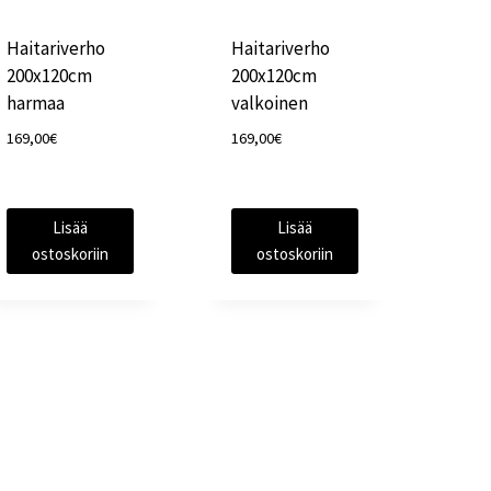
Haitariverho
Haitariverho
200x120cm
200x120cm
harmaa
valkoinen
169,00
€
169,00
€
Lisää
Lisää
ostoskoriin
ostoskoriin