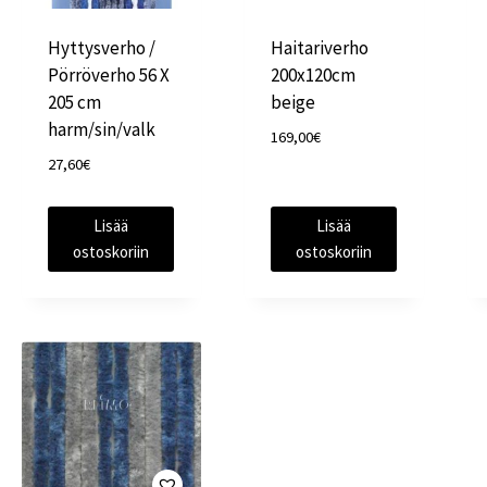
Hyttysverho /
Haitariverho
Pörröverho 56 X
200x120cm
205 cm
beige
harm/sin/valk
169,00
€
27,60
€
Lisää
Lisää
ostoskoriin
ostoskoriin