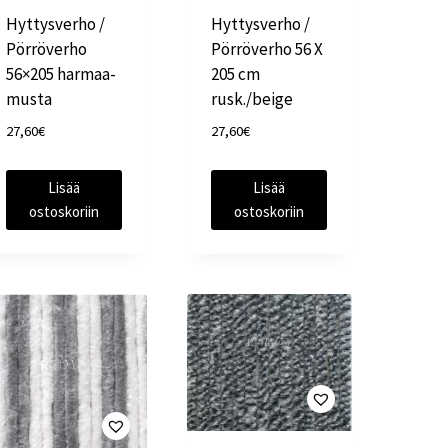
Hyttysverho /
Hyttysverho /
Pörröverho
Pörröverho 56 X
56×205 harmaa-
205 cm
musta
rusk./beige
27,60
€
27,60
€
Lisää
Lisää
ostoskoriin
ostoskoriin