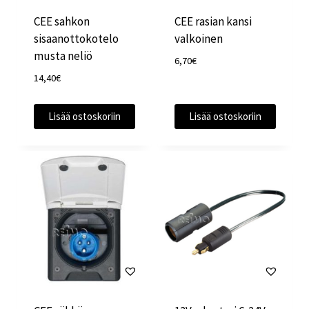
CEE sahkon
CEE rasian kansi
sisaanottokotelo
valkoinen
musta neliö
6,70
€
14,40
€
Lisää ostoskoriin
Lisää ostoskoriin