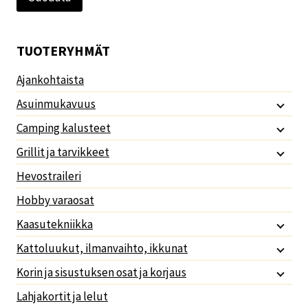
TUOTERYHMÄT
Ajankohtaista
Asuinmukavuus
Camping kalusteet
Grillit ja tarvikkeet
Hevostraileri
Hobby varaosat
Kaasutekniikka
Kattoluukut, ilmanvaihto, ikkunat
Korin ja sisustuksen osat ja korjaus
Lahjakortit ja lelut