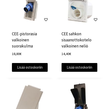
CEE-pistorasia
CEE sahkon
valkoinen
sisaanottokotelo
suorakulma
valkoinen neliö
18,80
€
14,40
€
Lisää ostoskoriin
Lisää ostoskoriin