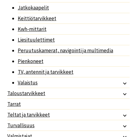
Jatkokaapelit
Keittiötarvikkeet
Kwh-mittarit
Liesituulettimet
Peruutuskamerat, navigointi ja multimedia
Pienkoneet
TV, antennit ja tarvikkeet
Valaistus
Taloustarvikkeet
Tarrat
Teltat ja tarvikkeet
Turvallisuus
Valmistajat