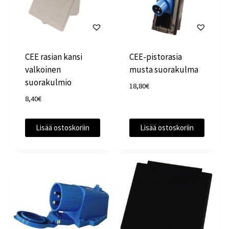
CEE rasian kansi
CEE-pistorasia
valkoinen
musta suorakulma
suorakulmio
18,80
€
8,40
€
Lisää ostoskoriin
Lisää ostoskoriin