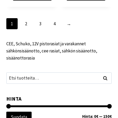
1
2
3
4
→
CEE, Schuko, 12V pistorasiat ja varakannet
sähkönsisäänotto, cee rasiat, sähkön sisäänotto,
sisäänottorasia
Etsi:
Haku
HINTA
Min
Mak
Hinta:
0€
—
150€
Suodata