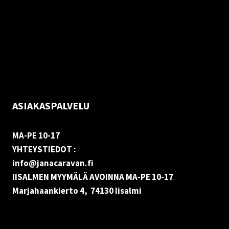
Oma tili
Palautukset
Rekisteriseloste
Vastuuvapauslauseke
Evästekäytäntö (EU)
ASIAKASPALVELU
MA-PE 10-17
YHTEYSTIEDOT :
info@janacaravan.fi
IISALMEN MYYMÄLÄ AVOINNA MA-PE 10-17
.
Marjahaankierto 4, 74130 Iisalmi