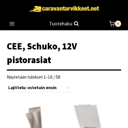
Siirry
sisältöön
Tuotehaku
0
CEE, Schuko, 12V
pistorasiat
Suosituimmat
Näytetään tulokset 1–16 / 58
ensin