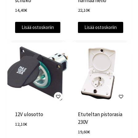
schuko
harmaa neliö
14,40
€
22,10
€
Lisää ostoskoriin
Lisää ostoskoriin
12V ulosotto
Etuteltan pistorasia
230V
12,10
€
19,60
€