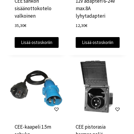
CEE sähkön
12V adapteri 6-24V
sisäänottokotelo
max.8A
valkoinen
lyhytadapteri
35,30
€
12,30
€
Lisää ostoskoriin
Lisää ostoskoriin
CEE-kaapeli 1.5m
CEE pistorasia