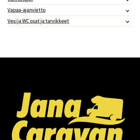
Vapaa-ajanvietto
Vesi ja WC osat ja tarvikkeet