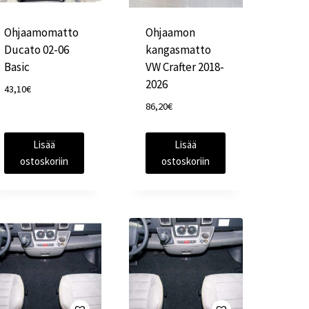
Ohjaamomatto
Ohjaamon
Ducato 02-06
kangasmatto
Basic
VW Crafter 2018-
2026
43,10
€
86,20
€
Lisää
Lisää
ostoskoriin
ostoskoriin