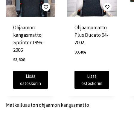
Ohjaamon
Ohjaamomatto
kangasmatto
Plus Ducato 94-
Sprinter 1996-
2002
2006
99,40
€
93,60
€
Lisää
Lisää
ostoskoriin
ostoskoriin
Matkailuauton ohjaamon kangasmatto