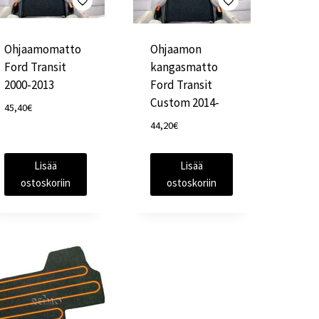
Ohjaamomatto
Ohjaamon
Ford Transit
kangasmatto
2000-2013
Ford Transit
Custom 2014-
45,40
€
44,20
€
Lisää
Lisää
ostoskoriin
ostoskoriin