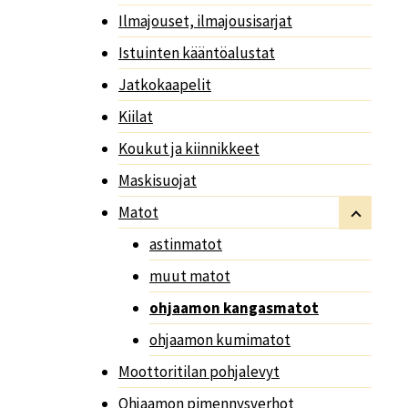
Ilmajouset, ilmajousisarjat
Istuinten kääntöalustat
Jatkokaapelit
Kiilat
Koukut ja kiinnikkeet
Maskisuojat
Matot
astinmatot
muut matot
ohjaamon kangasmatot
ohjaamon kumimatot
Moottoritilan pohjalevyt
Ohjaamon pimennysverhot