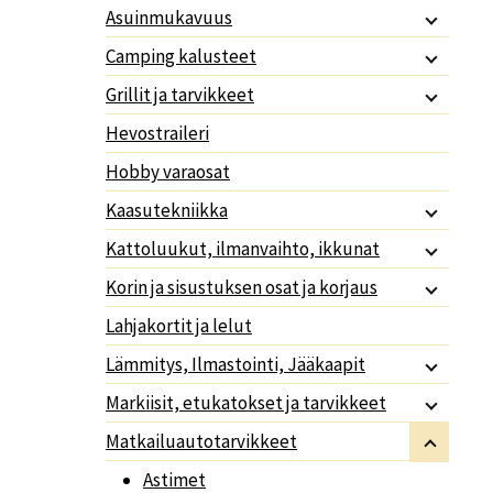
Asuinmukavuus
Camping kalusteet
Grillit ja tarvikkeet
Hevostraileri
Hobby varaosat
Kaasutekniikka
Kattoluukut, ilmanvaihto, ikkunat
Korin ja sisustuksen osat ja korjaus
Lahjakortit ja lelut
Lämmitys, Ilmastointi, Jääkaapit
Markiisit, etukatokset ja tarvikkeet
Matkailuautotarvikkeet
Astimet