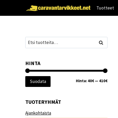
Siirry
Tuotteet
sisältöön
Etsi:
Haku
HINTA
Minim
Maksi
Hinta:
40€
—
410€
Suodata
TUOTERYHMÄT
Ajankohtaista