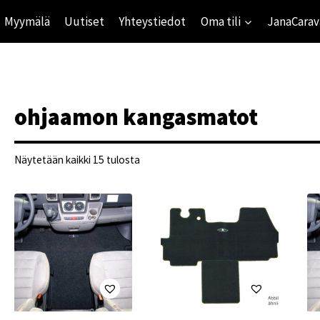
Myymälä
Uutiset
Yhteystiedot
Oma tili
JanaCarav
ohjaamon kangasmatot
Suosituimmat
Näytetään kaikki 15 tulosta
ensin
ihinta
mihinta