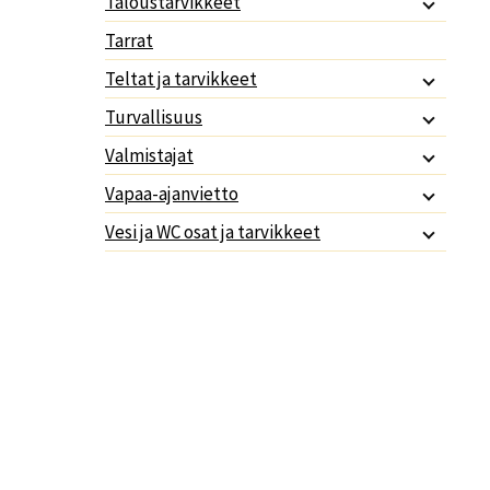
Taloustarvikkeet
Tarrat
Teltat ja tarvikkeet
Turvallisuus
Valmistajat
Vapaa-ajanvietto
Vesi ja WC osat ja tarvikkeet