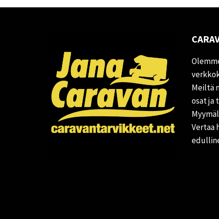
CARAV
Olemme
verkkok
Meiltä 
osat ja 
Myymälä
Vertaa 
edullin