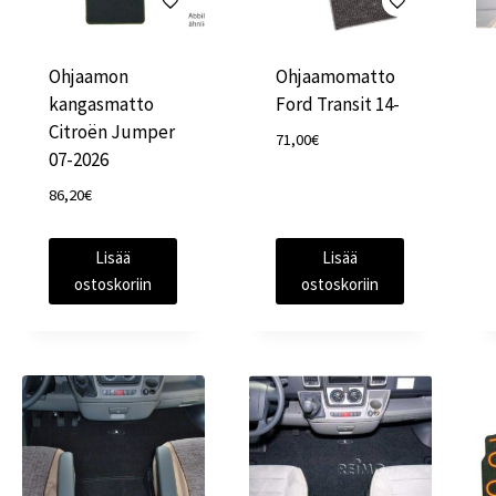
Ohjaamon
Ohjaamomatto
kangasmatto
Ford Transit 14-
Citroën Jumper
71,00
€
07-2026
86,20
€
Lisää
Lisää
ostoskoriin
ostoskoriin