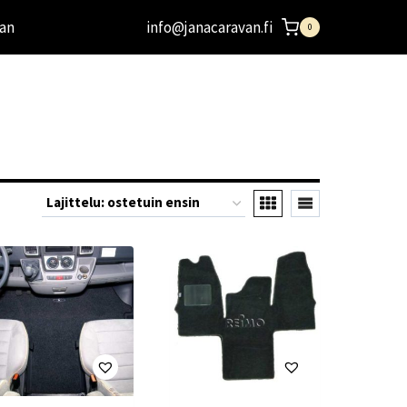
an
info@janacaravan.fi
0