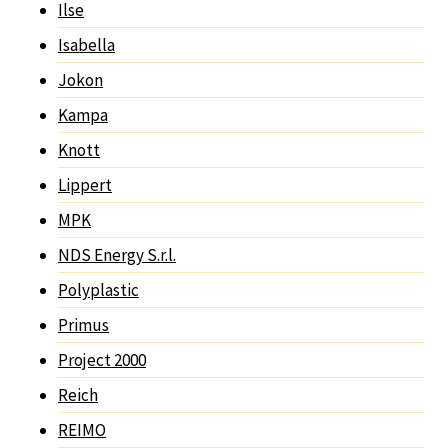
Ilse
Isabella
Jokon
Kampa
Knott
Lippert
MPK
NDS Energy S.r.l.
Polyplastic
Primus
Project 2000
Reich
REIMO