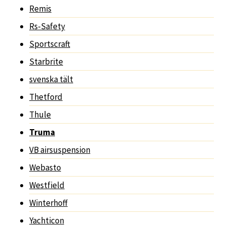
Remis
Rs-Safety
Sportscraft
Starbrite
svenska tält
Thetford
Thule
Truma
VB airsuspension
Webasto
Westfield
Winterhoff
Yachticon