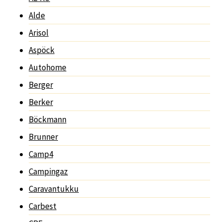
Alde
Arisol
Aspöck
Autohome
Berger
Berker
Böckmann
Brunner
Camp4
Campingaz
Caravantukku
Carbest