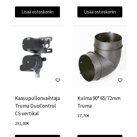
Lisää ostoskoriin
Lisää ostoskoriin
Kaasupullonvaihtaja
Kulma 90° 65/72mm
Truma DuoControl
Truma
CS vertikal
17,70
€
231,00
€