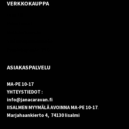
VERKKOKAUPPA
Oma tili
Palautukset
Rekisteriseloste
Vastuuvapauslauseke
Evästekäytäntö (EU)
ASIAKASPALVELU
MA-PE 10-17
YHTEYSTIEDOT :
info@janacaravan.fi
IISALMEN MYYMÄLÄ AVOINNA MA-PE 10-17
.
Marjahaankierto 4, 74130 Iisalmi