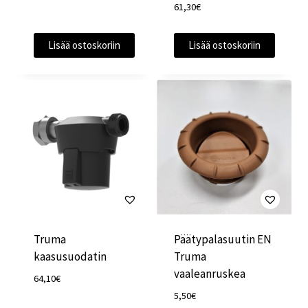
hinta
hinta
61,30
€
oli:
on:
197,00€.
179,00€.
Lisää ostoskoriin
Lisää ostoskoriin
Truma
Päätypalasuutin EN
kaasusuodatin
Truma
vaaleanruskea
64,10
€
5,50
€