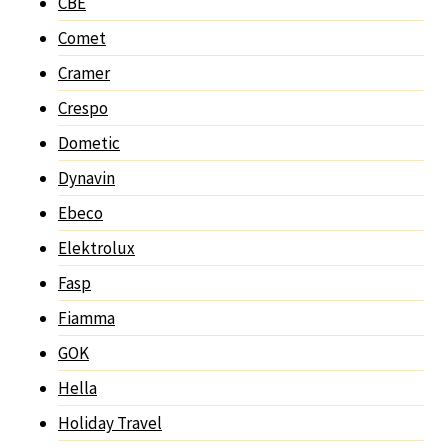
CBE
Comet
Cramer
Crespo
Dometic
Dynavin
Ebeco
Elektrolux
Fasp
Fiamma
GOK
Hella
Holiday Travel