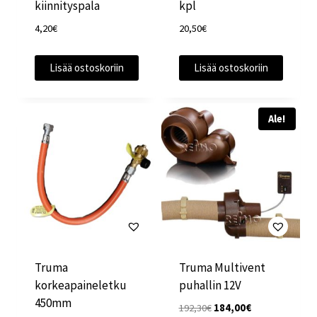
kiinnityspala
kpl
4,20
€
20,50
€
Lisää ostoskoriin
Lisää ostoskoriin
Ale!
Truma
Truma Multivent
korkeapaineletku
puhallin 12V
450mm
Alkuperäinen
Nykyinen
192,30
€
184,00
€