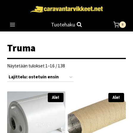
Siirry
sisältöön
Tuotehaku
0
Truma
Suosituimmat
Näytetään tulokset 1–16 / 138
ensin
Ale!
Ale!