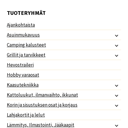
TUOTERYHMÄT
Ajankohtaista
Asuinmukavuus
Camping kalusteet
Grillit ja tarvikkeet
Hevostraileri
Hobby varaosat
Kaasutekniikka
Kattoluukut, ilmanvaihto, ikkunat
Korin ja sisustuksen osat ja korjaus
Lahjakortit ja lelut
Lämmitys, Ilmastointi, Jääkaapit