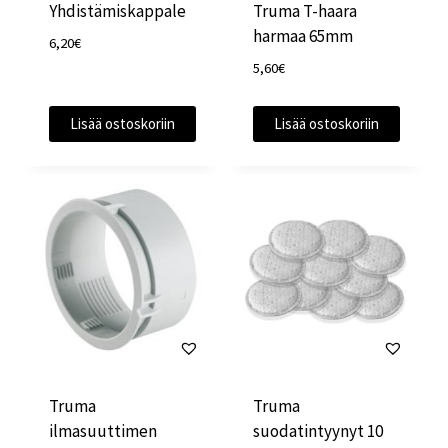
Yhdistämiskappale
Truma T-haara
harmaa 65mm
6,20
€
5,60
€
Lisää ostoskoriin
Lisää ostoskoriin
Truma
Truma
ilmasuuttimen
suodatintyynyt 10