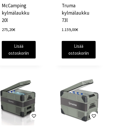
McCamping
Truma
kylmälaukku
kylmälaukku
20l
73l
275,20
€
1.159,00
€
Lisää
Lisää
ostoskoriin
ostoskoriin