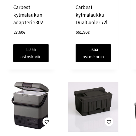
Carbest
Carbest
kylmälaukun
kylmälaukku
adapteri 230V
DualCooler 72l
27,60
€
661,90
€
Lisää
Lisää
ostoskoriin
ostoskoriin