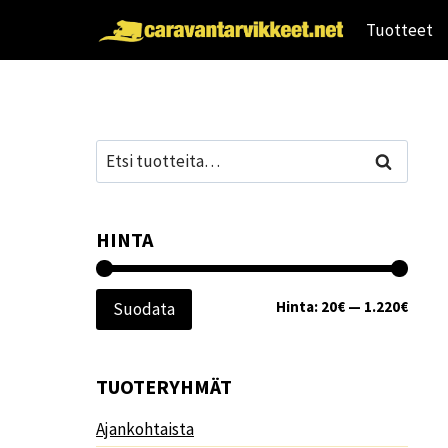
Siirry
Tuotteet
sisältöön
Etsi:
Haku
HINTA
Minim
Maksi
Hinta:
20€
—
1.220€
Suodata
TUOTERYHMÄT
Ajankohtaista