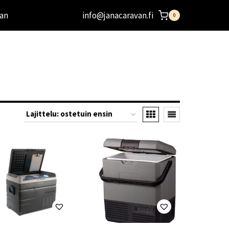
an
info@janacaravan.fi
0