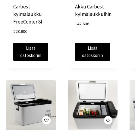
Carbest
Akku Carbest
kylmälaukku
kylmälaukkuihin
FreeCooler 8l
142,60
€
228,80
€
Lisää
Lisää
ostoskoriin
ostoskoriin