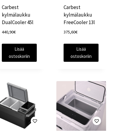
Carbest
Carbest
kylmälaukku
kylmälaukku
DualCooler 45l
FreeCooler 13l
440,90
€
375,60
€
Lisää
Lisää
ostoskoriin
ostoskoriin