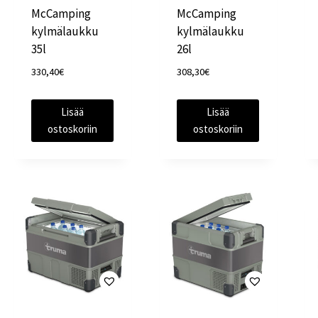
McCamping
McCamping
kylmälaukku
kylmälaukku
35l
26l
330,40
€
308,30
€
Lisää
Lisää
ostoskoriin
ostoskoriin