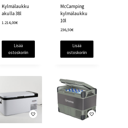
Kylmälaukku
McCamping
akulla 38l
kylmälaukku
10l
1.214,00
€
236,50
€
Lisää
Lisää
ostoskoriin
ostoskoriin