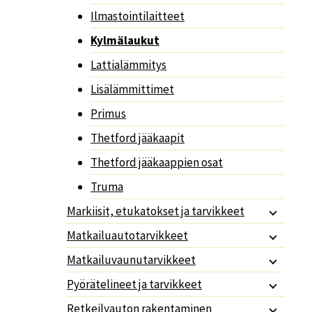
Ilmastointilaitteet
Kylmälaukut
Lattialämmitys
Lisälämmittimet
Primus
Thetford jääkaapit
Thetford jääkaappien osat
Truma
Markiisit, etukatokset ja tarvikkeet
Matkailuautotarvikkeet
Matkailuvaunutarvikkeet
Pyörätelineet ja tarvikkeet
Retkeilyauton rakentaminen