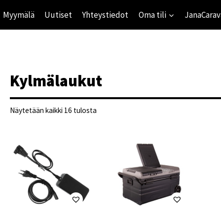
Myymälä
Uutiset
Yhteystiedot
Oma tili
JanaCarav
Kylmälaukut
Suosituimmat
Näytetään kaikki 16 tulosta
ensin
ihinta
mihinta