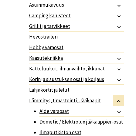
Asuinmukavuus
Camping kalusteet
Grillit ja tarvikkeet
Hevostraileri
Hobby varaosat
Kaasutekniikka
Kattoluukut, ilmanvaihto, ikkunat
Korin ja sisustuksen osat ja korjaus
Lahjakortit ja lelut
Lämmitys, Ilmastointi, Jääkaapit
Alde varaosat
Dometic / Elektrolux jääkaappien osat
Ilmaputkiston osat