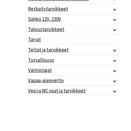
Retkeilytarvikkeet
Sähkö 12V, 230V
Taloustarvikkeet
Tarrat
Teltat ja tarvikkeet
Turvallisuus
Valmistajat
Vapaa-ajanvietto
Vesi ja WC osat ja tarvikkeet