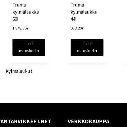
Truma
Truma
kylmälaukku
kylmälaukku
60l
44l
1.048,00
€
938,20
€
Lisää
Lisää
ostoskoriin
ostoskoriin
Kylmälaukut
ANTARVIKKEET.NET
VERKKOKAUPPA