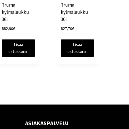
Truma
Truma
kylmälaukku
kylmälaukku
36l
30l
882,90
€
827,70
€
Lisää
Lisää
ostoskoriin
ostoskoriin
ASIAKASPALVELU