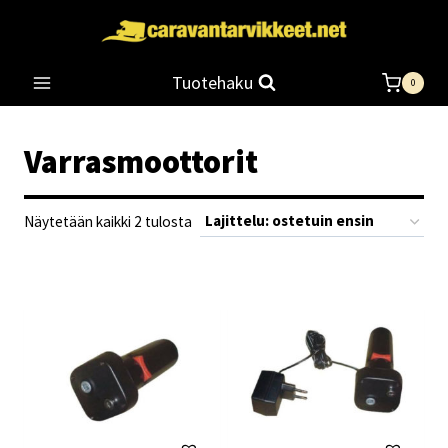
Siirry
sisältöön
Tuotehaku
0
Varrasmoottorit
Suosituimmat
Näytetään kaikki 2 tulosta
ensin