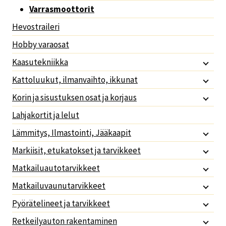
Varrasmoottorit
Hevostraileri
Hobby varaosat
Kaasutekniikka
Kattoluukut, ilmanvaihto, ikkunat
Korin ja sisustuksen osat ja korjaus
Lahjakortit ja lelut
Lämmitys, Ilmastointi, Jääkaapit
Markiisit, etukatokset ja tarvikkeet
Matkailuautotarvikkeet
Matkailuvaunutarvikkeet
Pyörätelineet ja tarvikkeet
Retkeilyauton rakentaminen