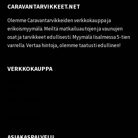
CARAVANTARVIKKEET.NET
Olemme Caravantarvikkeiden verkkokauppa ja
erikoismyymälä. Meiltä matkailuautojen ja vaunujen
osat ja tarvikkeet edullisesti. Myymälä Iisalmessa 5-tien
varrella. Vertaa hintoja, olemme taatusti edullinen!
VERKKOKAUPPA
Oma tili
Palautukset
Rekisteriseloste
Vastuuvapauslauseke
Evästekäytäntö (EU)
ASIAKASPALVELU