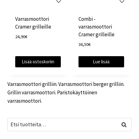
Varrasmoottori
Combi -
Cramer grilleille
varrasmoottori
Cramer grilleille
24,90
€
36,50
€
Lisää ostoskoriin
Lue lisää
Varrasmoottori grilliin. Varrasmoottori berger grilliin.
Grillin varrasmoottori. Paristokäyttöinen
varrasmoottori.
Etsi:
Haku