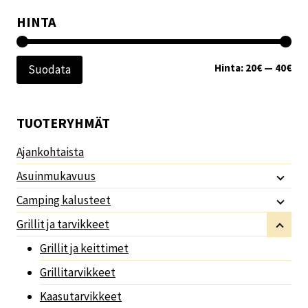
HINTA
Min
Mak
Hinta:
20€
—
40€
Suodata
TUOTERYHMÄT
Ajankohtaista
Asuinmukavuus
Camping kalusteet
Grillit ja tarvikkeet
Grillit ja keittimet
Grillitarvikkeet
Kaasutarvikkeet