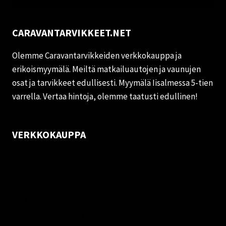
CARAVANTARVIKKEET.NET
Olemme Caravantarvikkeiden verkkokauppa ja
erikoismyymälä. Meiltä matkailuautojen ja vaunujen
osat ja tarvikkeet edullisesti. Myymälä Iisalmessa 5-tien
varrella. Vertaa hintoja, olemme taatusti edullinen!
VERKKOKAUPPA
Oma tili
Palautukset
Rekisteriseloste
Vastuuvapauslauseke
Evästekäytäntö (EU)