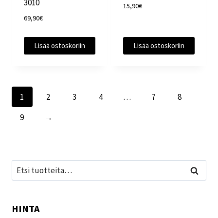
3010
15,90
€
69,90
€
Lisää ostoskoriin
Lisää ostoskoriin
1
2
3
4
…
7
8
9
→
Etsi:
Haku
HINTA