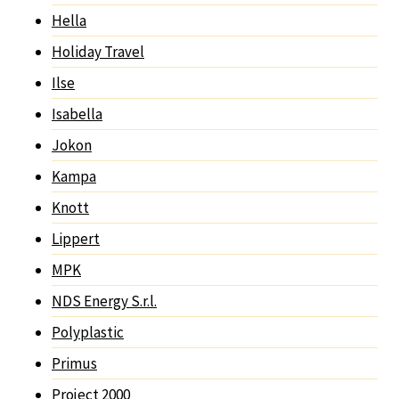
Hella
Holiday Travel
Ilse
Isabella
Jokon
Kampa
Knott
Lippert
MPK
NDS Energy S.r.l.
Polyplastic
Primus
Project 2000