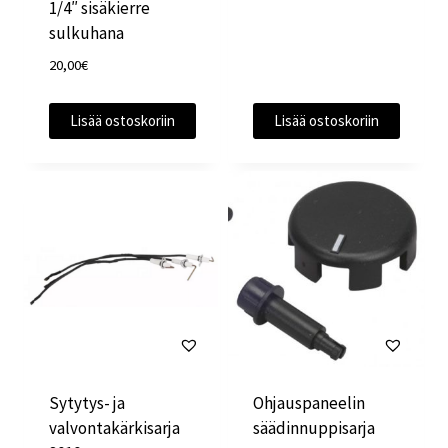
1/4″ sisäkierre
sulkuhana
20,00
€
Lisää ostoskoriin
Lisää ostoskoriin
Sytytys- ja
Ohjauspaneelin
valvontakärkisarja
säädinnuppisarja