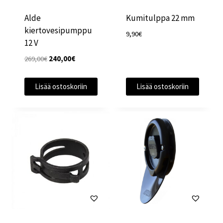
Alde
Kumitulppa 22 mm
kiertovesipumppu
9,90
€
12 V
Alkuperäinen
Nykyinen
269,00
€
240,00
€
hinta
hinta
oli:
on:
Lisää ostoskoriin
Lisää ostoskoriin
269,00€.
240,00€.