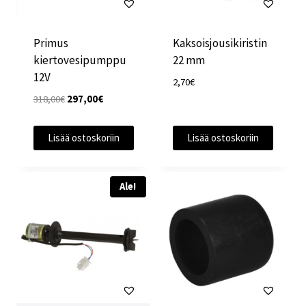
Primus
Kaksoisjousikiristin
kiertovesipumppu
22 mm
12V
2,70
€
Alkuperäinen
Nykyinen
318,00
€
297,00
€
hinta
hinta
oli:
on:
Lisää ostoskoriin
Lisää ostoskoriin
318,00€.
297,00€.
Ale!