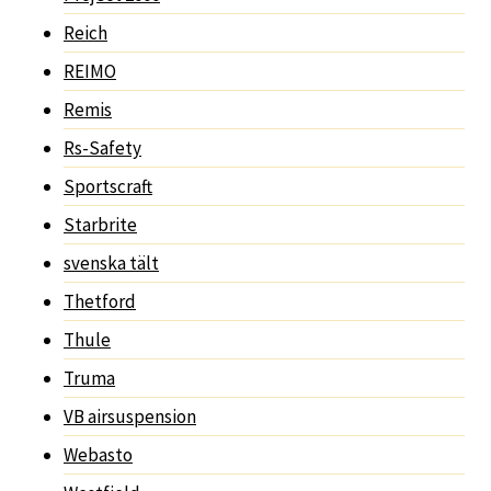
Reich
REIMO
Remis
Rs-Safety
Sportscraft
Starbrite
svenska tält
Thetford
Thule
Truma
VB airsuspension
Webasto