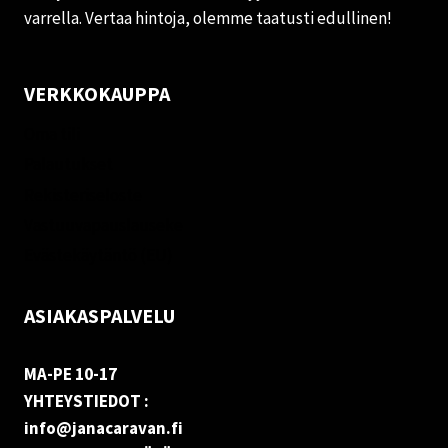
varrella. Vertaa hintoja, olemme taatusti edullinen!
VERKKOKAUPPA
Oma tili
Palautukset
Rekisteriseloste
Vastuuvapauslauseke
Evästekäytäntö (EU)
ASIAKASPALVELU
MA-PE 10-17
YHTEYSTIEDOT :
info@janacaravan.fi