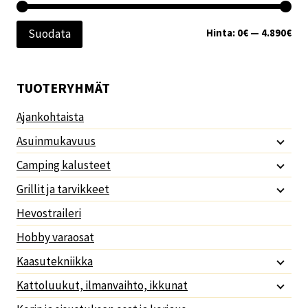
Min
Mak
Hinta:
0€
—
4.890€
Suodata
TUOTERYHMÄT
Ajankohtaista
Asuinmukavuus
Camping kalusteet
Grillit ja tarvikkeet
Hevostraileri
Hobby varaosat
Kaasutekniikka
Kattoluukut, ilmanvaihto, ikkunat