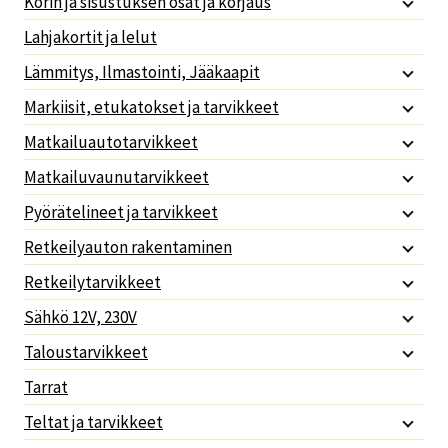
Korin ja sisustuksen osat ja korjaus
Lahjakortit ja lelut
Lämmitys, Ilmastointi, Jääkaapit
Markiisit, etukatokset ja tarvikkeet
Matkailuautotarvikkeet
Matkailuvaunutarvikkeet
Pyörätelineet ja tarvikkeet
Retkeilyauton rakentaminen
Retkeilytarvikkeet
Sähkö 12V, 230V
Taloustarvikkeet
Tarrat
Teltat ja tarvikkeet