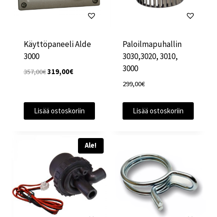
Käyttöpaneeli Alde
Paloilmapuhallin
3000
3030,3020, 3010,
3000
Alkuperäinen
Nykyinen
357,00
€
319,00
€
hinta
hinta
299,00
€
oli:
on:
357,00€.
319,00€.
Lisää ostoskoriin
Lisää ostoskoriin
Ale!