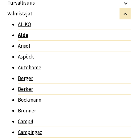
Turvallisuus
Valmistajat
AL-KO
Alde
Arisol
Aspöck
Autohome
Berger
Berker
Böckmann
Brunner
Camp4
Campingaz