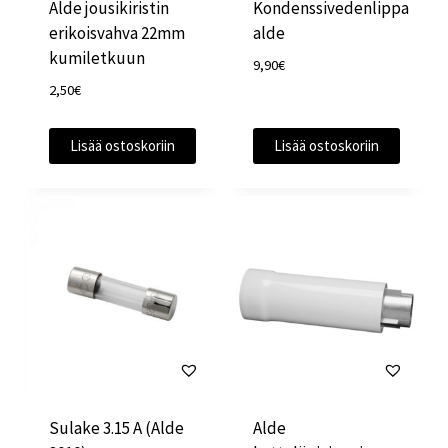
Alde jousikiristin
Kondenssivedenlippa
erikoisvahva 22mm
alde
kumiletkuun
9,90
€
2,50
€
Lisää ostoskoriin
Lisää ostoskoriin
Sulake 3.15 A (Alde
Alde