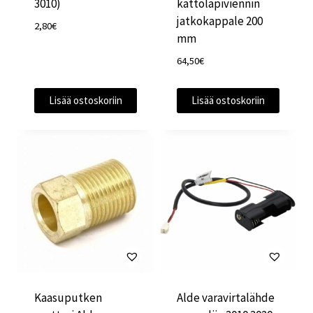
3010)
kattoläpiviennin
jatkokappale 200
2,80
€
mm
64,50
€
Lisää ostoskoriin
Lisää ostoskoriin
Kaasuputken
Alde varavirtalähde