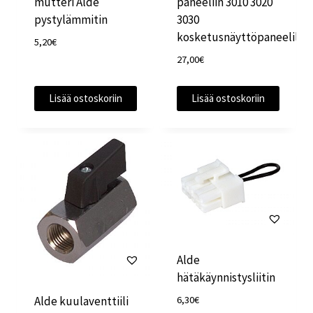
mutteri Alde
paneeliin 3010 3020
pystylämmitin
3030
kosketusnäyttöpaneelille
5,20
€
27,00
€
Lisää ostoskoriin
Lisää ostoskoriin
Alde
hätäkäynnistysliitin
6,30
€
Alde kuulaventtiili