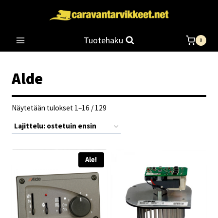
Siirry
sisältöön
Tuotehaku
0
Alde
Suosituimmat
Näytetään tulokset 1–16 / 129
ensin
Ale!