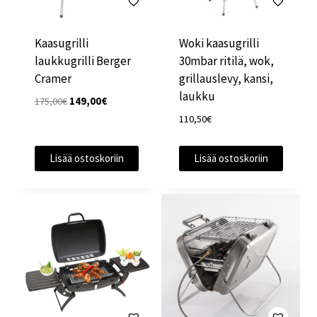
Kaasugrilli
Woki kaasugrilli
laukkugrilli Berger
30mbar ritilä, wok,
Cramer
grillauslevy, kansi,
laukku
Alkuperäinen
Nykyinen
175,00
€
149,00
€
hinta
hinta
110,50
€
oli:
on:
175,00€.
149,00€.
Lisää ostoskoriin
Lisää ostoskoriin