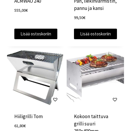
ACMWAO 240
Pan, liekinvarmistin,
pannu ja kansi
555,00
€
99,50
€
Lisää ostoskoriin
Lisää ostoskoriin
Hiiligrilli Tom
Kokoon taittuva
grilli suuri
61,80
€