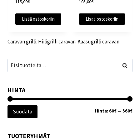
115,00
€
105,00
€
Lisää ostoskoriin
Lisää ostoskoriin
Caravan grilli. Hiiligrilli caravan. Kaasugrilli caravan
Etsi:
Haku
HINTA
Min
Mak
Hinta:
60€
—
560€
Suodata
TUOTERYHMÄT