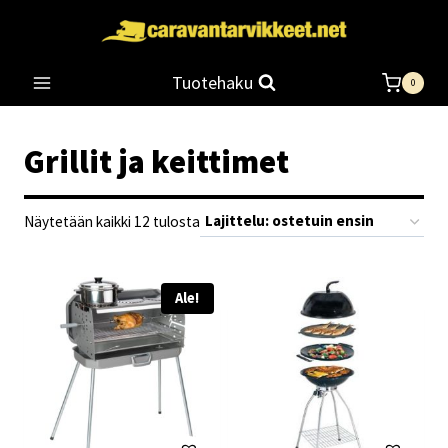
Siirry
sisältöön
Tuotehaku
0
Grillit ja keittimet
Suosituimmat
Näytetään kaikki 12 tulosta
ensin
Ale!