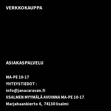
VERKKOKAUPPA
Oma tili
Palautukset
Rekisteriseloste
Vastuuvapauslauseke
Evästekäytäntö (EU)
ASIAKASPALVELU
MA-PE 10-17
YHTEYSTIEDOT :
info@janacaravan.fi
IISALMEN MYYMÄLÄ AVOINNA MA-PE 10-17
.
Marjahaankierto 4, 74130 Iisalmi