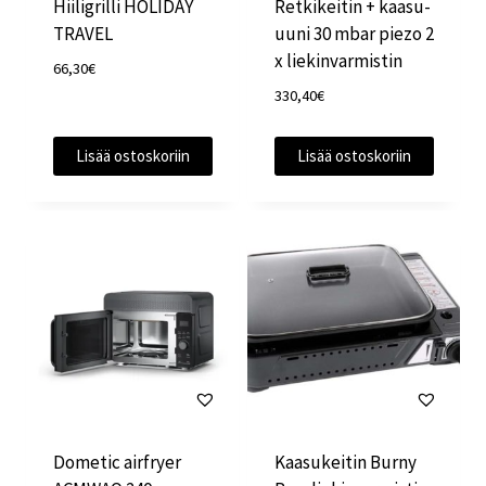
Hiiligrilli HOLIDAY
Retkikeitin + kaasu-
TRAVEL
uuni 30 mbar piezo 2
x liekinvarmistin
66,30
€
330,40
€
Lisää ostoskoriin
Lisää ostoskoriin
Dometic airfryer
Kaasukeitin Burny