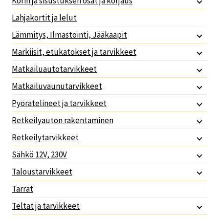
Korin ja sisustuksen osat ja korjaus
Lahjakortit ja lelut
Lämmitys, Ilmastointi, Jääkaapit
Markiisit, etukatokset ja tarvikkeet
Matkailuautotarvikkeet
Matkailuvaunutarvikkeet
Pyörätelineet ja tarvikkeet
Retkeilyauton rakentaminen
Retkeilytarvikkeet
Sähkö 12V, 230V
Taloustarvikkeet
Tarrat
Teltat ja tarvikkeet