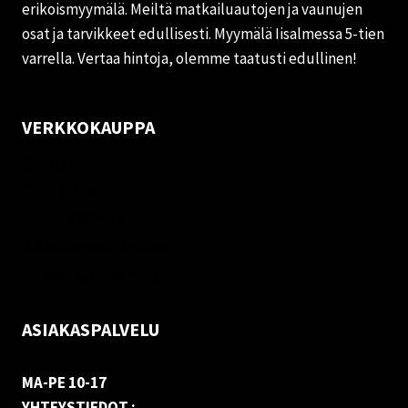
erikoismyymälä. Meiltä matkailuautojen ja vaunujen
osat ja tarvikkeet edullisesti. Myymälä Iisalmessa 5-tien
varrella. Vertaa hintoja, olemme taatusti edullinen!
VERKKOKAUPPA
Oma tili
Palautukset
Rekisteriseloste
Vastuuvapauslauseke
Evästekäytäntö (EU)
ASIAKASPALVELU
MA-PE 10-17
YHTEYSTIEDOT :