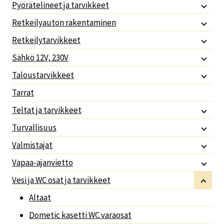
Pyörätelineet ja tarvikkeet
Retkeilyauton rakentaminen
Retkeilytarvikkeet
Sähkö 12V, 230V
Taloustarvikkeet
Tarrat
Teltat ja tarvikkeet
Turvallisuus
Valmistajat
Vapaa-ajanvietto
Vesi ja WC osat ja tarvikkeet
Altaat
Dometic kasetti WC varaosat