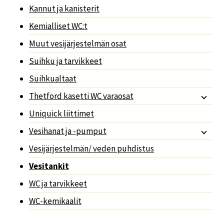
Kannut ja kanisterit
Kemialliset WC:t
Muut vesijärjestelmän osat
Suihku ja tarvikkeet
Suihkualtaat
Thetford kasetti WC varaosat
Uniquick liittimet
Vesihanat ja -pumput
Vesijärjestelmän/ veden puhdistus
Vesitankit
WC ja tarvikkeet
WC-kemikaalit