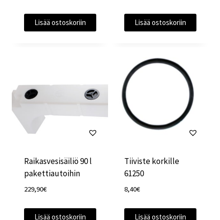
Lisää ostoskoriin
Lisää ostoskoriin
Raikasvesisäiliö 90 l
Tiiviste korkille
pakettiautoihin
61250
229,90
€
8,40
€
Lisää ostoskoriin
Lisää ostoskoriin