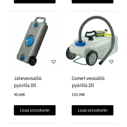
Jätevesisäiliö
Comet vesisäiliö
pyörillä 35l
pyörillä 25l
90,60
€
103,00
€
Lisää ostoskoriin
Lisää ostoskoriin