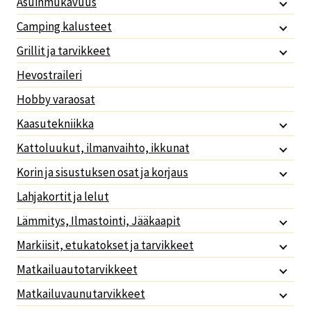
Asuinmukavuus
Camping kalusteet
Grillit ja tarvikkeet
Hevostraileri
Hobby varaosat
Kaasutekniikka
Kattoluukut, ilmanvaihto, ikkunat
Korin ja sisustuksen osat ja korjaus
Lahjakortit ja lelut
Lämmitys, Ilmastointi, Jääkaapit
Markiisit, etukatokset ja tarvikkeet
Matkailuautotarvikkeet
Matkailuvaunutarvikkeet