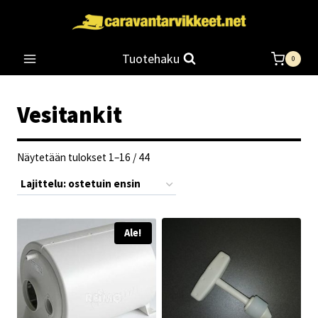
Siirry
sisältöön
Tuotehaku
0
Vesitankit
Suosituimmat
Näytetään tulokset 1–16 / 44
ensin
Ale!