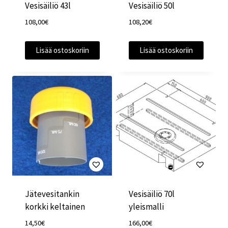
Vesisäiliö 43l
Vesisäiliö 50l
108,00
€
108,20
€
Lisää ostoskoriin
Lisää ostoskoriin
Jätevesitankin
Vesisäiliö 70l
korkki keltainen
yleismalli
14,50
€
166,00
€