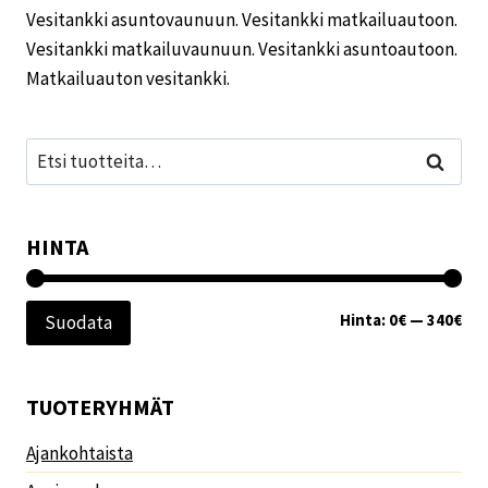
Vesitankki asuntovaunuun. Vesitankki matkailuautoon.
Vesitankki matkailuvaunuun. Vesitankki asuntoautoon.
Matkailuauton vesitankki.
Etsi:
Haku
HINTA
Min
Mak
Hinta:
0€
—
340€
Suodata
TUOTERYHMÄT
Ajankohtaista