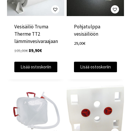
Vesisäiliö Truma
Pohjatulppa
Therme TT2
vesisäiliöön
lämminvesivaraajaan
29,00
€
Alkuperäinen
Nykyinen
105,00
€
89,90
€
hinta
hinta
oli:
on:
Lisää ostoskoriin
Lisää ostoskoriin
105,00€.
89,90€.