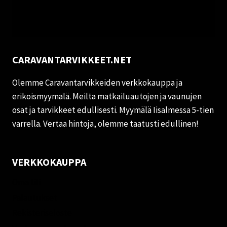
CARAVANTARVIKKEET.NET
Olemme Caravantarvikkeiden verkkokauppa ja
erikoismyymälä. Meiltä matkailuautojen ja vaunujen
osat ja tarvikkeet edullisesti. Myymälä Iisalmessa 5-tien
varrella. Vertaa hintoja, olemme taatusti edullinen!
VERKKOKAUPPA
Oma tili
Palautukset
Rekisteriseloste