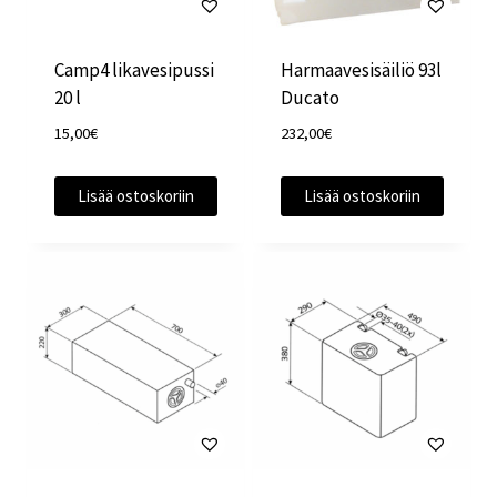
Camp4 likavesipussi
Harmaavesisäiliö 93l
20 l
Ducato
15,00
€
232,00
€
Lisää ostoskoriin
Lisää ostoskoriin