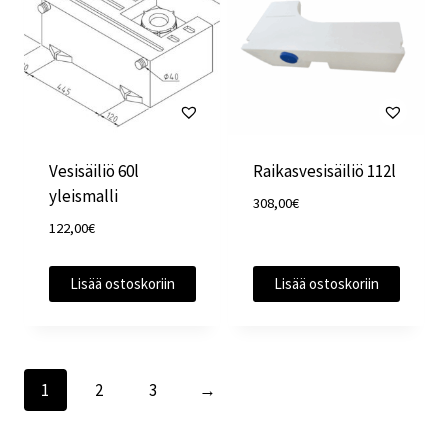
Vesisäiliö 60l
Raikasvesisäiliö 112l
yleismalli
308,00
€
122,00
€
Lisää ostoskoriin
Lisää ostoskoriin
1
2
3
→