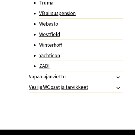
Truma
VB airsuspension
Webasto
Westfield
Winterhoff
Yachticon
ZADI
Vapaa-ajanvietto
Vesi ja WC osat ja tarvikkeet