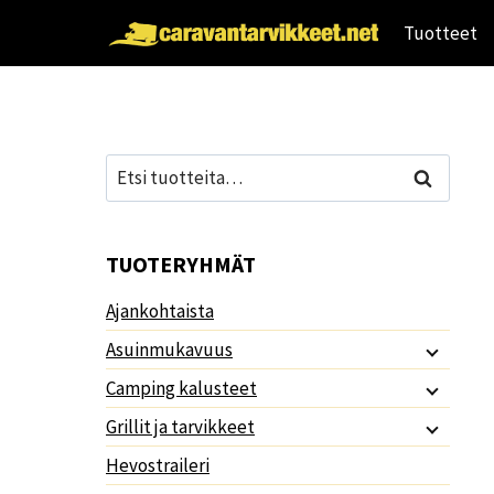
Siirry
Tuotteet
sisältöön
Etsi:
Haku
TUOTERYHMÄT
Ajankohtaista
Asuinmukavuus
Camping kalusteet
Grillit ja tarvikkeet
Hevostraileri