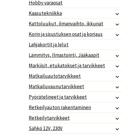
Hobby varaosat
Kaasutekniikka
Kattoluukut, ilmanvaihto, ikkunat
Korin ja sisustuksen osat ja korjaus
Lahjakortit ja lelut
Lämmitys, Ilmastointi, Jääkaapit
Markiisit, etukatokset ja tarvikkeet
Matkailuautotarvikkeet
Matkailuvaunutarvikkeet
Pyörätelineet ja tarvikkeet
Retkeilyauton rakentaminen
Retkeilytarvikkeet
Sähkö 12V, 230V