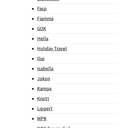
Fasp
Fiamma
GOK
Hella
Holiday Travel
Ilse
Isabella
Jokon
Kampa
Knott
Lippert
MPK