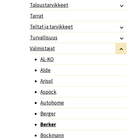
Taloustarvikkeet
Tarrat
Teltat ja tarvikkeet
Turvallisuus
Valmistajat
AL-KO
Alde
Arisol
Aspöck
Autohome
Berger
Berker
Böckmann