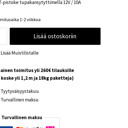
-pistoke tupakansytyttimellä 12V / 10A
mitusaika 1-2 viikkoa
T-
Lisää ostoskoriin
toke
pakansytyttimellä
Lisää Muistilistalle
V
A
ainen toimitus yli 260€ tilauksille
ärä
i koske yli 1,2 m ja 18kg paketteja)
Tyytyväisyystakuu
Turvallinen maksu
Turvallinen maksu