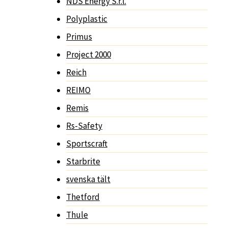
NDS Energy S.r.l.
Polyplastic
Primus
Project 2000
Reich
REIMO
Remis
Rs-Safety
Sportscraft
Starbrite
svenska tält
Thetford
Thule