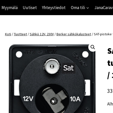
Myymälä
Uutiset
Yhteystiedot
Oma tili
JanaCarav
Koti
/
Tuotteet
/
Sähkö 12V, 230V
/
Berker sähkökalusteet
/
SAT-pistoke 
S
t
/
33
Alh