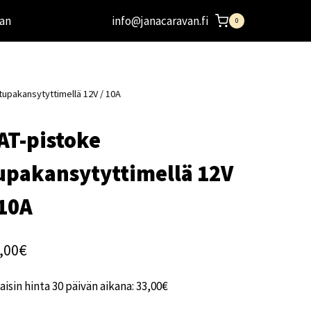
an
info@janacaravan.fi
0
tupakansytyttimellä 12V / 10A
AT-pistoke
upakansytyttimellä 12V
 10A
,00
€
aisin hinta 30 päivän aikana:
33,00
€