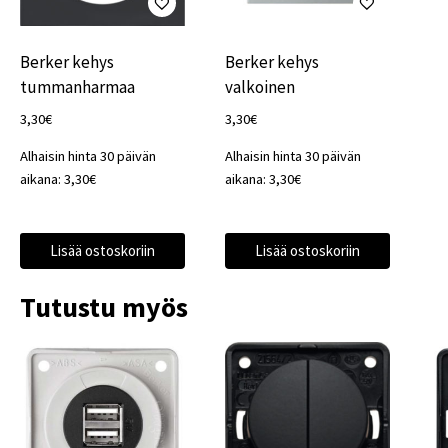
Berker kehys
Berker kehys
tummanharmaa
valkoinen
3,30
€
3,30
€
Alhaisin hinta 30 päivän
Alhaisin hinta 30 päivän
aikana:
3,30
€
aikana:
3,30
€
Lisää ostoskoriin
Lisää ostoskoriin
Tutustu myös