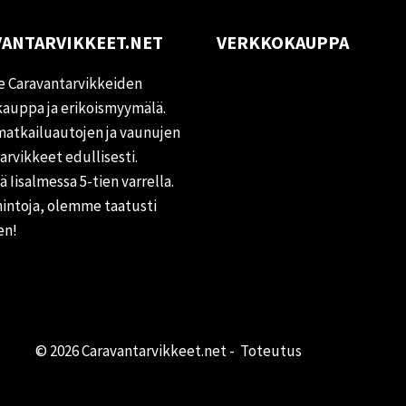
ANTARVIKKEET.NET
VERKKOKAUPPA
Oma tili
 Caravantarvikkeiden
Palautukset
auppa ja erikoismyymälä.
matkailuautojen ja vaunujen
Rekisteriseloste
tarvikkeet edullisesti.
Vastuuvapauslauseke
 Iisalmessa 5-tien varrella.
Evästekäytäntö (EU)
hintoja, olemme taatusti
en!
© 2026 Caravantarvikkeet.net - Toteutus
Primocom