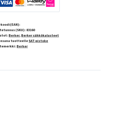
-koodi(EAN):
tetunnus (SKU):
83160
stot:
Berker
,
Berker sähkökalusteet
insana tuotteelle
SAT-pistoke
temerkki:
Berker