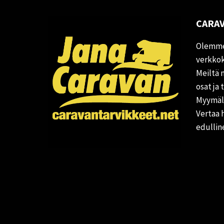
CARAV
Olemme
verkkok
Meiltä 
osat ja 
Myymälä
Vertaa 
edullin