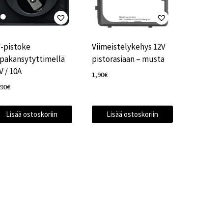
-pistoke
Viimeistelykehys 12V
pakansytyttimellä
pistorasiaan – musta
V / 10A
1,90
€
,90
€
Lisää ostoskoriin
Lisää ostoskoriin