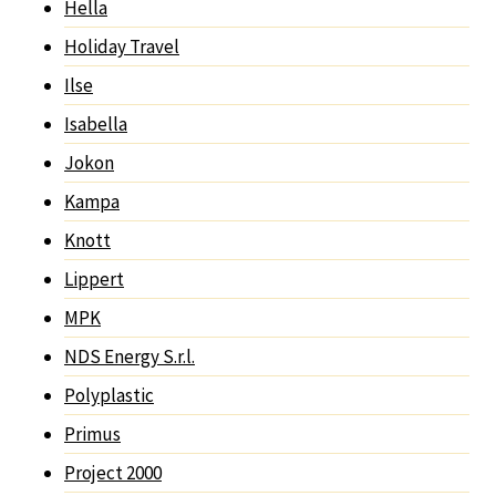
Hella
Holiday Travel
Ilse
Isabella
Jokon
Kampa
Knott
Lippert
MPK
NDS Energy S.r.l.
Polyplastic
Primus
Project 2000