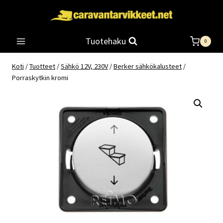
Siirry
sisältöön
Tuotehaku
0
Koti
/
Tuotteet
/
Sähkö 12V, 230V
/
Berker sähkökalusteet
/
Porraskytkin kromi