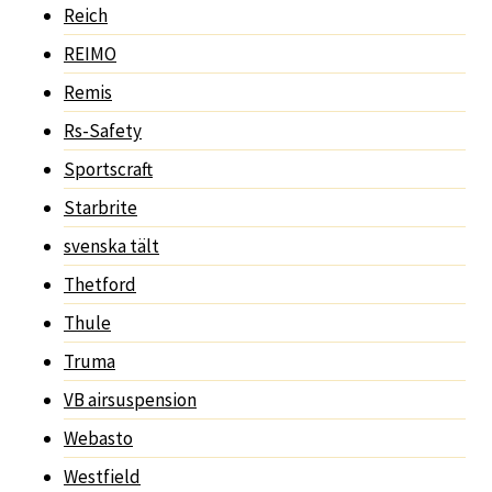
Reich
REIMO
Remis
Rs-Safety
Sportscraft
Starbrite
svenska tält
Thetford
Thule
Truma
VB airsuspension
Webasto
Westfield