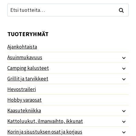
Etsi:
Haku
TUOTERYHMÄT
Ajankohtaista
Asuinmukavuus
Camping kalusteet
Grillit ja tarvikkeet
Hevostraileri
Hobby varaosat
Kaasutekniikka
Kattoluukut, ilmanvaihto, ikkunat
Korin ja sisustuksen osat ja korjaus