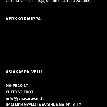
varrella. Vertaa hintoja, olemme taatusti edullinen!
VERKKOKAUPPA
Oma tili
Palautukset
Rekisteriseloste
Vastuuvapauslauseke
Evästekäytäntö (EU)
ASIAKASPALVELU
MA-PE 10-17
YHTEYSTIEDOT :
info@janacaravan.fi
IISALMEN MYYMÄLÄ AVOINNA MA-PE 10-17
.