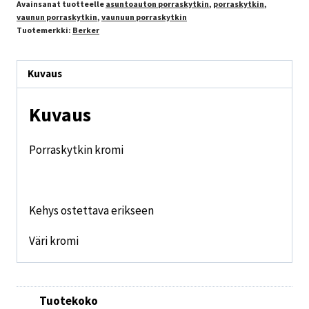
Avainsanat tuotteelle
asuntoauton porraskytkin
,
porraskytkin
,
vaunun porraskytkin
,
vaunuun porraskytkin
Tuotemerkki:
Berker
Kuvaus
Kuvaus
Porraskytkin kromi
Kehys ostettava erikseen
Väri kromi
Tuotekoko