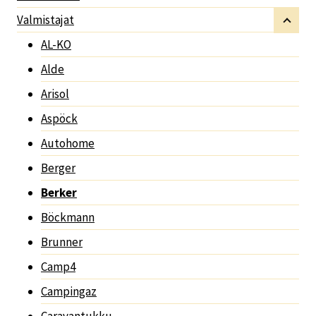
Valmistajat
AL-KO
Alde
Arisol
Aspöck
Autohome
Berger
Berker
Böckmann
Brunner
Camp4
Campingaz
Caravantukku