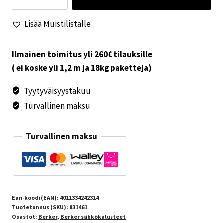
määrä
Lisää Muistilistalle
Ilmainen toimitus yli 260€ tilauksille
( ei koske yli 1,2 m ja 18kg paketteja)
Tyytyväisyystakuu
Turvallinen maksu
Turvallinen maksu
Ean-koodi(EAN):
4011334242314
Tuotetunnus (SKU):
831461
Osastot:
Berker
,
Berker sähkökalusteet