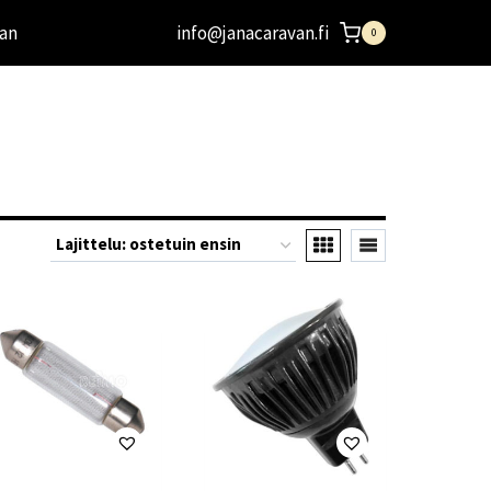
an
info@janacaravan.fi
0