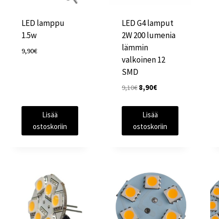
LED lamppu
LED G4 lamput
1.5w
2W 200 lumenia
lämmin
9,90
€
valkoinen 12
SMD
Alkuperäinen
Nykyinen
9,10
€
8,90
€
hinta
hinta
oli:
on:
Lisää
Lisää
9,10€.
8,90€.
ostoskoriin
ostoskoriin