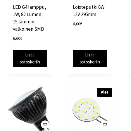
LED G4 lamppu,
Loisteputki 8W
1W, 82 Lumen,
12V 295mm
15 lämmin
6,00
€
valkoinen SMD
6,60
€
Lisää
Lisää
ostoskoriin
ostoskoriin
Ale!