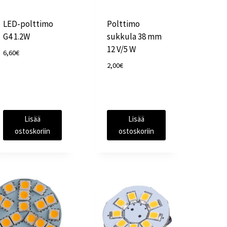
LED-polttimo
Polttimo
G4 1.2W
sukkula 38 mm
12 V/5 W
6,60
€
2,00
€
Lisää
Lisää
ostoskoriin
ostoskoriin