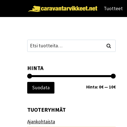
Siirry
Tuotteet
sisältöön
Etsi:
Haku
HINTA
Minim
Maksi
Hinta:
0€
—
10€
Suodata
TUOTERYHMÄT
Ajankohtaista