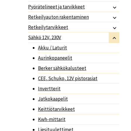
Pyörätelineet ja tarvikkeet
Retkeilyauton rakentaminen
Retkeilytarvikkeet
Sähkö 12V, 230V
Akku / Laturit
Aurinkopaneelit
Berker sähkökalusteet
CEE, Schuko, 12V pistorasiat
Invertterit
Jatkokaapelit
Keittiötarvikkeet
Kwh-mittarit
Liesituulettimet