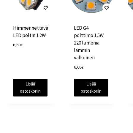
Himmennettävä
LED G4
LED poltin 1.2W
polttimo 1.5W
120 lumenia
6,60
€
lämmin
valkoinen
6,60
€
Lisää
Lisää
ostoskoriin
ostoskoriin