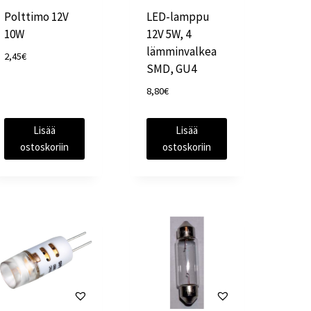
Polttimo 12V
LED-lamppu
10W
12V 5W, 4
lämminvalkea
2,45
€
SMD, GU4
8,80
€
Lisää
Lisää
ostoskoriin
ostoskoriin