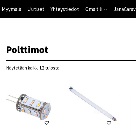
Myymälä
Uutiset
Yhteystiedot
Oma tili
JanaCarav
Polttimot
Suosituimmat
Näytetään kaikki 12 tulosta
ensin
ihinta
mihinta