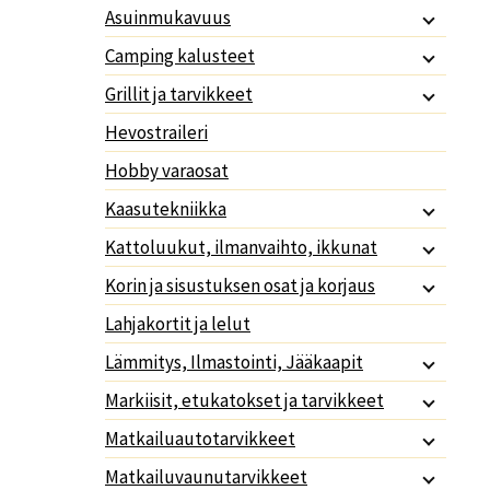
Asuinmukavuus
Camping kalusteet
Grillit ja tarvikkeet
Hevostraileri
Hobby varaosat
Kaasutekniikka
Kattoluukut, ilmanvaihto, ikkunat
Korin ja sisustuksen osat ja korjaus
Lahjakortit ja lelut
Lämmitys, Ilmastointi, Jääkaapit
Markiisit, etukatokset ja tarvikkeet
Matkailuautotarvikkeet
Matkailuvaunutarvikkeet