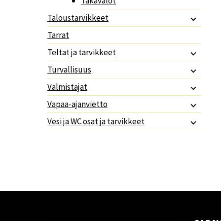
Takavalot
Taloustarvikkeet
Tarrat
Teltat ja tarvikkeet
Turvallisuus
Valmistajat
Vapaa-ajanvietto
Vesi ja WC osat ja tarvikkeet