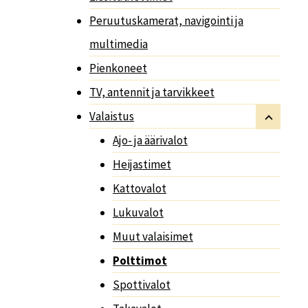
Peruutuskamerat, navigointi ja
multimedia
Pienkoneet
TV, antennit ja tarvikkeet
Valaistus
Ajo- ja äärivalot
Heijastimet
Kattovalot
Lukuvalot
Muut valaisimet
Polttimot
Spottivalot