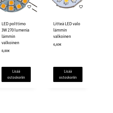
LED polttimo
Litteä LED valo
3W 270 lumenia
lämmin
lämmin
valkoinen
valkoinen
6,60
€
8,80
€
Lisää
Lisää
ostoskoriin
ostoskoriin