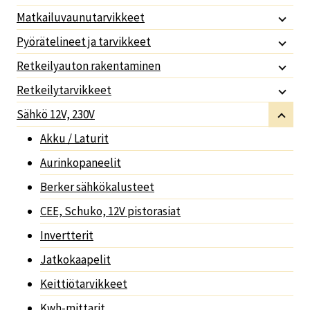
Matkailuvaunutarvikkeet
Pyörätelineet ja tarvikkeet
Retkeilyauton rakentaminen
Retkeilytarvikkeet
Sähkö 12V, 230V
Akku / Laturit
Aurinkopaneelit
Berker sähkökalusteet
CEE, Schuko, 12V pistorasiat
Invertterit
Jatkokaapelit
Keittiötarvikkeet
Kwh-mittarit