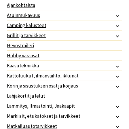
Ajankohtaista
Asuinmukavuus
Camping kalusteet
Grillit ja tarvikkeet
Hevostraileri
Hobby varaosat
Kaasutekniikka
Kattoluukut, ilmanvaihto, ikkunat
Korin ja sisustuksen osat ja korjaus
Lahjakortit ja lelut
Lämmitys, Ilmastointi, Jääkaapit
Markiisit, etukatokset ja tarvikkeet
Matkailuautotarvikkeet