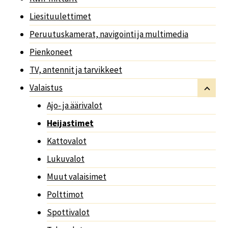
Liesituulettimet
Peruutuskamerat, navigointi ja multimedia
Pienkoneet
TV, antennit ja tarvikkeet
Valaistus
Ajo- ja äärivalot
Heijastimet
Kattovalot
Lukuvalot
Muut valaisimet
Polttimot
Spottivalot