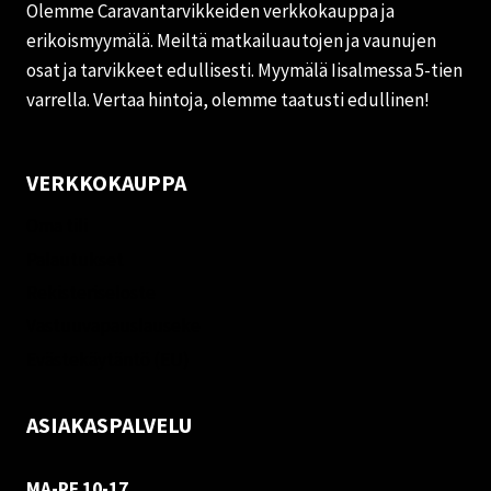
Olemme Caravantarvikkeiden verkkokauppa ja
erikoismyymälä. Meiltä matkailuautojen ja vaunujen
osat ja tarvikkeet edullisesti. Myymälä Iisalmessa 5-tien
varrella. Vertaa hintoja, olemme taatusti edullinen!
VERKKOKAUPPA
Oma tili
Palautukset
Rekisteriseloste
Vastuuvapauslauseke
Evästekäytäntö (EU)
ASIAKASPALVELU
MA-PE 10-17