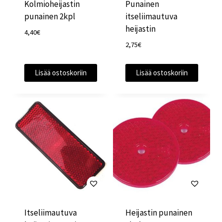
Kolmioheijastin
Punainen
punainen 2kpl
itseliimautuva
heijastin
4,40
€
2,75
€
Lisää ostoskoriin
Lisää ostoskoriin
Itseliimautuva
Heijastin punainen