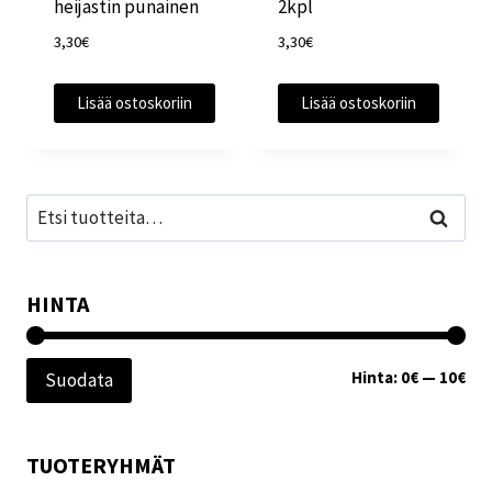
heijastin punainen
2kpl
3,30
€
3,30
€
Lisää ostoskoriin
Lisää ostoskoriin
Etsi:
Haku
HINTA
Min
Mak
Hinta:
0€
—
10€
Suodata
TUOTERYHMÄT