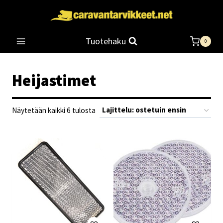
Siirry
sisältöön
Tuotehaku
0
Heijastimet
Suosituimmat
Näytetään kaikki 6 tulosta
ensin