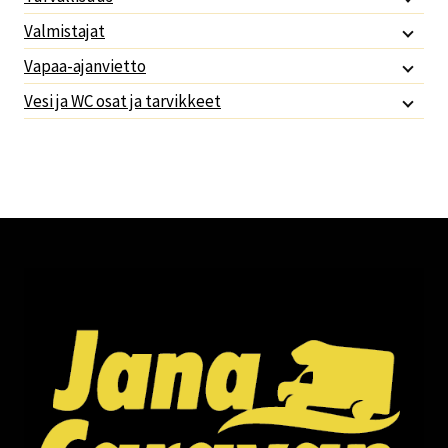
Valmistajat
Vapaa-ajanvietto
Vesi ja WC osat ja tarvikkeet