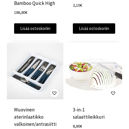
Bamboo Quick High
2,10
€
186,80
€
Lisää ostoskoriin
Lisää ostoskoriin
Muovinen
3-in-1
aterinlaatikko
salaattileikkuri
valkoinen/antrasiitti
8,80
€