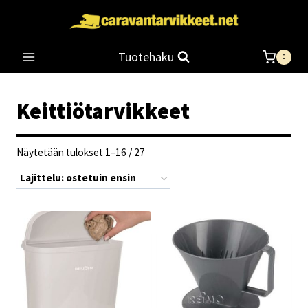
Siirry
sisältöön
Tuotehaku
0
Keittiötarvikkeet
Suosituimmat
Näytetään tulokset 1–16 / 27
ensin