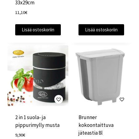
33x29cm
11,10
€
Lisää ostoskoriin
Lisää ostoskoriin
2 in 1 suola- ja
Brunner
pippurimylly musta
kokoontaittuva
jäteastia 8l
9,90
€