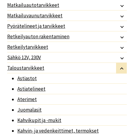
Matkailuautotarvikkeet
Matkailuvaunutarvikkeet
Pyörätelineet ja tarvikkeet
Retkeilyauton rakentaminen
Retkeilytarvikkeet
Sähkö 12V, 230V
Taloustarvikkeet
Astiastot
Astiatelineet
Aterimet
Juomalasit
Kahvikupit ja -mukit
Kahvin- ja vedenkeittimet, termokset