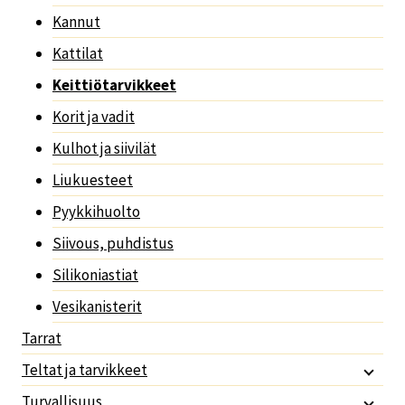
Kannut
Kattilat
Keittiötarvikkeet
Korit ja vadit
Kulhot ja siivilät
Liukuesteet
Pyykkihuolto
Siivous, puhdistus
Silikoniastiat
Vesikanisterit
Tarrat
Teltat ja tarvikkeet
Turvallisuus