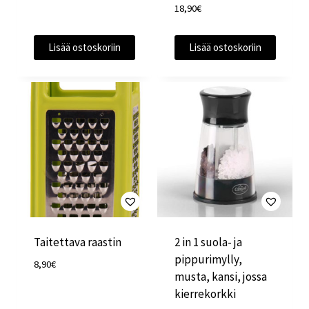
18,90
€
Lisää ostoskoriin
Lisää ostoskoriin
Taitettava raastin
2 in 1 suola- ja
pippurimylly,
8,90
€
musta, kansi, jossa
kierrekorkki