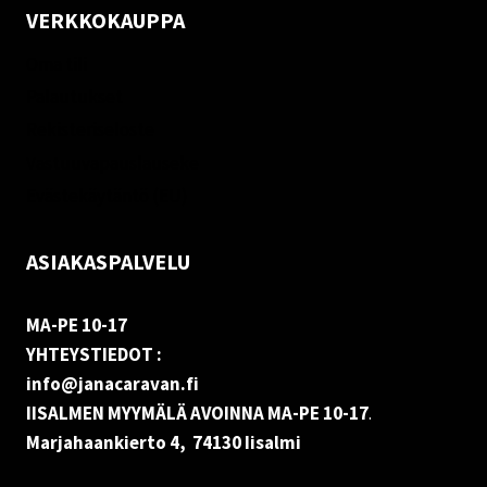
VERKKOKAUPPA
Oma tili
Palautukset
Rekisteriseloste
Vastuuvapauslauseke
Evästekäytäntö (EU)
ASIAKASPALVELU
MA-PE 10-17
YHTEYSTIEDOT :
info@janacaravan.fi
IISALMEN MYYMÄLÄ AVOINNA MA-PE 10-17
.
Marjahaankierto 4, 74130 Iisalmi