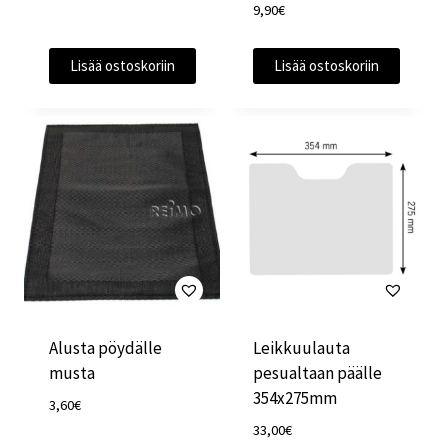
9,90
€
Lisää ostoskoriin
Lisää ostoskoriin
Alusta pöydälle
Leikkuulauta
musta
pesualtaan päälle
354x275mm
3,60
€
33,00
€