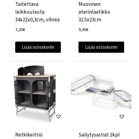
Taitettava
Muovinen
leikkuulauta
aterinlaatikko
34x22x0,3cm, vihreä
32.5x23cm
7,20
€
9,90
€
Lisää ostoskoriin
Lisää ostoskoriin
Retkikeittiö
Säilytysastiat 2kpl