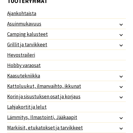
TUOTERYHMÄT
Ajankohtaista
Asuinmukavuus
Camping kalusteet
Grillit ja tarvikkeet
Hevostraileri
Hobby varaosat
Kaasutekniikka
Kattoluukut, ilmanvaihto, ikkunat
Korin ja sisustuksen osat ja korjaus
Lahjakortit ja lelut
Lämmitys, Ilmastointi, Jääkaapit
Markiisit, etukatokset ja tarvikkeet