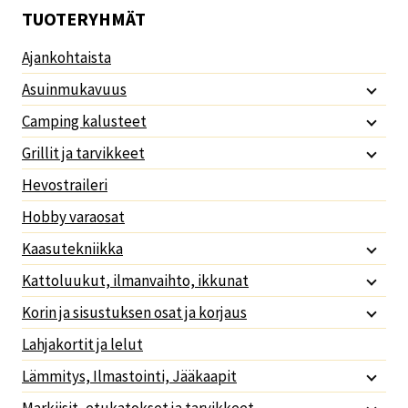
TUOTERYHMÄT
Ajankohtaista
Asuinmukavuus
Camping kalusteet
Grillit ja tarvikkeet
Hevostraileri
Hobby varaosat
Kaasutekniikka
Kattoluukut, ilmanvaihto, ikkunat
Korin ja sisustuksen osat ja korjaus
Lahjakortit ja lelut
Lämmitys, Ilmastointi, Jääkaapit
Markiisit, etukatokset ja tarvikkeet