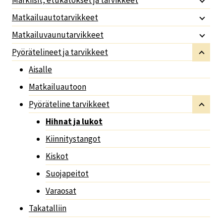
Matkailuautotarvikkeet
Matkailuvaunutarvikkeet
Pyörätelineet ja tarvikkeet
Aisalle
Matkailuautoon
Pyöräteline tarvikkeet
Hihnat ja lukot
Kiinnitystangot
Kiskot
Suojapeitot
Varaosat
Takatalliin