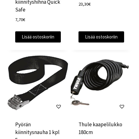
kiinnityshihna Quick
23,30
€
Safe
7,70
€
Lisää ostoskoriin
Lisää ostoskoriin
Pyörän
Thule kaapelilukko
kiinnitysnauha 1 kpl
180cm