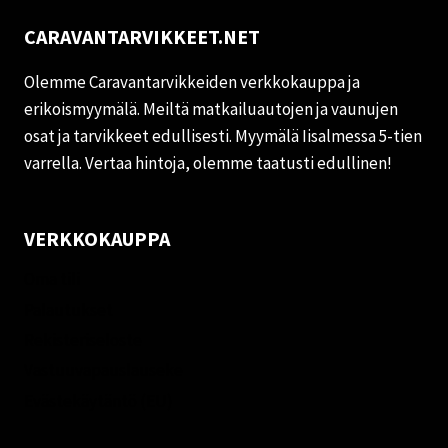
CARAVANTARVIKKEET.NET
Olemme Caravantarvikkeiden verkkokauppa ja
erikoismyymälä. Meiltä matkailuautojen ja vaunujen
osat ja tarvikkeet edullisesti. Myymälä Iisalmessa 5-tien
varrella. Vertaa hintoja, olemme taatusti edullinen!
VERKKOKAUPPA
Oma tili
Palautukset
Rekisteriseloste
Vastuuvapauslauseke
Evästekäytäntö (EU)