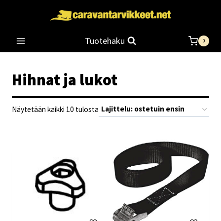
Siirry
sisältöön
Tuotehaku
0
Hihnat ja lukot
Suosituimmat
Näytetään kaikki 10 tulosta
ensin