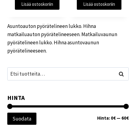
Lisää ostoskoriin
Lisää ostoskoriin
Asuntoauton pyörätelineen lukko. Hihna
matkailuauton pyörätelineeseen. Matkailuvaunun
pyörätelineen lukko. Hihna asuntovaunun
pyörätelineeseen.
Etsi:
Haku
HINTA
Min
Mak
Hinta:
0€
—
60€
Suodata