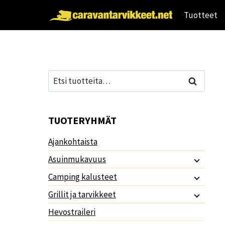
Siirry
Tuotteet
sisältöön
Etsi:
Haku
TUOTERYHMÄT
Ajankohtaista
Asuinmukavuus
Camping kalusteet
Grillit ja tarvikkeet
Hevostraileri