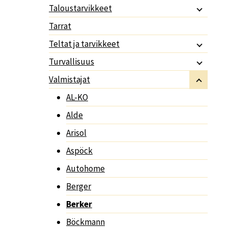
Taloustarvikkeet
Tarrat
Teltat ja tarvikkeet
Turvallisuus
Valmistajat
AL-KO
Alde
Arisol
Aspöck
Autohome
Berger
Berker
Böckmann