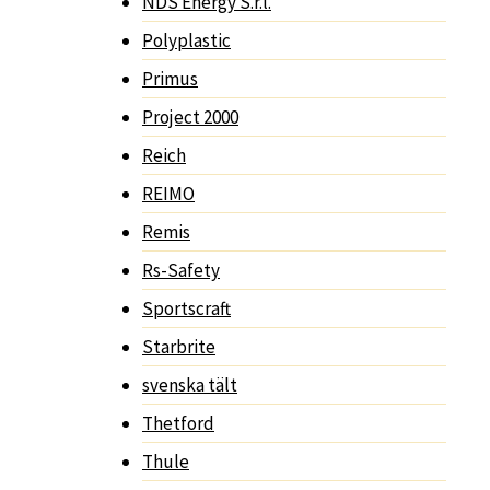
NDS Energy S.r.l.
Polyplastic
Primus
Project 2000
Reich
REIMO
Remis
Rs-Safety
Sportscraft
Starbrite
svenska tält
Thetford
Thule