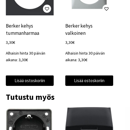
Berker kehys
Berker kehys
tummanharmaa
valkoinen
3,30
€
3,30
€
Alhaisin hinta 30 päivän
Alhaisin hinta 30 päivän
aikana:
3,30
€
aikana:
3,30
€
Lisää ostoskoriin
Lisää ostoskoriin
Tutustu myös