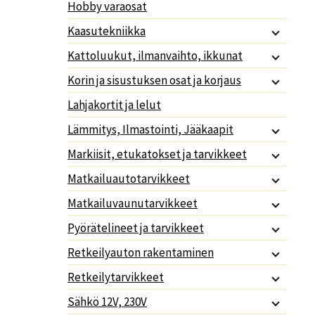
Hobby varaosat
Kaasutekniikka
Kattoluukut, ilmanvaihto, ikkunat
Korin ja sisustuksen osat ja korjaus
Lahjakortit ja lelut
Lämmitys, Ilmastointi, Jääkaapit
Markiisit, etukatokset ja tarvikkeet
Matkailuautotarvikkeet
Matkailuvaunutarvikkeet
Pyörätelineet ja tarvikkeet
Retkeilyauton rakentaminen
Retkeilytarvikkeet
Sähkö 12V, 230V