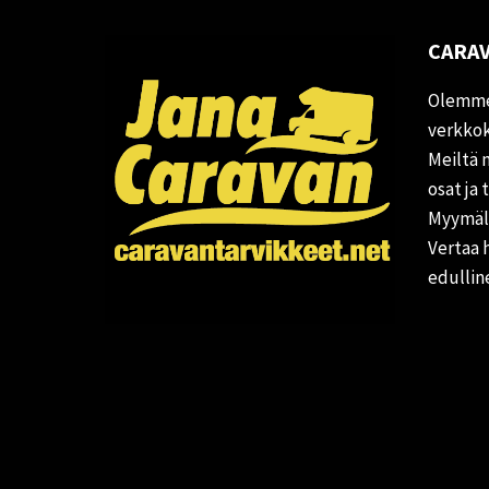
CARAV
Olemme
verkkok
Meiltä 
osat ja 
Myymälä
Vertaa 
edullin