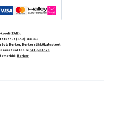
-koodi(EAN):
tetunnus (SKU):
831601
stot:
Berker
,
Berker sähkökalusteet
insana tuotteelle
SAT-pistoke
temerkki:
Berker