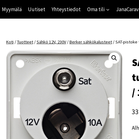
Myymälä
Uutiset
Yhteystiedot
Oma tili
JanaCarav
Koti
/
Tuotteet
/
Sähkö 12V, 230V
/
Berker sähkökalusteet
/
SAT-pistoke 
S
t
/
33
Alh