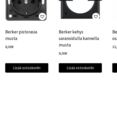
Berker pistorasia
Berker kehys
Be
musta
saranoidulla kannella
os
musta
8,00
€
32
8,00
€
Lisää ostoskoriin
Lisää ostoskoriin