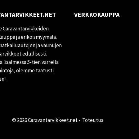
ANTARVIKKEET.NET
VERKKOKAUPPA
Oma tili
 Caravantarvikkeiden
Palautukset
auppa ja erikoismyymälä.
matkailuautojen ja vaunujen
Rekisteriseloste
tarvikkeet edullisesti.
Vastuuvapauslauseke
 Iisalmessa 5-tien varrella.
Evästekäytäntö (EU)
hintoja, olemme taatusti
en!
© 2026 Caravantarvikkeet.net - Toteutus
Primocom