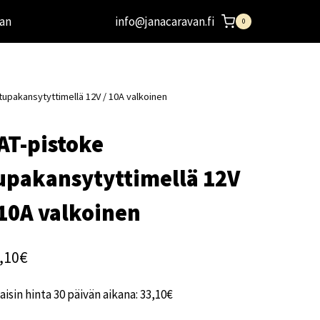
an
info@janacaravan.fi
0
tupakansytyttimellä 12V / 10A valkoinen
AT-pistoke
upakansytyttimellä 12V
 10A valkoinen
,10
€
aisin hinta 30 päivän aikana:
33,10
€