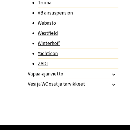
Truma
VB airsuspension
Webasto
Westfield
Winterhoff
Yachticon
ZADI
Vapaa-ajanvietto
Vesi ja WC osat ja tarvikkeet