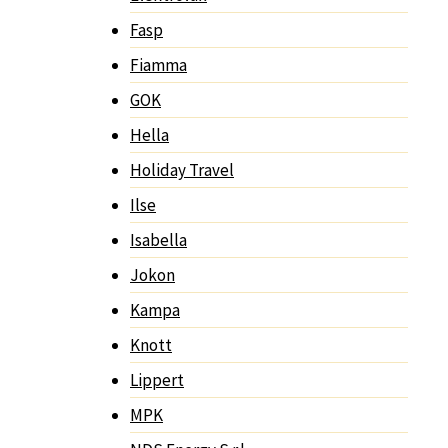
Fasp
Fiamma
GOK
Hella
Holiday Travel
Ilse
Isabella
Jokon
Kampa
Knott
Lippert
MPK