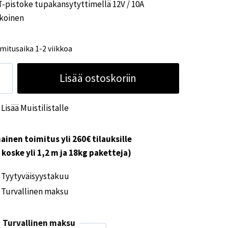
-pistoke tupakansytyttimellä 12V / 10A
lkoinen
mitusaika 1-2 viikkoa
T-
Lisää ostoskoriin
toke
pakansytyttimellä
Lisää Muistilistalle
V
A
ainen toimitus yli 260€ tilauksille
koinen
i koske yli 1,2 m ja 18kg paketteja)
ärä
Tyytyväisyystakuu
Turvallinen maksu
Turvallinen maksu