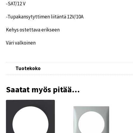
-SAT/12 V
-Tupakansytyttimen liitäntä 12V/10A
Kehys ostettava erikseen
Väri valkoinen
Tuotekoko
Saatat myös pitää...