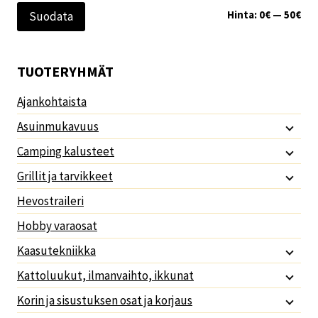
Min
Mak
Hinta:
0€
—
50€
Suodata
TUOTERYHMÄT
Ajankohtaista
Asuinmukavuus
Camping kalusteet
Grillit ja tarvikkeet
Hevostraileri
Hobby varaosat
Kaasutekniikka
Kattoluukut, ilmanvaihto, ikkunat
Korin ja sisustuksen osat ja korjaus