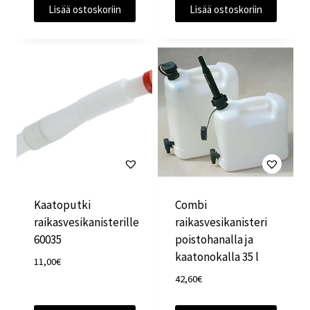
Lisää ostoskoriin
Lisää ostoskoriin
Kaatoputki
Combi
raikasvesikanisterille
raikasvesikanisteri
60035
poistohanalla ja
kaatonokalla 35 l
11,00
€
42,60
€