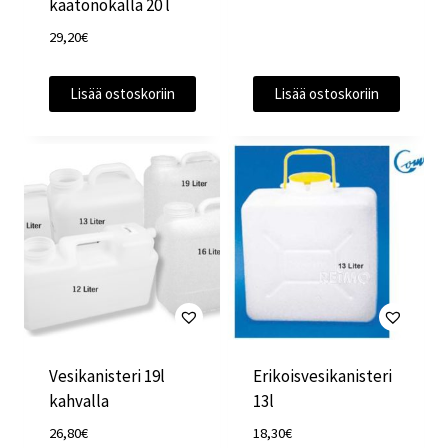
kaatonokalla 20 l
29,20
€
Lisää ostoskoriin
Lisää ostoskoriin
Vesikanisteri 19l
Erikoisvesikanisteri
kahvalla
13l
26,80
€
18,30
€