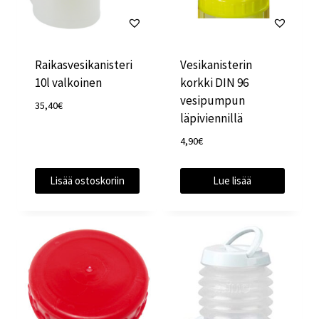
Raikasvesikanisteri
Vesikanisterin
10l valkoinen
korkki DIN 96
vesipumpun
35,40
€
läpiviennillä
4,90
€
Lisää ostoskoriin
Lue lisää