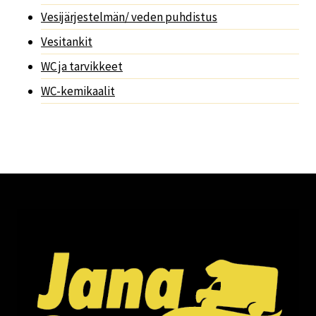
Vesijärjestelmän/ veden puhdistus
Vesitankit
WC ja tarvikkeet
WC-kemikaalit