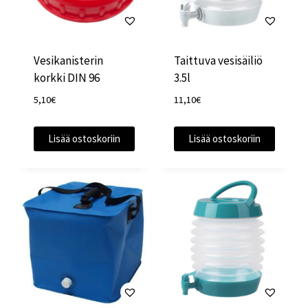
Vesikanisterin
Taittuva vesisäiliö
korkki DIN 96
3.5l
5,10
€
11,10
€
Lisää ostoskoriin
Lisää ostoskoriin