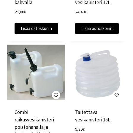
kahvalla
vesikanisteri 12L
25,00
€
24,40
€
Lisää ostoskoriin
Lisää ostoskoriin
Combi
Taitettava
raikasvesikanisteri
vesikanisteri 15L
poistohanalla ja
9,30
€