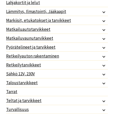
Lahjakortit ja lelut
Lämmitys, Ilmastointi, Jääkaapit
Markiisit, etukatokset ja tarvikkeet
Matkailuautotarvikkeet
Matkailuvaunutarvikkeet
Pyörätelineet ja tarvikkeet
Retkeilyauton rakentaminen
Retkeilytarvikkeet
Sähkö 12V, 230V
Taloustarvikkeet
Tarrat
Teltat ja tarvikkeet
Turvallisuus