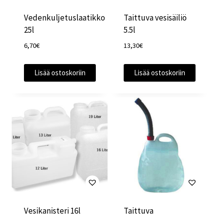
Vedenkuljetuslaatikko
Taittuva vesisäiliö
25l
5.5l
6,70
€
13,30
€
Lisää ostoskoriin
Lisää ostoskoriin
Vesikanisteri 16l
Taittuva