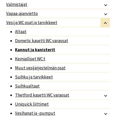
Valmistajat
Vapaa-ajanvietto
Vesi ja WC osat ja tarvikkeet
Altaat
Dometic kasetti WC varaosat
Kannut ja kanisterit
Kemialliset WC:t
Muut vesijärjestelmän osat
Suihku ja tarvikkeet
Suihkualtaat
Thetford kasetti WC varaosat
Uniquick liittimet
Vesihanat ja -pumput