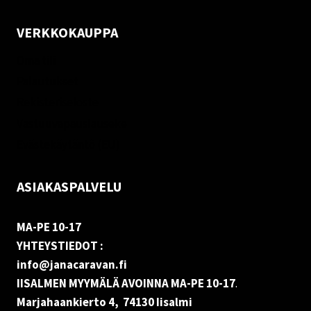
VERKKOKAUPPA
Oma tili
Palautukset
Rekisteriseloste
Vastuuvapauslauseke
Evästekäytäntö (EU)
ASIAKASPALVELU
MA-PE 10-17
YHTEYSTIEDOT :
info@janacaravan.fi
IISALMEN MYYMÄLÄ AVOINNA MA-PE 10-17
.
Marjahaankierto 4, 74130 Iisalmi