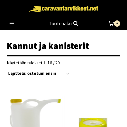
Siirry
sisältöön
Tuotehaku
0
Kannut ja kanisterit
Suosituimmat
Näytetään tulokset 1–16 / 20
ensin