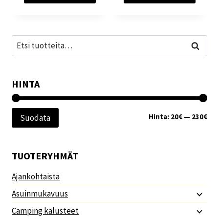
Etsi:
Haku
HINTA
Min
Mak
Hinta:
20€
—
230€
Suodata
TUOTERYHMÄT
Ajankohtaista
Asuinmukavuus
Camping kalusteet