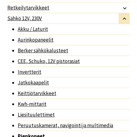
Retkeilytarvikkeet
Sähkö 12V, 230V
Akku / Laturit
Aurinkopaneelit
Berker sähkökalusteet
CEE, Schuko, 12V pistorasiat
Invertterit
Jatkokaapelit
Keittiötarvikkeet
Kwh-mittarit
Liesituulettimet
Peruutuskamerat, navigointi ja multimedia
Pienkoneet