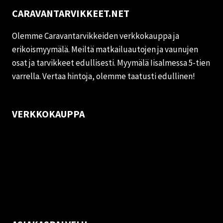
CARAVANTARVIKKEET.NET
Olemme Caravantarvikkeiden verkkokauppa ja
erikoismyymälä. Meiltä matkailuautojen ja vaunujen
osat ja tarvikkeet edullisesti. Myymälä Iisalmessa 5-tien
varrella. Vertaa hintoja, olemme taatusti edullinen!
VERKKOKAUPPA
Oma tili
Palautukset
Rekisteriseloste
Vastuuvapauslauseke
Evästekäytäntö (EU)