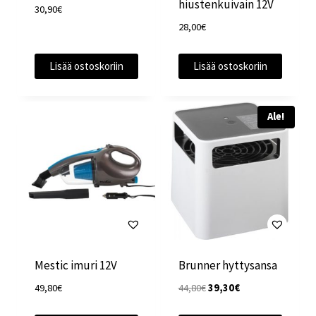
hiustenkuivain 12V
30,90
€
28,00
€
Lisää ostoskoriin
Lisää ostoskoriin
Ale!
Mestic imuri 12V
Brunner hyttysansa
Alkuperäinen
Nykyinen
49,80
€
44,80
€
39,30
€
hinta
hinta