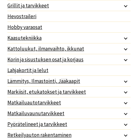
Grillit ja tarvikkeet
Hevostraileri
Hobby varaosat
Kaasutekniikka
Kattoluukut, ilmanvaihto, ikkunat
Korin ja sisustuksen osat ja korjaus
Lahjakortit ja lelut
Lämmitys, Ilmastointi, Jääkaapit
Markiisit, etukatokset ja tarvikkeet
Matkailuautotarvikkeet
Matkailuvaunutarvikkeet
Pyörätelineet ja tarvikkeet
Retkeilyauton rakentaminen