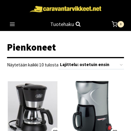
Siirry
sisältöön
Tuotehaku
0
Pienkoneet
Suosituimmat
Näytetään kaikki 10 tulosta
ensin