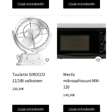
oli:
on:
Lisää ostoskoriin
Lisää ostoskoriin
44,80€.
39,30€.
Tuuletin SIROCCO
Mestic
12/24V valkoinen
mikroaaltouuni MM-
120
220,30
€
149,30
€
Lisää ostoskoriin
Lisää ostoskoriin