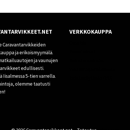
ANTARVIKKEET.NET
VERKKOKAUPPA
Oma tili
 Caravantarvikkeiden
Palautukset
auppa ja erikoismyymälä.
matkailuautojen ja vaunujen
Rekisteriseloste
tarvikkeet edullisesti.
Vastuuvapauslauseke
 Iisalmessa 5-tien varrella.
Evästekäytäntö (EU)
hintoja, olemme taatusti
en!