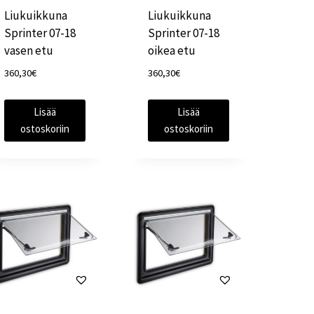
Liukuikkuna
Liukuikkuna
Sprinter 07-18
Sprinter 07-18
vasen etu
oikea etu
360,30
€
360,30
€
Lisää
Lisää
ostoskoriin
ostoskoriin