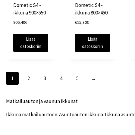
Dometic S4 -
Dometic S4 -
ikkuna 900×550
ikkuna 800×450
906,40
€
625,30
€
Lisää
Lisää
ostoskoriin
ostoskoriin
1
2
3
4
5
→
Matkailuauton ja vaunun ikkunat.
Ikkuna matkailuautoon. Asuntoauton ikkuna. Ikkuna asunt