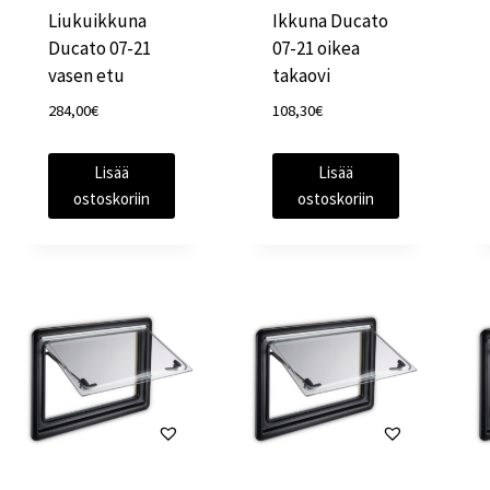
Liukuikkuna
Ikkuna Ducato
Ducato 07-21
07-21 oikea
vasen etu
takaovi
284,00
€
108,30
€
Lisää
Lisää
ostoskoriin
ostoskoriin