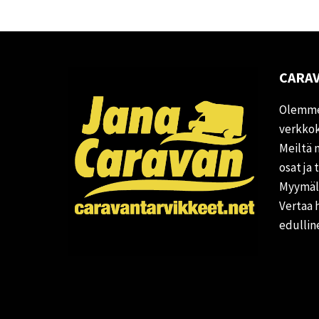
CARAV
Olemme
verkkok
Meiltä 
osat ja 
Myymälä
Vertaa 
edullin