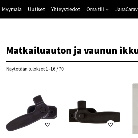
Myymälä
Uutiset
Yhteystiedot
Oma tili
JanaCarav
Matkailuauton ja vaunun ikk
Suosituimmat
Näytetään tulokset 1–16 / 70
ensin
ihinta
mihinta