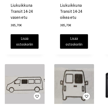
Liukuikkuna
Liukuikkuna
Transit 14-24
Transit 14-24
vasen etu
oikea etu
385,70
€
385,70
€
Lisää
Lisää
ostoskoriin
ostoskoriin