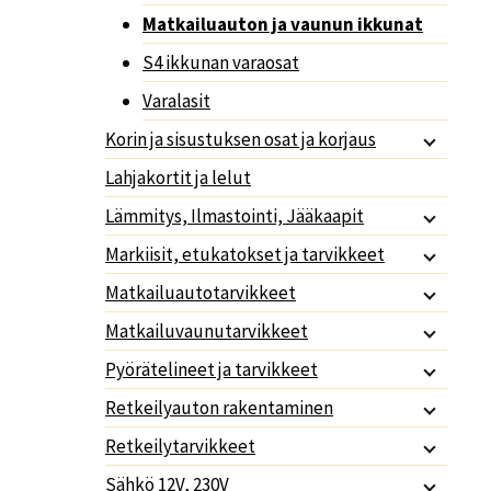
Matkailuauton ja vaunun ikkunat
S4 ikkunan varaosat
Varalasit
Korin ja sisustuksen osat ja korjaus
Lahjakortit ja lelut
Lämmitys, Ilmastointi, Jääkaapit
Markiisit, etukatokset ja tarvikkeet
Matkailuautotarvikkeet
Matkailuvaunutarvikkeet
Pyörätelineet ja tarvikkeet
Retkeilyauton rakentaminen
Retkeilytarvikkeet
Sähkö 12V, 230V