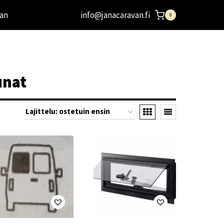
an
info@janacaravan.fi
0
unat