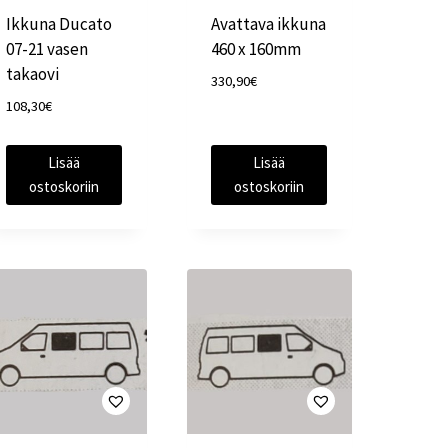
Ikkuna Ducato
Avattava ikkuna
07-21 vasen
460 x 160mm
takaovi
330,90
€
108,30
€
Lisää
Lisää
ostoskoriin
ostoskoriin