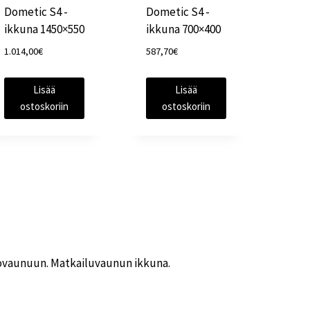
Dometic S4 -
Dometic S4 -
ikkuna 1450×550
ikkuna 700×400
1.014,00
€
587,70
€
Lisää
Lisää
ostoskoriin
ostoskoriin
ovaunuun. Matkailuvaunun ikkuna.