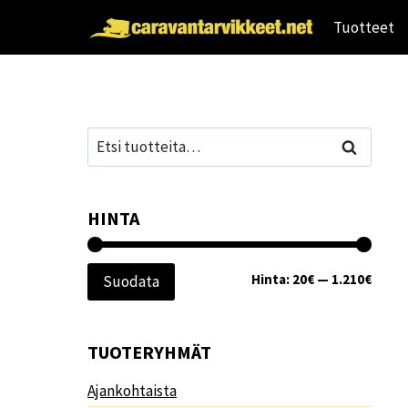
Siirry
Tuotteet
sisältöön
Etsi:
Haku
HINTA
Minim
Maksi
Hinta:
20€
—
1.210€
Suodata
TUOTERYHMÄT
Ajankohtaista