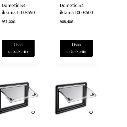
Dometic S4 -
Dometic S4 -
ikkuna 1100×550
ikkuna 1000×500
951,00
€
968,40
€
Lisää
Lisää
ostoskoriin
ostoskoriin