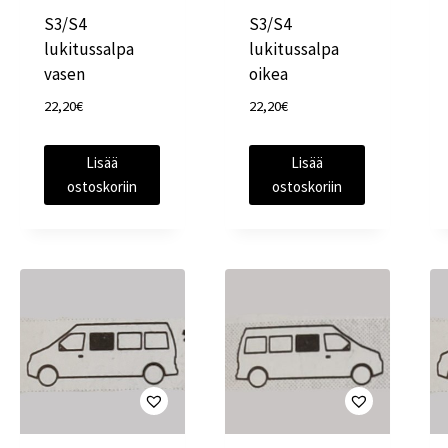
S3/S4
S3/S4
lukitussalpa
lukitussalpa
vasen
oikea
22,20
€
22,20
€
Lisää
Lisää
ostoskoriin
ostoskoriin