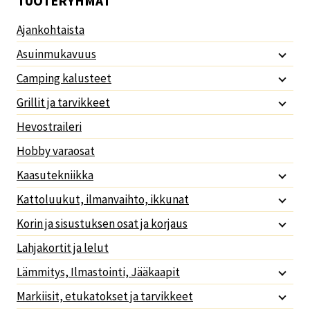
TUOTERYHMÄT
Ajankohtaista
Asuinmukavuus
Camping kalusteet
Grillit ja tarvikkeet
Hevostraileri
Hobby varaosat
Kaasutekniikka
Kattoluukut, ilmanvaihto, ikkunat
Korin ja sisustuksen osat ja korjaus
Lahjakortit ja lelut
Lämmitys, Ilmastointi, Jääkaapit
Markiisit, etukatokset ja tarvikkeet