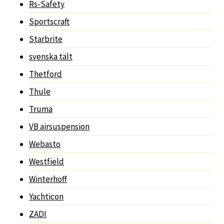
Rs-Safety
Sportscraft
Starbrite
svenska tält
Thetford
Thule
Truma
VB airsuspension
Webasto
Westfield
Winterhoff
Yachticon
ZADI