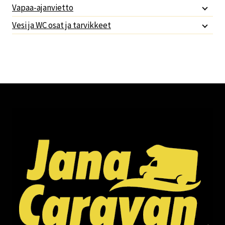
Vapaa-ajanvietto
Vesi ja WC osat ja tarvikkeet