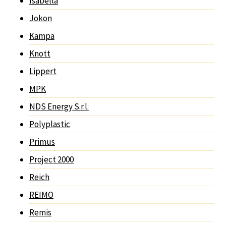
Isabella
Jokon
Kampa
Knott
Lippert
MPK
NDS Energy S.r.l.
Polyplastic
Primus
Project 2000
Reich
REIMO
Remis