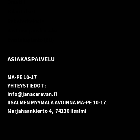
Oma tili
Palautukset
Rekisteriseloste
Vastuuvapauslauseke
Evästekäytäntö (EU)
ASIAKASPALVELU
MA-PE 10-17
YHTEYSTIEDOT :
info@janacaravan.fi
IISALMEN MYYMÄLÄ AVOINNA MA-PE 10-17
.
Marjahaankierto 4, 74130 Iisalmi