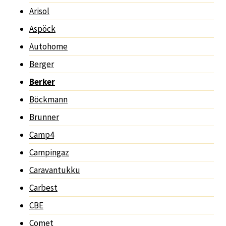
Arisol
Aspöck
Autohome
Berger
Berker
Böckmann
Brunner
Camp4
Campingaz
Caravantukku
Carbest
CBE
Comet