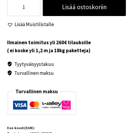
Berker
Lisää ostoskoriin
kehys
valkoinen
Lisää Muistilistalle
määrä
Ilmainen toimitus yli 260€ tilauksille
( ei koske yli 1,2 m ja 18kg paketteja)
Tyytyväisyystakuu
Turvallinen maksu
Turvallinen maksu
Ean-koodi(EAN):