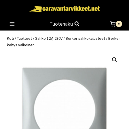
Siirry
sisältöön
Tuotehaku
0
Koti
/
Tuotteet
/
Sähkö 12V, 230V
/
Berker sähkökalusteet
/
Berker
kehys valkoinen