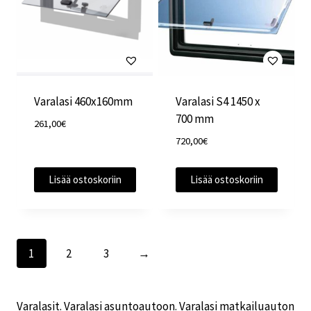
Varalasi 460x160mm
Varalasi S4 1450 x
700 mm
261,00
€
720,00
€
Lisää ostoskoriin
Lisää ostoskoriin
1
2
3
→
Varalasit. Varalasi asuntoautoon. Varalasi matkailuauton