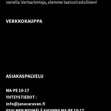
varrella. Vertaa hintoja, olemme taatusti edullinen!
VERKKOKAUPPA
Oma tili
Palautukset
Rekisteriseloste
Vastuuvapauslauseke
Evästekäytäntö (EU)
ASIAKASPALVELU
MA-PE 10-17
YHTEYSTIEDOT :
info@janacaravan.fi
IISALMEN MYYMÄLÄ AVOINNA MA-PE 10-17
.