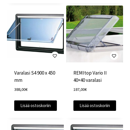
Varalasi S4 900 x 450
REMItop Vario II
mm
40×40 varalasi
388,00
€
187,00
€
Lisää ostoskoriin
Lisää ostoskoriin