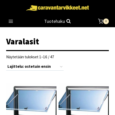
Siirry
sisältöön
Tuotehaku
0
Varalasit
Suosituimmat
Näytetään tulokset 1–16 / 47
ensin