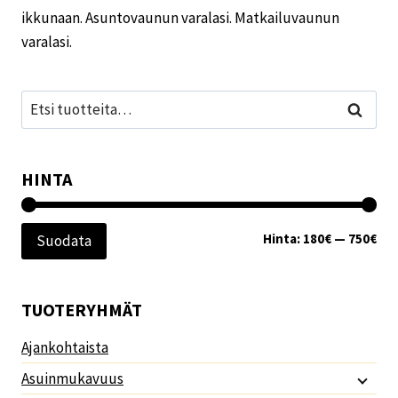
ikkunaan. Asuntovaunun varalasi. Matkailuvaunun
varalasi.
Etsi:
Haku
HINTA
Min
Mak
Hinta:
180€
—
750€
Suodata
TUOTERYHMÄT
Ajankohtaista
Asuinmukavuus