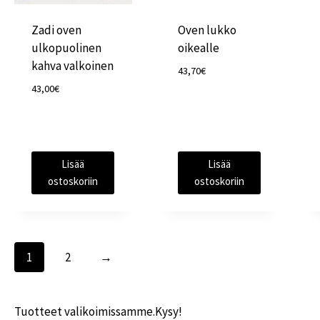
Zadi oven
Oven lukko
ulkopuolinen
oikealle
kahva valkoinen
43,70
€
43,00
€
Lisää
Lisää
ostoskoriin
ostoskoriin
1
2
→
Tuotteet valikoimissamme.Kysy!