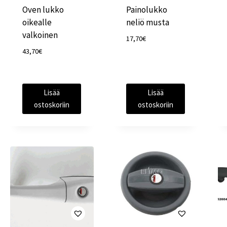
Oven lukko
Painolukko
oikealle
neliö musta
valkoinen
17,70
€
43,70
€
Lisää
Lisää
ostoskoriin
ostoskoriin