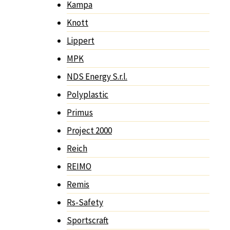
Kampa
Knott
Lippert
MPK
NDS Energy S.r.l.
Polyplastic
Primus
Project 2000
Reich
REIMO
Remis
Rs-Safety
Sportscraft