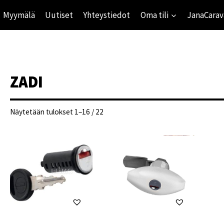
Myymälä
Uutiset
Yhteystiedot
Oma tili
JanaCarav
ZADI
Suosituimmat
Näytetään tulokset 1–16 / 22
ensin
ihinta
mihinta