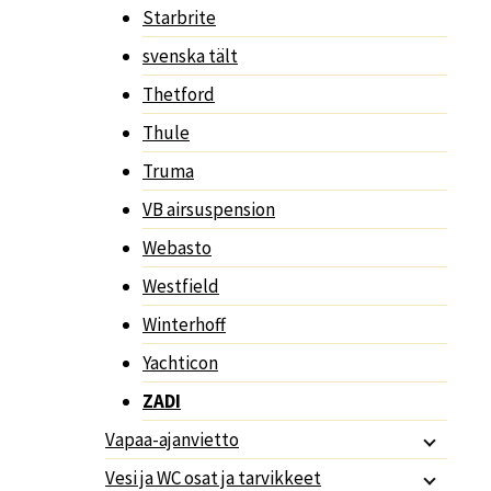
Starbrite
svenska tält
Thetford
Thule
Truma
VB airsuspension
Webasto
Westfield
Winterhoff
Yachticon
ZADI
Vapaa-ajanvietto
Vesi ja WC osat ja tarvikkeet