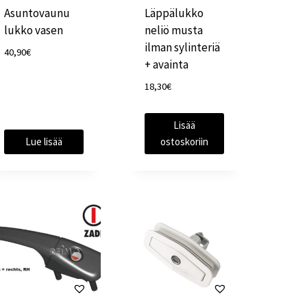
Asuntovaunu
Läppälukko
lukko vasen
neliö musta
ilman sylinteriä
40,90
€
+ avainta
18,30
€
Lisää
Lue lisää
ostoskoriin