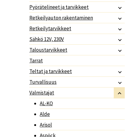
Pyörätelineet ja tarvikkeet
Retkeilyauton rakentaminen
Retkeilytarvikkeet
Sähkö 12V, 230V
Taloustarvikkeet
Tarrat
Teltat ja tarvikkeet
Turvallisuus
Valmistajat
AL-KO
Alde
Arisol
Aspöck