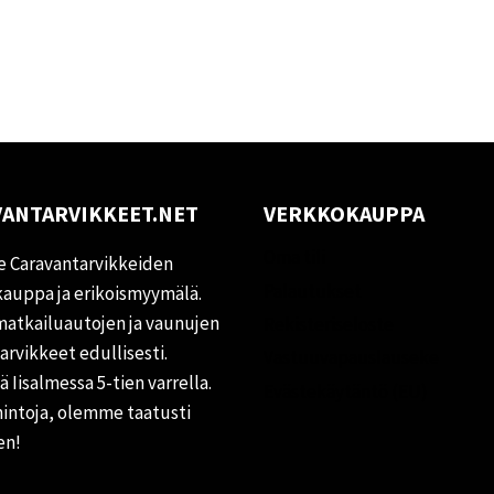
ANTARVIKKEET.NET
VERKKOKAUPPA
Oma tili
 Caravantarvikkeiden
Palautukset
auppa ja erikoismyymälä.
matkailuautojen ja vaunujen
Rekisteriseloste
tarvikkeet edullisesti.
Vastuuvapauslauseke
 Iisalmessa 5-tien varrella.
Evästekäytäntö (EU)
hintoja, olemme taatusti
en!