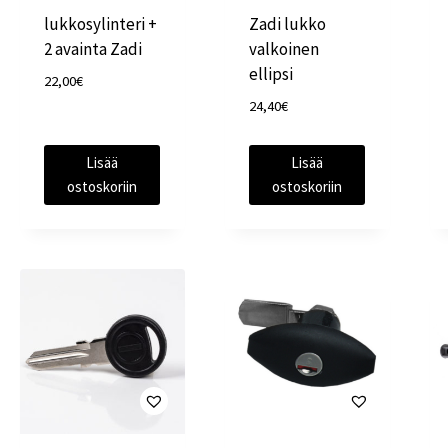
lukkosylinteri +
Zadi lukko
2 avainta Zadi
valkoinen
ellipsi
22,00
€
24,40
€
Lisää
Lisää
ostoskoriin
ostoskoriin