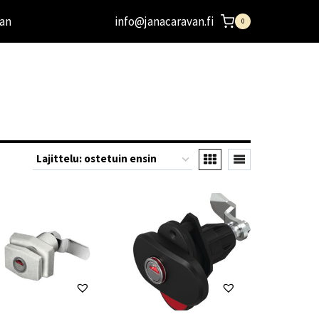
an
info@janacaravan.fi
0