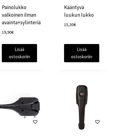
Painolukko
Kääntyvä
valkoinen ilman
luukun lukko
avainta+sylinteriä
15,30
€
19,90
€
Lisää
Lisää
ostoskoriin
ostoskoriin