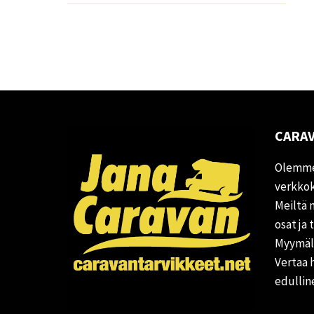
CARAV
Olemme
verkkok
Meiltä 
osat ja 
Myymälä
Vertaa 
edullin