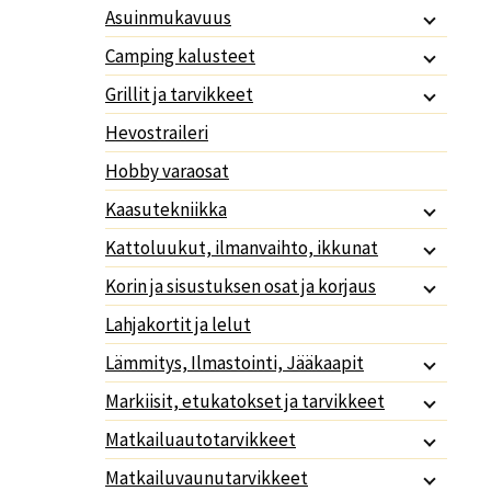
Asuinmukavuus
Camping kalusteet
Grillit ja tarvikkeet
Hevostraileri
Hobby varaosat
Kaasutekniikka
Kattoluukut, ilmanvaihto, ikkunat
Korin ja sisustuksen osat ja korjaus
Lahjakortit ja lelut
Lämmitys, Ilmastointi, Jääkaapit
Markiisit, etukatokset ja tarvikkeet
Matkailuautotarvikkeet
Matkailuvaunutarvikkeet