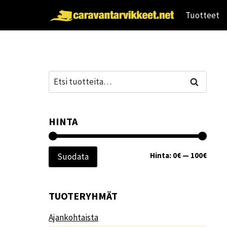
Siirry
Tuotteet
sisältöön
Etsi:
Haku
HINTA
Minim
Maksi
Hinta:
0€
—
100€
Suodata
TUOTERYHMÄT
Ajankohtaista