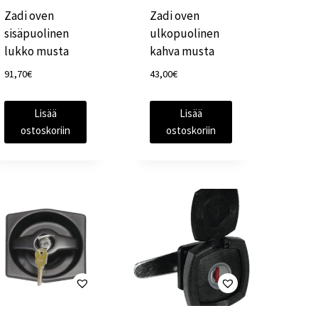
Zadi oven
Zadi oven
sisäpuolinen
ulkopuolinen
lukko musta
kahva musta
91,70
€
43,00
€
Lisää
Lisää
ostoskoriin
ostoskoriin