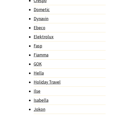
Crespo
Dometic
Dynavin
Ebeco
Elektrolux
Fasp
Fiamma
GOK
Hella
Holiday Travel
Ilse
Isabella
Jokon