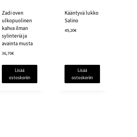
Zadi oven
Kääntyvä lukko
ulkopuolinen
Salino
kahva ilman
49,20
€
sylinteriä ja
avainta musta
36,70
€
Lisää
Lisää
ostoskoriin
ostoskoriin