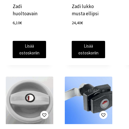
Zadi
Zadi lukko
huoltoavain
musta ellipsi
6,10
€
24,40
€
Lisää
Lisää
ostoskoriin
ostoskoriin