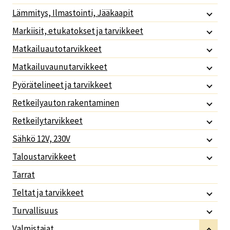
Lämmitys, Ilmastointi, Jääkaapit
Markiisit, etukatokset ja tarvikkeet
Matkailuautotarvikkeet
Matkailuvaunutarvikkeet
Pyörätelineet ja tarvikkeet
Retkeilyauton rakentaminen
Retkeilytarvikkeet
Sähkö 12V, 230V
Taloustarvikkeet
Tarrat
Teltat ja tarvikkeet
Turvallisuus
Valmistajat