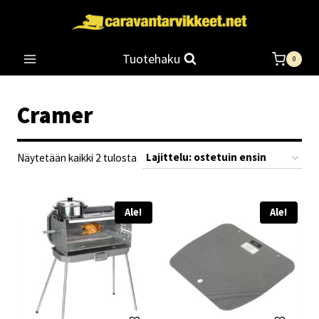
Siirry
sisältöön
Tuotehaku
0
Cramer
Suosituimmat
Näytetään kaikki 2 tulosta
ensin
Ale!
Ale!