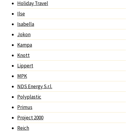
Holiday Travel
Ilse
Isabella
Jokon
Kampa
Knott
Lippert
MPK
NDS Energy S.r.l.
Polyplastic
Primus
Project 2000
Reich