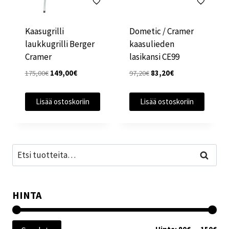
Kaasugrilli
Dometic / Cramer
laukkugrilli Berger
kaasulieden
Cramer
lasikansi CE99
Alkuperäinen
Nykyinen
Alkuperäinen
Nykyinen
175,00
€
149,00
€
97,20
€
83,20
€
hinta
hinta
hinta
hinta
oli:
on:
oli:
on:
Lisää ostoskoriin
Lisää ostoskoriin
175,00€.
149,00€.
97,20€.
83,20€.
Etsi:
Haku
HINTA
Min
Mak