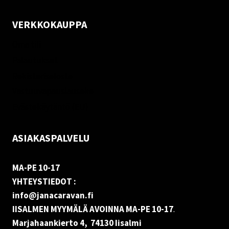
VERKKOKAUPPA
Oma tili
Palautukset
Rekisteriseloste
Vastuuvapauslauseke
Evästekäytäntö (EU)
ASIAKASPALVELU
MA-PE 10-17
YHTEYSTIEDOT :
info@janacaravan.fi
IISALMEN MYYMÄLÄ AVOINNA MA-PE 10-17
.
Marjahaankierto 4, 74130 Iisalmi