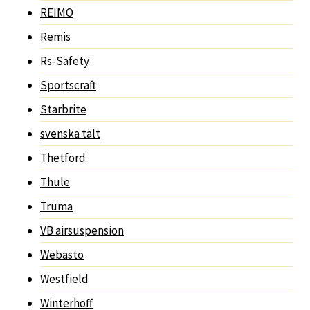
REIMO
Remis
Rs-Safety
Sportscraft
Starbrite
svenska tält
Thetford
Thule
Truma
VB airsuspension
Webasto
Westfield
Winterhoff