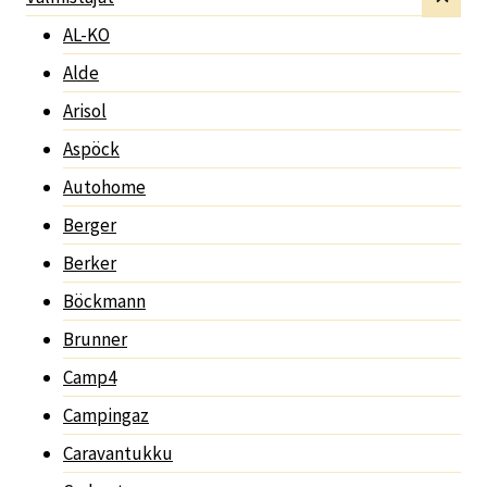
AL-KO
Alde
Arisol
Aspöck
Autohome
Berger
Berker
Böckmann
Brunner
Camp4
Campingaz
Caravantukku