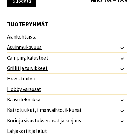
Hinta:
80€
—
150€
Suodata
TUOTERYHMÄT
Ajankohtaista
Asuinmukavuus
Camping kalusteet
Grillit ja tarvikkeet
Hevostraileri
Hobby varaosat
Kaasutekniikka
Kattoluukut, ilmanvaihto, ikkunat
Korin ja sisustuksen osat ja korjaus
Lahjakortit ja lelut