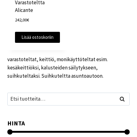
Varastoteltta
Alicante
242,00
€
Lisää ostoskoriin
varastoteltat, keittiö, monikäyttöteltat esim.
kesäkeittiöksi, kalusteiden säilytykseen,
suihkuteltaksi. Suihkuteltta asuntoautoon.
Etsi:
Haku
HINTA