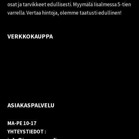
osat ja tarvikkeet edullisesti. Myymälä Iisalmessa 5-tien
varrella. Vertaa hintoja, olemme taatusti edullinen!
VERKKOKAUPPA
Oma tili
Palautukset
Rekisteriseloste
Vastuuvapauslauseke
Evästekäytäntö (EU)
ASIAKASPALVELU
MA-PE 10-17
YHTEYSTIEDOT :