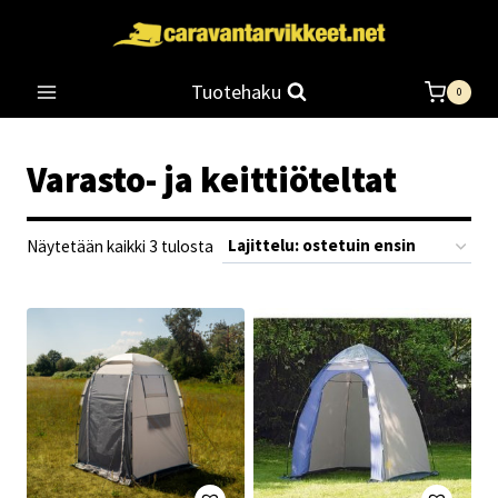
Siirry
sisältöön
Tuotehaku
0
Varasto- ja keittiöteltat
Suosituimmat
Näytetään kaikki 3 tulosta
ensin