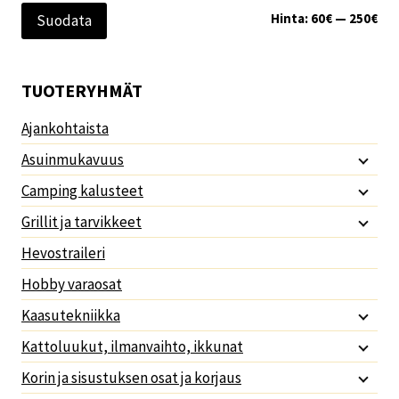
Min
Mak
Hinta:
60€
—
250€
Suodata
TUOTERYHMÄT
Ajankohtaista
Asuinmukavuus
Camping kalusteet
Grillit ja tarvikkeet
Hevostraileri
Hobby varaosat
Kaasutekniikka
Kattoluukut, ilmanvaihto, ikkunat
Korin ja sisustuksen osat ja korjaus