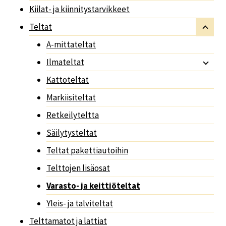
Kiilat- ja kiinnitystarvikkeet
Teltat
A-mittateltat
Ilmateltat
Kattoteltat
Markiisiteltat
Retkeilyteltta
Säilytysteltat
Teltat pakettiautoihin
Telttojen lisäosat
Varasto- ja keittiöteltat
Yleis- ja talviteltat
Telttamatot ja lattiat