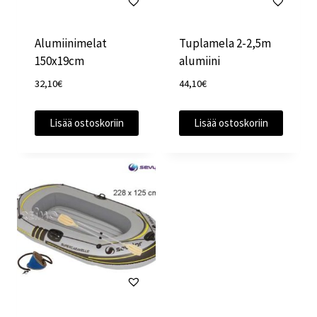
Alumiinimelat
Tuplamela 2-2,5m
150x19cm
alumiini
32,10
€
44,10
€
Lisää ostoskoriin
Lisää ostoskoriin