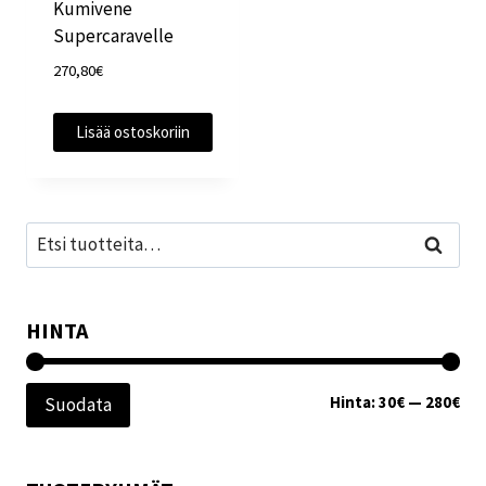
Kumivene
Supercaravelle
270,80
€
Lisää ostoskoriin
Etsi:
Haku
HINTA
Min
Mak
Hinta:
30€
—
280€
Suodata