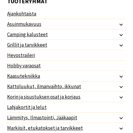
TUOTERYHMÄT
Ajankohtaista
Asuinmukavuus
Camping kalusteet
Grillit ja tarvikkeet
Hevostraileri
Hobby varaosat
Kaasutekniikka
Kattoluukut, ilmanvaihto, ikkunat
Korin ja sisustuksen osat ja korjaus
Lahjakortit ja lelut
Lämmitys, Ilmastointi, Jääkaapit
Markiisit, etukatokset ja tarvikkeet