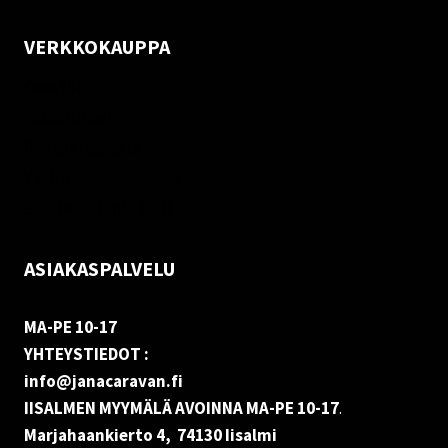
VERKKOKAUPPA
Oma tili
Palautukset
Rekisteriseloste
Vastuuvapauslauseke
Evästekäytäntö (EU)
ASIAKASPALVELU
MA-PE 10-17
YHTEYSTIEDOT :
info@janacaravan.fi
IISALMEN MYYMÄLÄ AVOINNA MA-PE 10-17
.
Marjahaankierto 4, 74130 Iisalmi