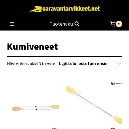
Siirry
sisältöön
Tuotehaku
0
Kumiveneet
Suosituimmat
Näytetään kaikki 3 tulosta
ensin