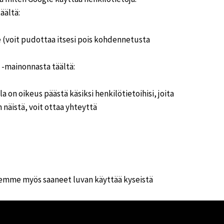
äältä:
 (voit pudottaa itsesi pois kohdennetusta
-mainonnasta täältä:
 on oikeus päästä käsiksi henkilötietoihisi, joita
 näistä, voit ottaa yhteyttä
olemme myös saaneet luvan käyttää kyseistä