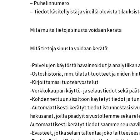
– Puhelinnumero
– Tiedot käsitellyistä ja vireillä olevista tilauksist
Mitä muita tietoja sinusta voidaan kerätä:
Mitä tietoja sinusta voidaan kerätä:
-Palvelujen käytöstä havainnoidut ja analytiikan 
-Ostoshistoria, mm. tilatut tuotteet ja niiden hin
-Kirjoittamasi tuotearvostelut
-Verkkokaupan käyttö- ja selaustiedot sekä päät
-Kohdennettuun sisältöön käytetyt tiedot ja tun
-Automaattisesti kerätyt tiedot istunnostasi sivu
hakusanat, joilla päädyit sivustollemme sekä ref
Automaattisesti kerätyt tiedot saamme seuraavill
-Evästeet, jotka selain tallentaa joko laitteesees