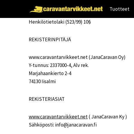
Siirry
Tuotteet
sisältöön
Henkilötietolaki (523/99) 10§
REKISTERINPITÄJÄ
www.caravantarvikkeet.net (JanaCaravan Oy)
Y-tunnus: 2337000-4, Alv rek.
Marjahaankierto 2-4
74130 Iisalmi
REKISTERIASIAT
www.caravantarvikkeet.net
( JanaCaravan Ky )
Sähköposti: info@janacaravan.fi