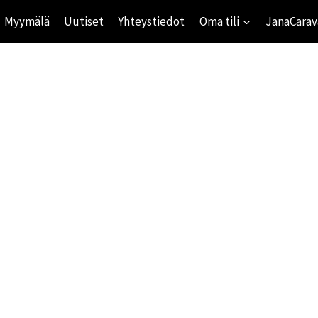
Myymälä
Uutiset
Yhteystiedot
Oma tili
JanaCarav