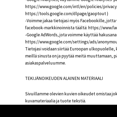
https://www.google.com/intl/en/policies/privacy/
https://tools.google.com/dlpage/gaoptout )
-Voimme jakaa tietojasi myös Facebookille, jott
facebook-markkinoinnista täältä: https://www.f
-Google AdWords, jota voimme käyttää hakusanam
https://www.google.com/settings/ads/anonymou
Tietojasi voidaan siirtää Euroopan ulkopuolelle, k
meillä sinusta on ja pyytää meitä muuttamaan, päi
asiakaspalveluumme.
TEKIJÄNOIKEUDEN ALAINEN MATERIAALI
Sivuillamme olevien kuvien oikeudet omistaa jok
kuvamateriaalia ja tuote tekstiä.