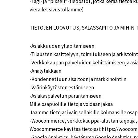
-Tagi- ja ”pikseli”-tiedostot, jotka kerää tietoa
vierailet sivustollamme)
TIETOJEN LUOVUTUS, SALASSAPITO JA MIHIN 
-Asiakkuuden ylläpitämiseen
-Tilausten käsittelyyn, toimitukseen ja arkistoint
-Verkkokaupan palveluiden kehittämiseen ja a
-Analytiikkaan
-Kohdennettuun sisältöön ja markkinointiin
-Väärinkäytösten estämiseen
-Asiakaspalvelun parantamiseen
Mille osapuolille tietoja voidaan jakaa:
Jaamme tietojasi vain sellaisille kolmansille osap
-Woocommerce, verkkokauppa-alustan tarjoaja, jo
Woocommerce käyttää tietojasi: https://wooco
-Google Analytics, käytämme Google Analytics-pal