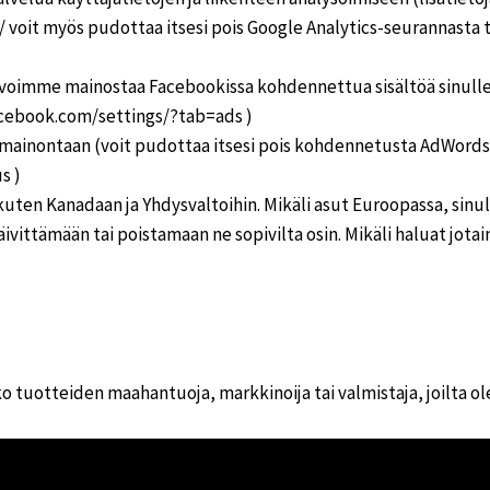
 voit myös pudottaa itsesi pois Google Analytics-seurannasta t
a voimme mainostaa Facebookissa kohdennettua sisältöä sinulle
acebook.com/settings/?tab=ads )
ainontaan (voit pudottaa itsesi pois kohdennetusta AdWords 
s )
uten Kanadaan ja Yhdysvaltoihin. Mikäli asut Euroopassa, sinulla
vittämään tai poistamaan ne sopivilta osin. Mikäli haluat jotain
o tuotteiden maahantuoja, markkinoija tai valmistaja, joilta 