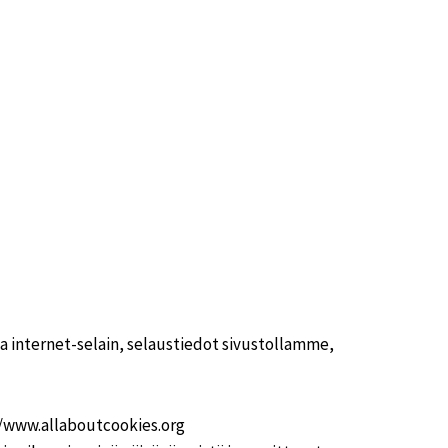
va internet-selain, selaustiedot sivustollamme,
p://www.allaboutcookies.org