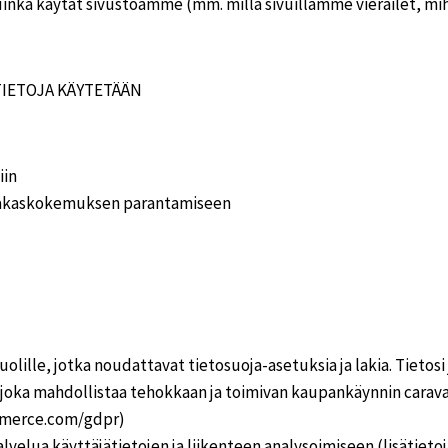
 kuinka käytät sivustoamme (mm. millä sivuillamme vierailet, mih
TIETOJA KÄYTETÄÄN
iin
siakaskokemuksen parantamiseen
uolille, jotka noudattavat tietosuoja-asetuksia ja lakia. Tieto
ka mahdollistaa tehokkaan ja toimivan kaupankäynnin caravant
mmerce.com/gdpr)
velua käyttäjätietojen ja liikenteen analysoimiseen (lisätietoj