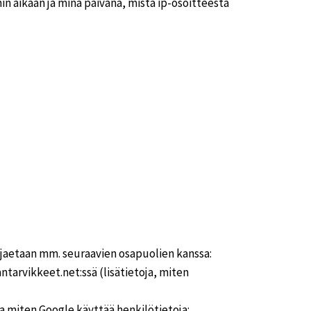
in aikaan ja minä päivänä, mistä ip-osoitteesta
si jaetaan mm. seuraavien osapuolien kanssa:
arvikkeet.net:ssä (lisätietoja, miten
a miten Google käyttää henkilötietoja: