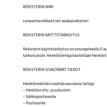
REKISTERIN NIMI
caravantarvikkeet.net asiakasrekisteri
REKISTERIN KÄYTTÖTARKOITUS
Rekisterin käyttötarkoitus on sinunapteekki.fi asi
tarkoituksiin. Henkilötietoja käsitellään henkilöti
REKISTERIN SISÄLTÄMÄT TIEDOT
Henkilörekisteri sisältää seuraavia tietoja:
– Henkilön etu- ja sukunimi
– Sähköpostiosoite
– Postiosoite