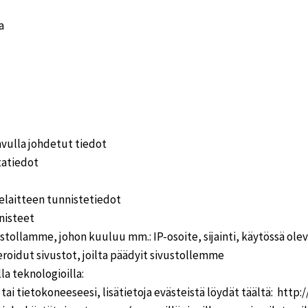
a
avulla johdetut tiedot
tatiedot
elaitteen tunnistetiedot
nisteet
stollamme, johon kuuluu mm.: IP-osoite, sijainti, käytössä ole
eroidut sivustot, joilta päädyit sivustollemme
a teknologioilla:
i tai tietokoneeseesi, lisätietoja evästeistä löydät täältä: htt