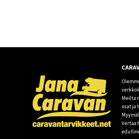
CARAV
Olemme
verkkok
Meiltä 
osat ja 
Myymälä
Vertaa 
edullin