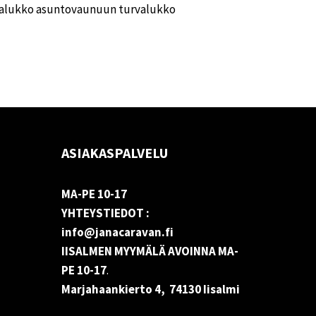
valukko asuntovaunuun turvalukko
ASIAKASPALVELU
MA-PE 10-17
YHTEYSTIEDOT :
info@janacaravan.fi
IISALMEN MYYMÄLÄ AVOINNA MA-
PE 10-17
.
Marjahaankierto 4, 74130 Iisalmi