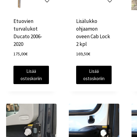
Etuovien
Lisälukko
turvalukot
ohjaamon
Ducato 2006-
oveen Cab Lock
2020
2 kpl
175,00
€
169,50
€
Lisää
Lisää
ostoskoriin
ostoskoriin