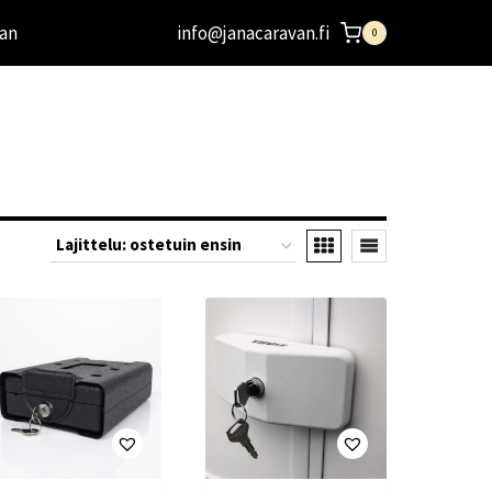
an
info@janacaravan.fi
0