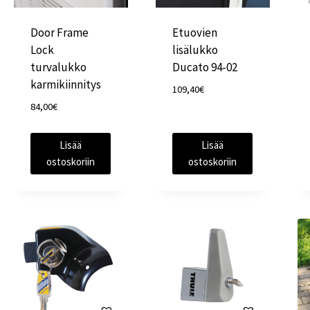
Door Frame
Etuovien
Lock
lisälukko
turvalukko
Ducato 94-02
karmikiinnitys
109,40
€
84,00
€
Lisää
Lisää
ostoskoriin
ostoskoriin