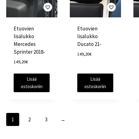
Etuovien
Etuovien
lisälukko
lisälukko
Mercedes
Ducato 21-
Sprinter 2018-
149,20
€
149,20
€
Lisää
Lisää
ostoskoriin
ostoskoriin
1
2
3
→