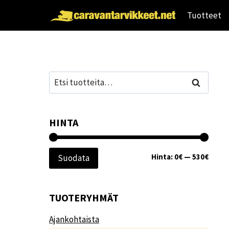
Siirry
Tuotteet
sisältöön
Etsi:
Haku
HINTA
Minim
Maksi
Hinta:
0€
—
530€
Suodata
TUOTERYHMÄT
Ajankohtaista