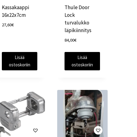
Kassakaappi
Thule Door
16x22x7cm
Lock
turvalukko
27,60
€
läpikiinnitys
84,00
€
Lisää
Lisää
ostoskoriin
ostoskoriin