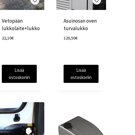
Vetopään
Asuinosan oven
lukkolaite+lukko
turvalukko
22,10
€
120,50
€
Lisää
Lisää
ostoskoriin
ostoskoriin