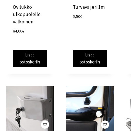
Ovilukko
Turvavaijeri 1m
ulkopuolelle
5,50
€
valkoinen
84,00
€
Lisää
Lisää
ostoskoriin
ostoskoriin