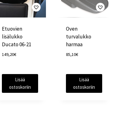
Etuovien
Oven
lisälukko
turvalukko
Ducato 06-21
harmaa
149,20
€
85,10
€
Lisää
Lisää
ostoskoriin
ostoskoriin