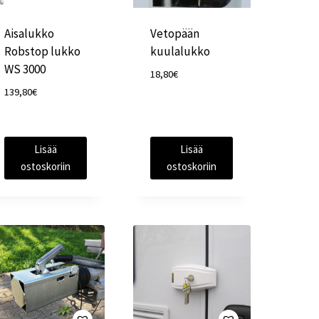
Aisalukko
Vetopään
Robstop lukko
kuulalukko
WS 3000
18,80
€
139,80
€
Lisää
Lisää
ostoskoriin
ostoskoriin