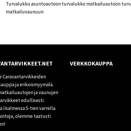
Turvalukko asuntoautoon turvalukko matkailuautoon tur
matkailuvaunuun
ANTARVIKKEET.NET
VERKKOKAUPPA
Oma tili
 Caravantarvikkeiden
Palautukset
auppa ja erikoismyymälä.
matkailuautojen ja vaunujen
Rekisteriseloste
tarvikkeet edullisesti.
Vastuuvapauslauseke
 Iisalmessa 5-tien varrella.
Evästekäytäntö (EU)
hintoja, olemme taatusti
en!