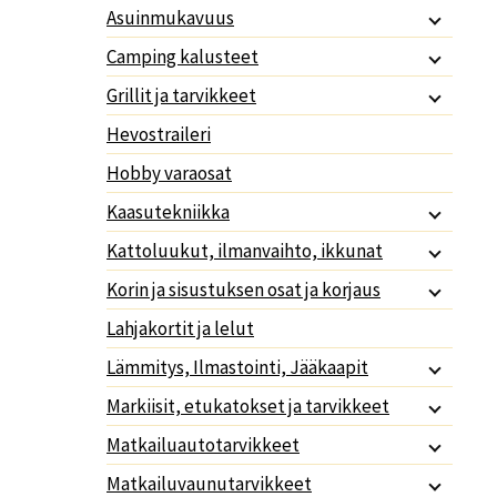
Asuinmukavuus
Camping kalusteet
Grillit ja tarvikkeet
Hevostraileri
Hobby varaosat
Kaasutekniikka
Kattoluukut, ilmanvaihto, ikkunat
Korin ja sisustuksen osat ja korjaus
Lahjakortit ja lelut
Lämmitys, Ilmastointi, Jääkaapit
Markiisit, etukatokset ja tarvikkeet
Matkailuautotarvikkeet
Matkailuvaunutarvikkeet