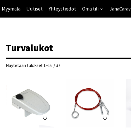
Myymälä
Uutiset
Yhteystiedot
Oma tili
JanaCarav
Turvalukot
Suosituimmat
Näytetään tulokset 1–16 / 37
ensin
ihinta
mihinta