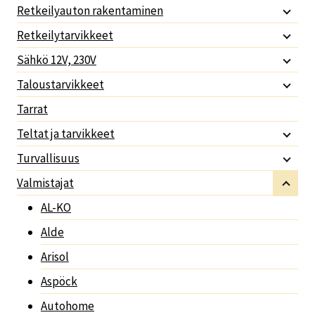
Retkeilyauton rakentaminen
Retkeilytarvikkeet
Sähkö 12V, 230V
Taloustarvikkeet
Tarrat
Teltat ja tarvikkeet
Turvallisuus
Valmistajat
AL-KO
Alde
Arisol
Aspöck
Autohome