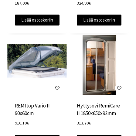
187,00
€
324,90
€
Lisää ostoskoriin
Lisää ostoskoriin
REMItop Vario II
Hyttysovi RemiCare
90x60cm
II 1850x650x92mm
916,10
€
313,70
€