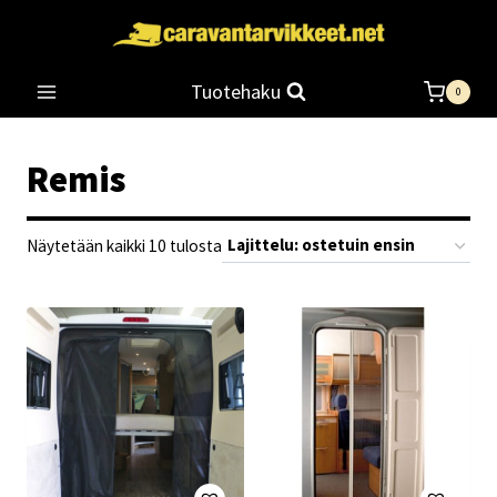
Siirry
sisältöön
Tuotehaku
0
Remis
Suosituimmat
Näytetään kaikki 10 tulosta
ensin