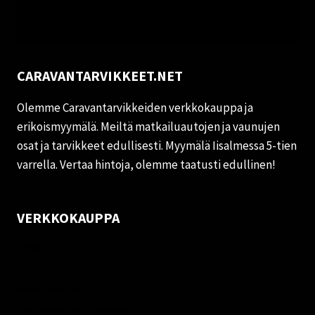
CARAVANTARVIKKEET.NET
Olemme Caravantarvikkeiden verkkokauppa ja
erikoismyymälä. Meiltä matkailuautojen ja vaunujen
osat ja tarvikkeet edullisesti. Myymälä Iisalmessa 5-tien
varrella. Vertaa hintoja, olemme taatusti edullinen!
VERKKOKAUPPA
Oma tili
Palautukset
Rekisteriseloste
Vastuuvapauslauseke