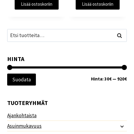
Lisää ostoskoriin
Lisää ostoskoriin
Etsi:
Haku
HINTA
Min
Mak
Hinta:
30€
—
920€
Suodata
TUOTERYHMÄT
Ajankohtaista
Asuinmukavuus