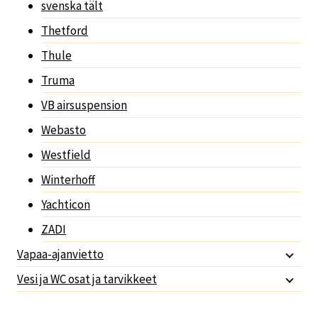
svenska tält
Thetford
Thule
Truma
VB airsuspension
Webasto
Westfield
Winterhoff
Yachticon
ZADI
Vapaa-ajanvietto
Vesi ja WC osat ja tarvikkeet