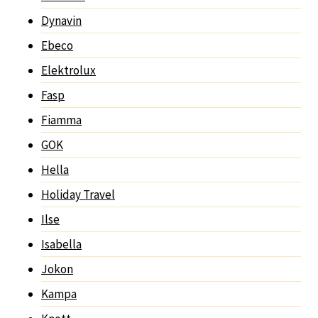
Dynavin
Ebeco
Elektrolux
Fasp
Fiamma
GOK
Hella
Holiday Travel
Ilse
Isabella
Jokon
Kampa