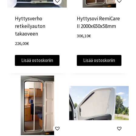
Hyttysverho
Hyttysovi RemiCare
retkeilyauton
II 2000x650x58mm
takaoveen
306,10
€
226,00
€
Lisää ostoskoriin
Lisää ostoskoriin