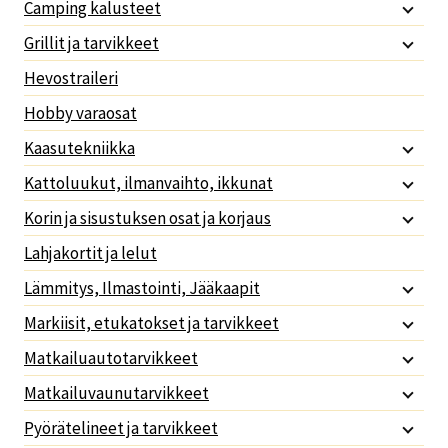
Camping kalusteet
Grillit ja tarvikkeet
Hevostraileri
Hobby varaosat
Kaasutekniikka
Kattoluukut, ilmanvaihto, ikkunat
Korin ja sisustuksen osat ja korjaus
Lahjakortit ja lelut
Lämmitys, Ilmastointi, Jääkaapit
Markiisit, etukatokset ja tarvikkeet
Matkailuautotarvikkeet
Matkailuvaunutarvikkeet
Pyörätelineet ja tarvikkeet