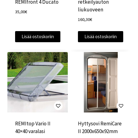
REMIfront 4 Ducato
retkeilyauton
liukuoveen
35,00
€
160,30
€
Lisää ostoskoriin
Lisää ostoskoriin
REMItop Vario II
Hyttysovi RemiCare
40×40 varalasi
II 2000x650x92mm