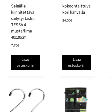
Seinälle
kokoontaittuva
kiinnitettävä
kori kahvalla
säilytystasku
24,00
€
TESSA 4
musta/lime
40x20cm
7,70
€
Lisää
Lisää
ostoskoriin
ostoskoriin