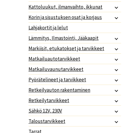
Kattoluukut, ilmanvaihto, ikkunat
Korin ja sisustuksen osat ja korjaus
Lahjakortit ja lelut
Lämmitys, Ilmastointi, Jääkaapit
Markiisit, etukatokset ja tarvikkeet
Matkailuautotarvikkeet
Matkailuvaunutarvikkeet
Pyörätelineet ja tarvikkeet
Retkeilyauton rakentaminen
Retkeilytarvikkeet
Sähkö 12V, 230V
Taloustarvikkeet
Tarrat