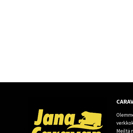
CARAV
Olemme
verkkok
Meiltä 