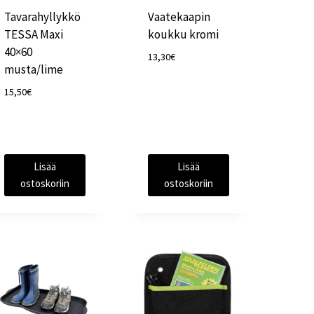
Tavarahyllykkö
Vaatekaapin
TESSA Maxi
koukku kromi
40×60
13,30
€
musta/lime
15,50
€
Lisää
Lisää
ostoskoriin
ostoskoriin