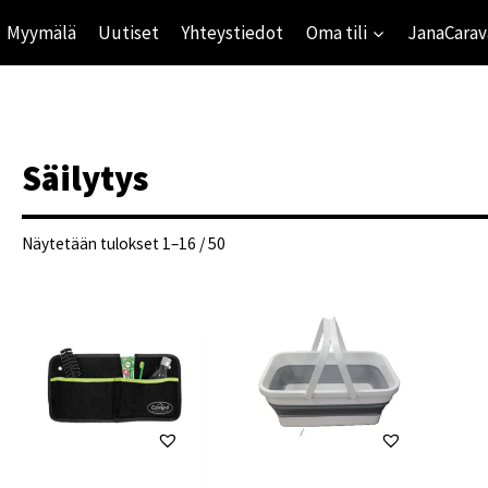
Myymälä
Uutiset
Yhteystiedot
Oma tili
JanaCarav
Säilytys
Suosituimmat
Näytetään tulokset 1–16 / 50
ensin
ihinta
mihinta