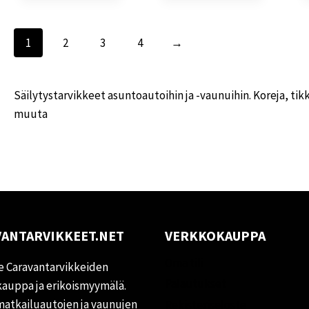
1
2
3
4
→
Säilytystarvikkeet asuntoautoihin ja -vaunuihin. Koreja, tikk
muuta
ANTARVIKKEET.NET
VERKKOKAUPPA
Oma tili
 Caravantarvikkeiden
Palautukset
auppa ja erikoismyymälä.
matkailuautojen ja vaunujen
Rekisteriseloste