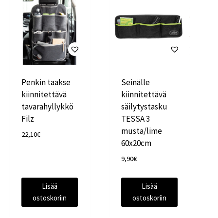
Penkin taakse
Seinälle
kiinnitettävä
kiinnitettävä
tavarahyllykkö
säilytystasku
Filz
TESSA 3
musta/lime
22,10
€
60x20cm
9,90
€
Lisää
Lisää
ostoskoriin
ostoskoriin