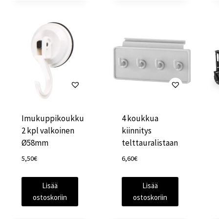
Imukuppikoukku
4 koukkua
2 kpl valkoinen
kiinnitys
Ø58mm
telttauralistaan
5,50
€
6,60
€
Lisää
Lisää
ostoskoriin
ostoskoriin