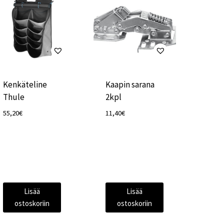
Kenkäteline
Kaapin sarana
Thule
2kpl
55,20
€
11,40
€
Lisää
Lisää
ostoskoriin
ostoskoriin