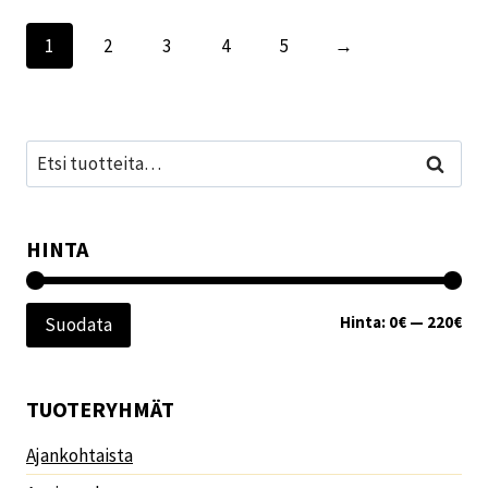
1
2
3
4
5
→
Etsi:
Haku
HINTA
Min
Mak
Hinta:
0€
—
220€
Suodata
TUOTERYHMÄT
Ajankohtaista