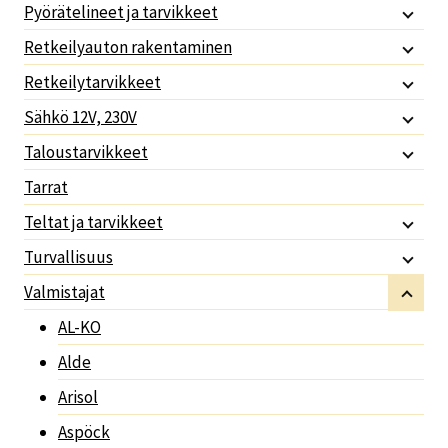
Pyörätelineet ja tarvikkeet
Retkeilyauton rakentaminen
Retkeilytarvikkeet
Sähkö 12V, 230V
Taloustarvikkeet
Tarrat
Teltat ja tarvikkeet
Turvallisuus
Valmistajat
AL-KO
Alde
Arisol
Aspöck