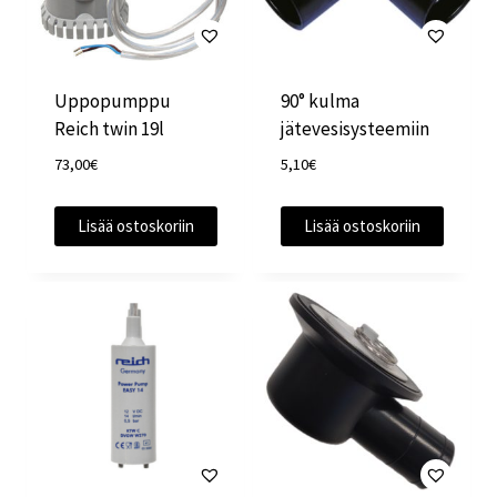
Uppopumppu
90° kulma
Reich twin 19l
jätevesisysteemiin
73,00
€
5,10
€
Lisää ostoskoriin
Lisää ostoskoriin