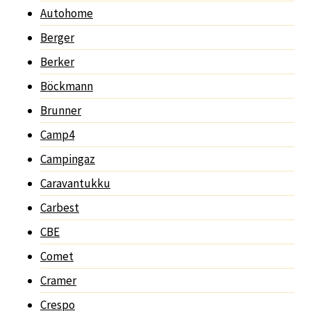
Autohome
Berger
Berker
Böckmann
Brunner
Camp4
Campingaz
Caravantukku
Carbest
CBE
Comet
Cramer
Crespo