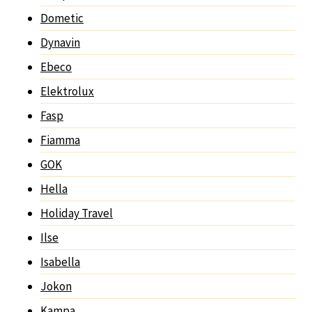
Dometic
Dynavin
Ebeco
Elektrolux
Fasp
Fiamma
GOK
Hella
Holiday Travel
Ilse
Isabella
Jokon
Kampa