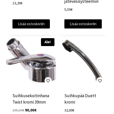
jätevesisysteemiin
13,20
€
5,50
€
Lisää ostoskoriin
Lisää ostoskoriin
Ale!
Suihkusekoitinhana
Suihkupää Duett
Twist kromi 39mm
kromi
Alkuperäinen
Nykyinen
105,50
€
90,00
€
32,00
€