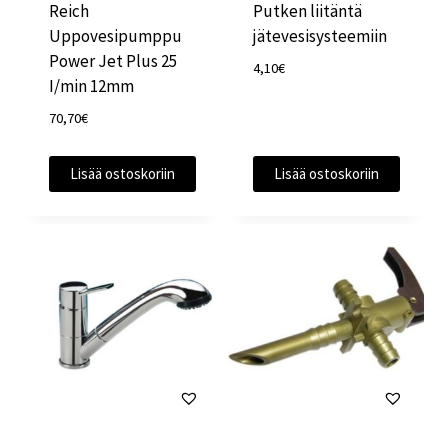
Reich
Putken liitäntä
Uppovesipumppu
jätevesisysteemiin
Power Jet Plus 25
4,10
€
I/min 12mm
70,70
€
Lisää ostoskoriin
Lisää ostoskoriin