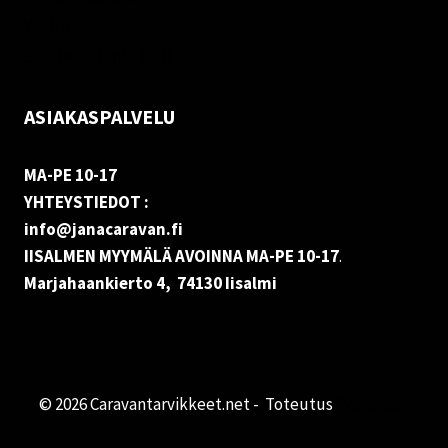
Vastuuvapauslauseke
Evästekäytäntö (EU)
ASIAKASPALVELU
MA-PE 10-17
YHTEYSTIEDOT :
info@janacaravan.fi
IISALMEN MYYMÄLÄ AVOINNA MA-PE 10-17
.
Marjahaankierto 4, 74130 Iisalmi
© 2026 Caravantarvikkeet.net - Toteutus
Primocom