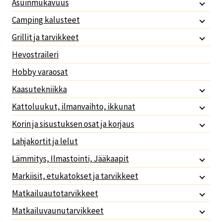
Asuinmukavuus
Camping kalusteet
Grillit ja tarvikkeet
Hevostraileri
Hobby varaosat
Kaasutekniikka
Kattoluukut, ilmanvaihto, ikkunat
Korin ja sisustuksen osat ja korjaus
Lahjakortit ja lelut
Lämmitys, Ilmastointi, Jääkaapit
Markiisit, etukatokset ja tarvikkeet
Matkailuautotarvikkeet
Matkailuvaunutarvikkeet