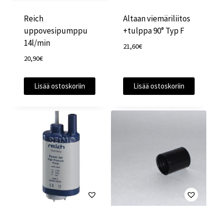
Reich
Altaan viemäriliitos
uppovesipumppu
+tulppa 90° Typ F
14l/min
21,60
€
20,90
€
Lisää ostoskoriin
Lisää ostoskoriin