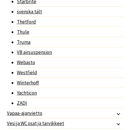
Starbrite
svenska tält
Thetford
Thule
Truma
VB airsuspension
Webasto
Westfield
Winterhoff
Yachticon
ZADI
Vapaa-ajanvietto
Vesi ja WC osat ja tarvikkeet