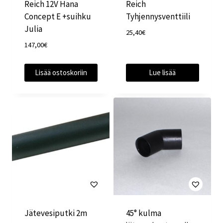
Reich 12V Hana
Reich
Concept E +suihku
Tyhjennysventtiili
Julia
25,40
€
147,00
€
Lisää ostoskoriin
Lue lisää
Jätevesiputki 2m
45° kulma