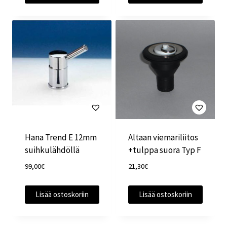
Hana Trend E 12mm
Altaan viemäriliitos
suihkulähdöllä
+tulppa suora Typ F
99,00
€
21,30
€
Lisää ostoskoriin
Lisää ostoskoriin