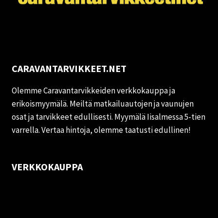
CARAVANTARVIKKEET.NET
Olemme Caravantarvikkeiden verkkokauppa ja
erikoismyymälä. Meiltä matkailuautojen ja vaunujen
osat ja tarvikkeet edullisesti. Myymälä Iisalmessa 5-tien
varrella. Vertaa hintoja, olemme taatusti edullinen!
VERKKOKAUPPA
Oma tili
Palautukset
Rekisteriseloste