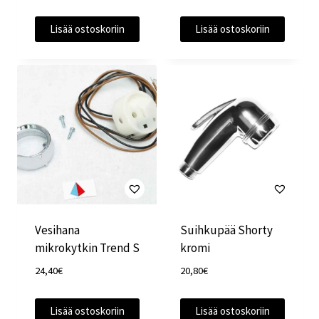
hinta
hinta
oli:
on:
Lisää ostoskoriin
Lisää ostoskoriin
105,50€.
90,00€.
Vesihana
Suihkupää Shorty
mikrokytkin Trend S
kromi
24,40
€
20,80
€
Lisää ostoskoriin
Lisää ostoskoriin