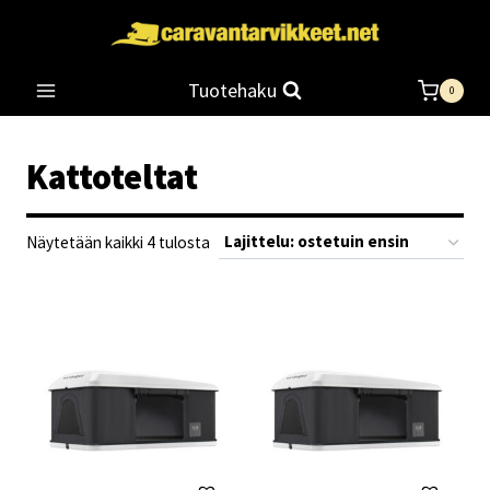
Siirry
sisältöön
Tuotehaku
0
Kattoteltat
Suosituimmat
Näytetään kaikki 4 tulosta
ensin