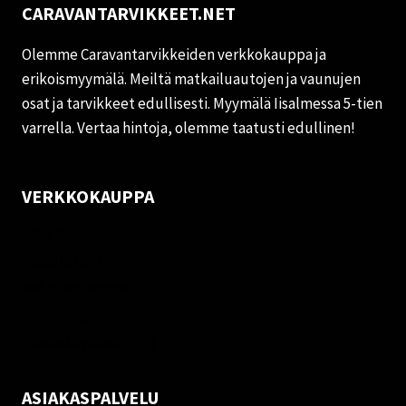
CARAVANTARVIKKEET.NET
Olemme Caravantarvikkeiden verkkokauppa ja
erikoismyymälä. Meiltä matkailuautojen ja vaunujen
osat ja tarvikkeet edullisesti. Myymälä Iisalmessa 5-tien
varrella. Vertaa hintoja, olemme taatusti edullinen!
VERKKOKAUPPA
Oma tili
Palautukset
Rekisteriseloste
Vastuuvapauslauseke
Evästekäytäntö (EU)
ASIAKASPALVELU