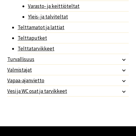
Varasto- ja keittiöteltat
Yleis- ja talviteltat
Telttamatot ja lattiat
Telttaputket
Telttatarvikkeet
Turvallisuus
Valmistajat
Vapaa-ajanvietto
Vesi ja WC osat ja tarvikkeet