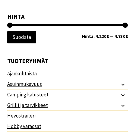
HINTA
Min
Mak
Hinta:
4.220€
—
4.730€
Suodata
TUOTERYHMÄT
Ajankohtaista
Asuinmukavuus
Camping kalusteet
Grillit ja tarvikkeet
Hevostraileri
Hobby varaosat