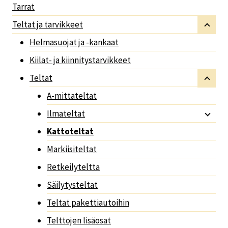
Tarrat
Teltat ja tarvikkeet
Helmasuojat ja -kankaat
Kiilat- ja kiinnitystarvikkeet
Teltat
A-mittateltat
Ilmateltat
Kattoteltat
Markiisiteltat
Retkeilyteltta
Säilytysteltat
Teltat pakettiautoihin
Telttojen lisäosat