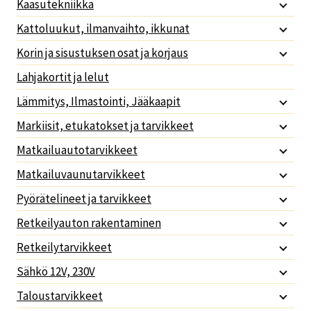
Kaasutekniikka
Kattoluukut, ilmanvaihto, ikkunat
Korin ja sisustuksen osat ja korjaus
Lahjakortit ja lelut
Lämmitys, Ilmastointi, Jääkaapit
Markiisit, etukatokset ja tarvikkeet
Matkailuautotarvikkeet
Matkailuvaunutarvikkeet
Pyörätelineet ja tarvikkeet
Retkeilyauton rakentaminen
Retkeilytarvikkeet
Sähkö 12V, 230V
Taloustarvikkeet