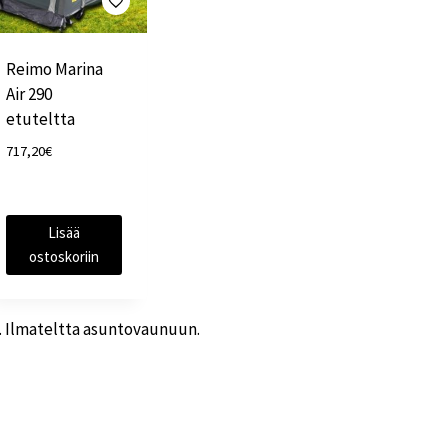
Reimo Marina
Air 290
etuteltta
717,20
€
Lisää
ostoskoriin
. Ilmateltta asuntovaunuun.