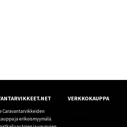
ANTARVIKKEET.NET
VERKKOKAUPPA
Oma tili
 Caravantarvikkeiden
Palautukset
auppa ja erikoismyymälä.
matkailuautojen ja vaunujen
Rekisteriseloste