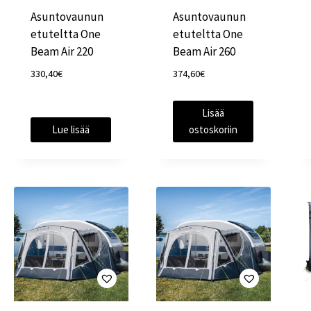
Asuntovaunun
Asuntovaunun
etuteltta One
etuteltta One
Beam Air 220
Beam Air 260
330,40
€
374,60
€
Lisää
Lue lisää
ostoskoriin