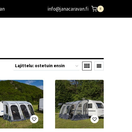
an
info@janacaravan.fi
0
n