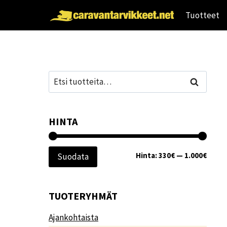
Siirry
Tuotteet
sisältöön
Etsi:
Haku
HINTA
Minim
Maksi
Hinta:
330€
—
1.000€
Suodata
TUOTERYHMÄT
Ajankohtaista