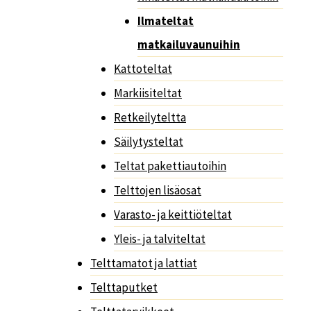
Ilmateltat
matkailuvaunuihin
Kattoteltat
Markiisiteltat
Retkeilyteltta
Säilytysteltat
Teltat pakettiautoihin
Telttojen lisäosat
Varasto- ja keittiöteltat
Yleis- ja talviteltat
Telttamatot ja lattiat
Telttaputket