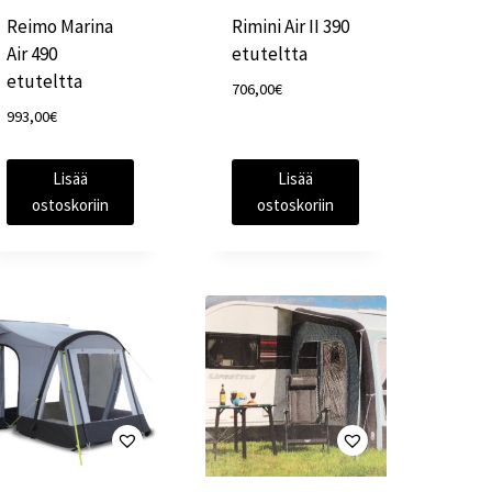
Reimo Marina
Rimini Air II 390
Air 490
etuteltta
etuteltta
706,00
€
993,00
€
Lisää
Lisää
ostoskoriin
ostoskoriin