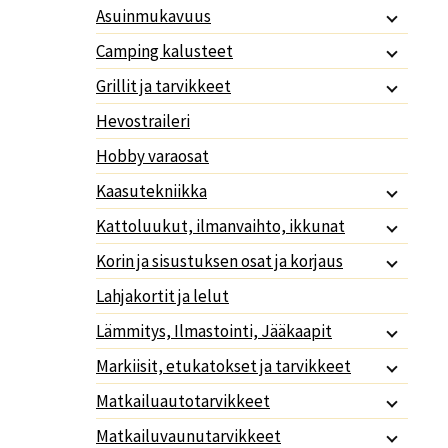
Asuinmukavuus
Camping kalusteet
Grillit ja tarvikkeet
Hevostraileri
Hobby varaosat
Kaasutekniikka
Kattoluukut, ilmanvaihto, ikkunat
Korin ja sisustuksen osat ja korjaus
Lahjakortit ja lelut
Lämmitys, Ilmastointi, Jääkaapit
Markiisit, etukatokset ja tarvikkeet
Matkailuautotarvikkeet
Matkailuvaunutarvikkeet