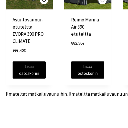
Asuntovaunun
Reimo Marina
etuteltta
Air 390
EVORA 390 PRO
etuteltta
CLIMATE
882,90
€
993,40
€
Lisää
Lisää
ostoskoriin
ostoskoriin
Ilmateltat matkailuvaunuihin. Ilmateltta matkailuvaunuun