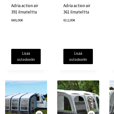
Adria action air
Adria action air
391 ilmateltta
361 ilmateltta
660,00
€
612,00
€
Lisää
Lisää
ostoskoriin
ostoskoriin