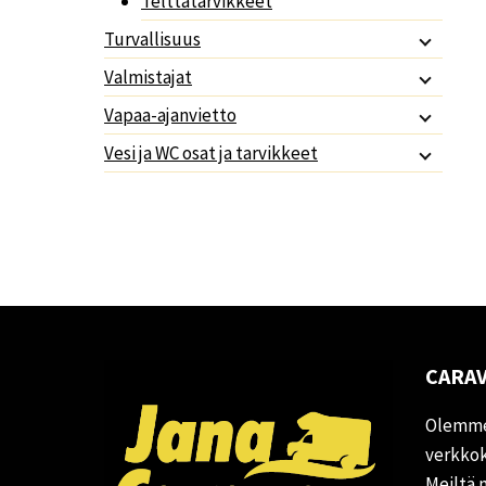
Telttatarvikkeet
Turvallisuus
Valmistajat
Vapaa-ajanvietto
Vesi ja WC osat ja tarvikkeet
CARAV
Olemme
verkkok
Meiltä 