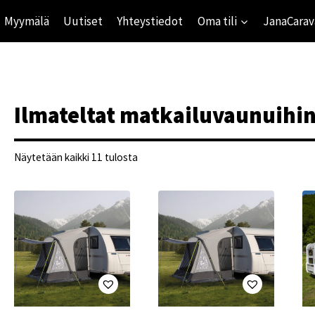
Myymälä
Uutiset
Yhteystiedot
Oma tili
JanaCarav
Ilmateltat matkailuvaunuihi
Suosituimmat
Näytetään kaikki 11 tulosta
ensin
ihinta
mihinta