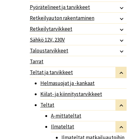
Pyörätelineet ja tarvikkeet
Retkeilyauton rakentaminen
Retkeilytarvikkeet
Sähkö 12V, 230V
Taloustarvikkeet
Tarrat
Teltat ja tarvikkeet
Helmasuojat ja -kankaat
Kiilat- ja kiinnitystarvikkeet
Teltat
A-mittateltat
Ilmateltat
Ilmateltat matkailuautoihin