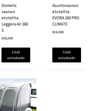
Dometic
Asuntovaunun
vaunun
etuteltta
etuteltta
EVORA 260 PRO
Leggera Air 260
CLIMATE
S
816,60
€
638,50
€
Lisää
Lisää
ostoskoriin
ostoskoriin