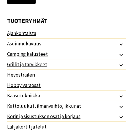
TUOTERYHMÄT
Ajankohtaista
Asuinmukavuus
Camping kalusteet
Grillit ja tarvikkeet
Hevostraileri
Hobby varaosat
Kaasutekniikka
Kattoluukut, ilmanvaihto, ikkunat
Korin ja sisustuksen osat ja korjaus
Lahjakortit ja lelut