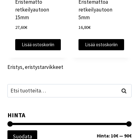
Eristematto
Eristemattoa
retkeilyautoon
retkeilyautoon
15mm
5mm
27,60
€
16,80
€
Lisää ostoskoriin
Lisää ostoskoriin
Eristys, eristystarvikkeet
Etsi:
Haku
HINTA
Min
Mak
Hinta:
10€
—
90€
Suodata