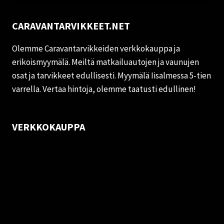
CARAVANTARVIKKEET.NET
Olemme Caravantarvikkeiden verkkokauppa ja
erikoismyymälä. Meiltä matkailuautojen ja vaunujen
osat ja tarvikkeet edullisesti. Myymälä Iisalmessa 5-tien
varrella. Vertaa hintoja, olemme taatusti edullinen!
VERKKOKAUPPA
Oma tili
Palautukset
Rekisteriseloste
Vastuuvapauslauseke
Evästekäytäntö (EU)