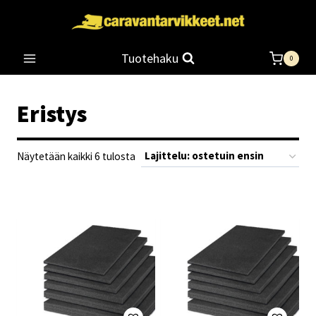
Siirry
sisältöön
Tuotehaku
0
Eristys
Suosituimmat
Näytetään kaikki 6 tulosta
ensin