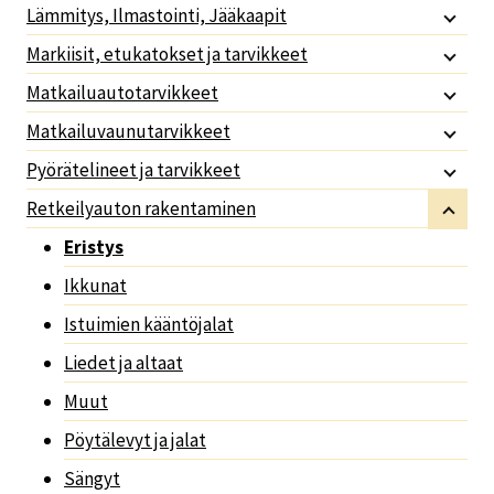
Lämmitys, Ilmastointi, Jääkaapit
Markiisit, etukatokset ja tarvikkeet
Matkailuautotarvikkeet
Matkailuvaunutarvikkeet
Pyörätelineet ja tarvikkeet
Retkeilyauton rakentaminen
Eristys
Ikkunat
Istuimien kääntöjalat
Liedet ja altaat
Muut
Pöytälevyt ja jalat
Sängyt