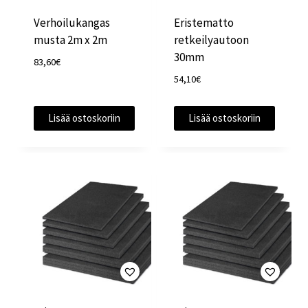
Verhoilukangas
Eristematto
musta 2m x 2m
retkeilyautoon
30mm
83,60
€
54,10
€
Lisää ostoskoriin
Lisää ostoskoriin