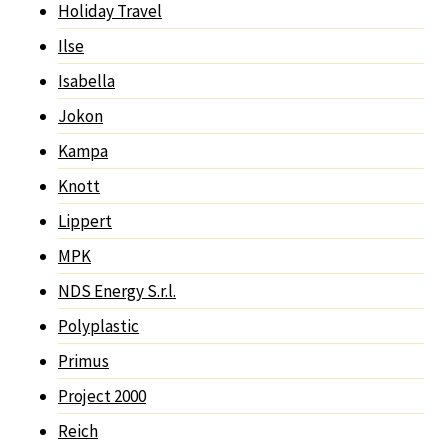
Holiday Travel
Ilse
Isabella
Jokon
Kampa
Knott
Lippert
MPK
NDS Energy S.r.l.
Polyplastic
Primus
Project 2000
Reich