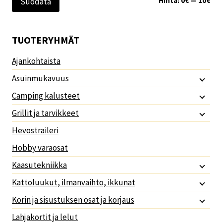
Hinta:
0€
—
10€
Suodata
TUOTERYHMÄT
Ajankohtaista
Asuinmukavuus
Camping kalusteet
Grillit ja tarvikkeet
Hevostraileri
Hobby varaosat
Kaasutekniikka
Kattoluukut, ilmanvaihto, ikkunat
Korin ja sisustuksen osat ja korjaus
Lahjakortit ja lelut