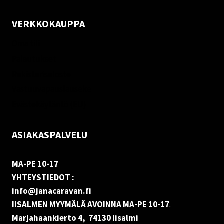
VERKKOKAUPPA
Oma tili
Palautukset
Rekisteriseloste
Vastuuvapauslauseke
Evästekäytäntö (EU)
ASIAKASPALVELU
MA-PE 10-17
YHTEYSTIEDOT :
info@janacaravan.fi
IISALMEN MYYMÄLÄ AVOINNA MA-PE 10-17
.
Marjahaankierto 4, 74130 Iisalmi