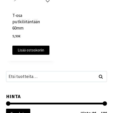
T-osa
putkiliitäntään
60mm
9,90
€
Lisää ostoskoriin
Etsi:
Haku
HINTA
Min
Mak