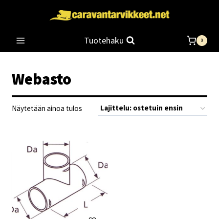
Siirry
sisältöön
Tuotehaku
0
Webasto
Näytetään ainoa tulos