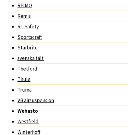
REIMO
Remis
Rs-Safety
Sportscraft
Starbrite
svenska tält
Thetford
Thule
Truma
VB airsuspension
Webasto
Westfield
Winterhoff