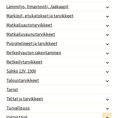
Lämmitys, Ilmastointi, Jääkaapit
Markiisit, etukatokset ja tarvikkeet
Matkailuautotarvikkeet
Matkailuvaunutarvikkeet
Pyörätelineet ja tarvikkeet
Retkeilyauton rakentaminen
Retkeilytarvikkeet
Sähkö 12V, 230V
Taloustarvikkeet
Tarrat
Teltat ja tarvikkeet
Turvallisuus
Valmistajat