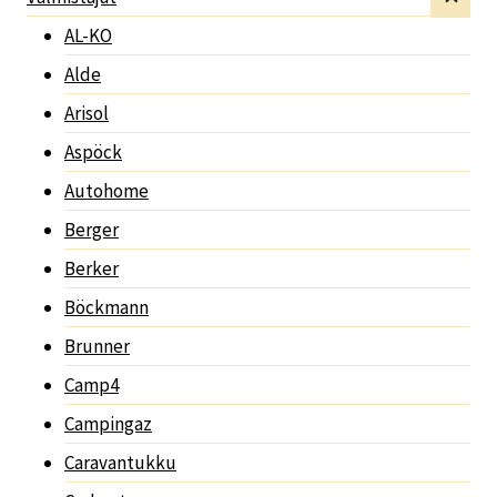
AL-KO
Alde
Arisol
Aspöck
Autohome
Berger
Berker
Böckmann
Brunner
Camp4
Campingaz
Caravantukku