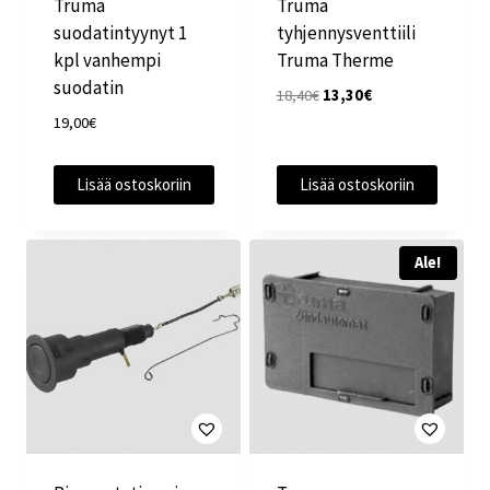
Truma
Truma
suodatintyynyt 1
tyhjennysventtiili
kpl vanhempi
Truma Therme
suodatin
Alkuperäinen
Nykyinen
18,40
€
13,30
€
hinta
hinta
19,00
€
oli:
on:
18,40€.
13,30€.
Lisää ostoskoriin
Lisää ostoskoriin
Ale!