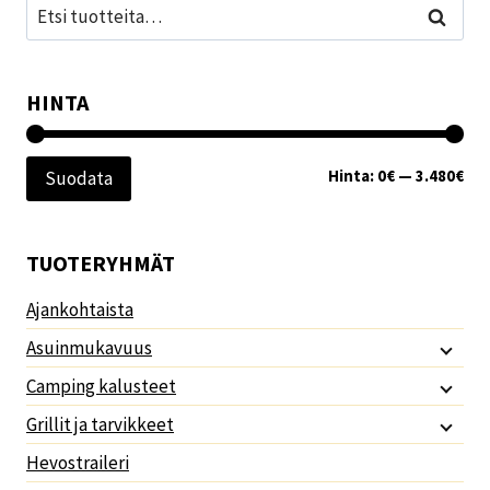
Etsi:
Haku
HINTA
Min
Mak
Hinta:
0€
—
3.480€
Suodata
TUOTERYHMÄT
Ajankohtaista
Asuinmukavuus
Camping kalusteet
Grillit ja tarvikkeet
Hevostraileri