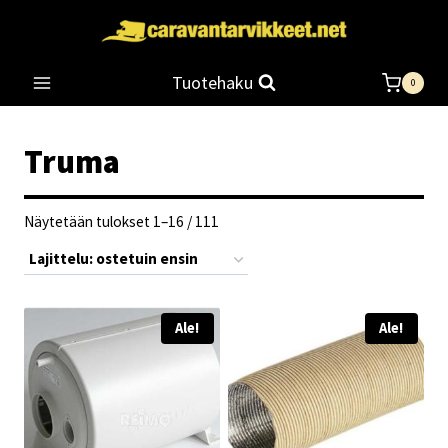
Siirry
sisältöön
Tuotehaku
0
Truma
Suosituimmat
Näytetään tulokset 1–16 / 111
ensin
Ale!
Ale!