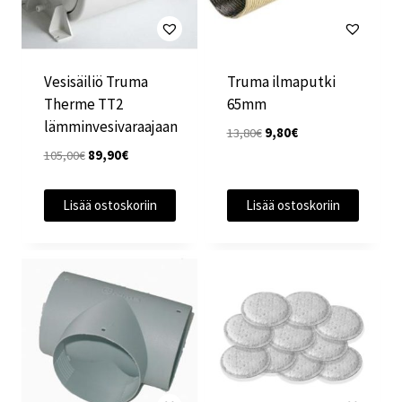
Vesisäiliö Truma
Truma ilmaputki
Therme TT2
65mm
lämminvesivaraajaan
Alkuperäinen
Nykyinen
13,80
€
9,80
€
hinta
hinta
Alkuperäinen
Nykyinen
105,00
€
89,90
€
oli:
on:
hinta
hinta
13,80€.
9,80€.
oli:
on:
Lisää ostoskoriin
Lisää ostoskoriin
105,00€.
89,90€.