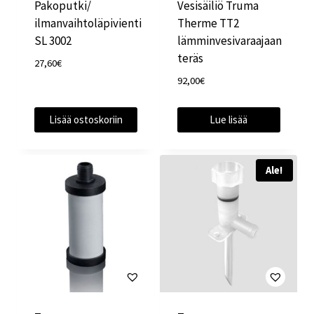
Pakoputki/
Vesisäiliö Truma
ilmanvaihtoläpivienti
Therme TT2
SL 3002
lämminvesivaraajaan
teräs
27,60
€
92,00
€
Lisää ostoskoriin
Lue lisää
Ale!