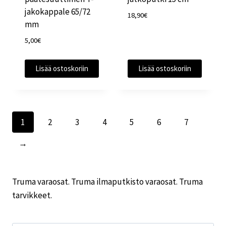
jakokappale 65/72
18,90
€
mm
5,00
€
Lisää ostoskoriin
Lisää ostoskoriin
1
2
3
4
5
6
7
→
Truma varaosat. Truma ilmaputkisto varaosat. Truma
tarvikkeet.