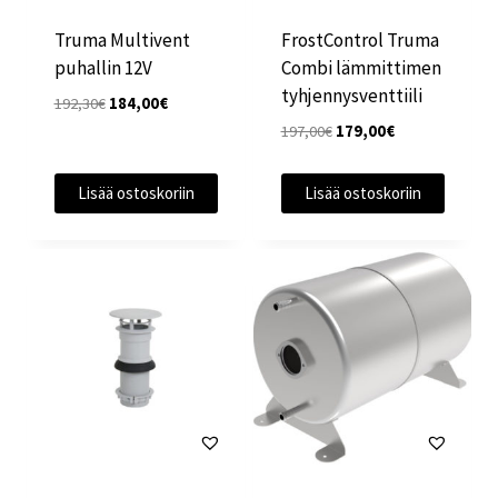
Truma Multivent
FrostControl Truma
puhallin 12V
Combi lämmittimen
tyhjennysventtiili
Alkuperäinen
Nykyinen
192,30
€
184,00
€
hinta
hinta
Alkuperäinen
Nykyinen
197,00
€
179,00
€
oli:
on:
hinta
hinta
192,30€.
184,00€.
oli:
on:
Lisää ostoskoriin
Lisää ostoskoriin
197,00€.
179,00€.