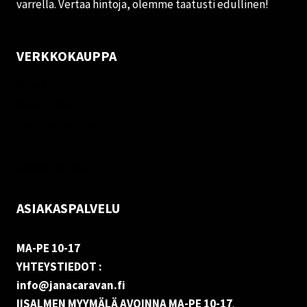
varrella. Vertaa hintoja, olemme taatusti edullinen!
VERKKOKAUPPA
Oma tili
Palautukset
Rekisteriseloste
Vastuuvapauslauseke
Evästekäytäntö (EU)
ASIAKASPALVELU
MA-PE 10-17
YHTEYSTIEDOT :
info@janacaravan.fi
IISALMEN MYYMÄLÄ AVOINNA MA-PE 10-17
.