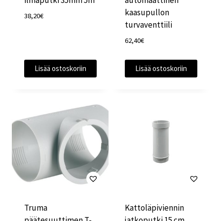
ilmaputki 35mm 5m
automaattinen
kaasupullon
38,20
€
turvaventtiili
62,40
€
Lisää ostoskoriin
Lisää ostoskoriin
Truma
Kattoläpiviennin
päätesuuttimen T-
jatkoputki 15 cm