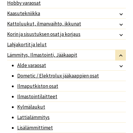
Hobby varaosat
Kaasutekniikka
Kattoluukut, ilmanvaihto, ikkunat
Korin ja sisustuksen osat ja korjaus
Lahjakortit ja lelut
Lämmitys, Ilmastointi, Jääkaapit
Alde varaosat
Dometic / Elektrolux jääkaappien osat
Ilmaputkiston osat
Ilmastointilaitteet
Kylmälaukut
Lattialämmitys
Lisälämmittimet