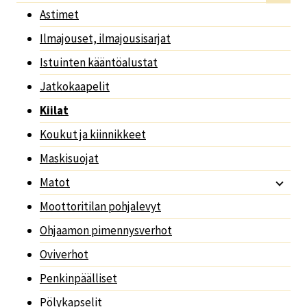
Astimet
Ilmajouset, ilmajousisarjat
Istuinten kääntöalustat
Jatkokaapelit
Kiilat
Koukut ja kiinnikkeet
Maskisuojat
Matot
Moottoritilan pohjalevyt
Ohjaamon pimennysverhot
Oviverhot
Penkinpäälliset
Pölykapselit