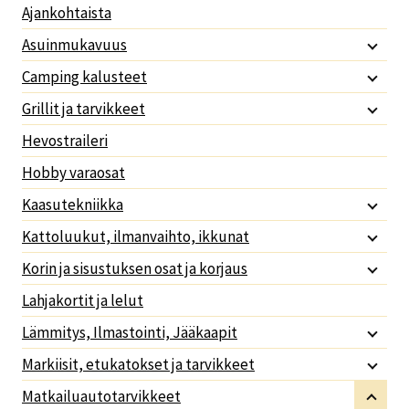
Ajankohtaista
Asuinmukavuus
Camping kalusteet
Grillit ja tarvikkeet
Hevostraileri
Hobby varaosat
Kaasutekniikka
Kattoluukut, ilmanvaihto, ikkunat
Korin ja sisustuksen osat ja korjaus
Lahjakortit ja lelut
Lämmitys, Ilmastointi, Jääkaapit
Markiisit, etukatokset ja tarvikkeet
Matkailuautotarvikkeet