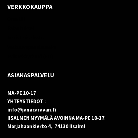
VERKKOKAUPPA
Oma tili
Palautukset
Rekisteriseloste
Vastuuvapauslauseke
Evästekäytäntö (EU)
ASIAKASPALVELU
MA-PE 10-17
YHTEYSTIEDOT :
info@janacaravan.fi
IISALMEN MYYMÄLÄ AVOINNA MA-PE 10-17
.
Marjahaankierto 4, 74130 Iisalmi