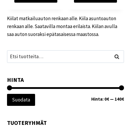
Kiilat matkailuauton renkaan alle. Kiila asuntoauton
renkaan alle. Saatavilla montaa erilaista. Kiilan avulla
saa auton suoraksi epätasaisessa maastossa.
Etsi:
Haku
HINTA
Min
Mak
Hinta:
0€
—
140€
Suodata
TUOTERYHMÄT