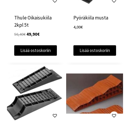
Thule Oikaisukiila
Pyöräkiila musta
2kpl 5t
4,00
€
Alkuperäinen
Nykyinen
56,40
€
49,90
€
hinta
hinta
oli:
on:
Lisää ostoskoriin
Lisää ostoskoriin
56,40€.
49,90€.