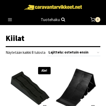
Siirry
sisältöön
Tuotehaku
0
Kiilat
Suosituimmat
Näytetään kaikki 8 tulosta
ensin
Ale!