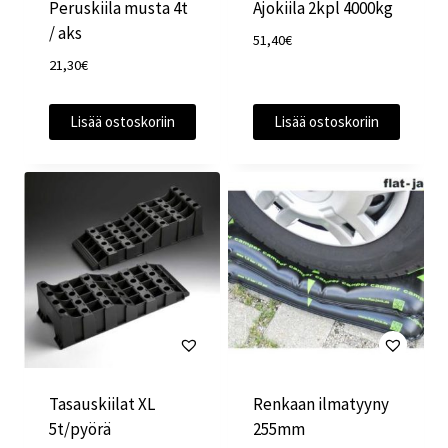
Peruskiila musta 4t
Ajokiila 2kpl 4000kg
/ aks
51,40
€
21,30
€
Lisää ostoskoriin
Lisää ostoskoriin
Tasauskiilat XL
Renkaan ilmatyyny
5t/pyörä
255mm