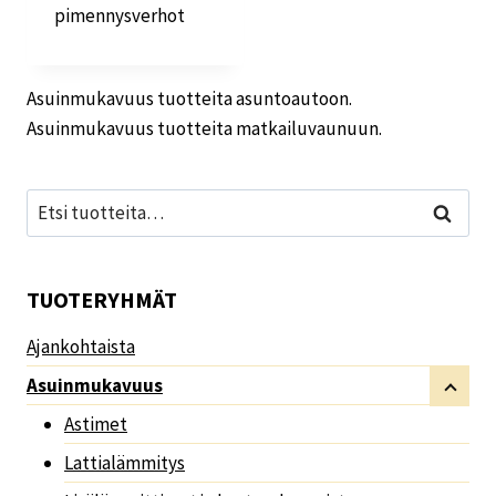
pimennysverhot
Asuinmukavuus tuotteita asuntoautoon.
Asuinmukavuus tuotteita matkailuvaunuun.
Etsi:
Haku
TUOTERYHMÄT
Ajankohtaista
Asuinmukavuus
Astimet
Lattialämmitys