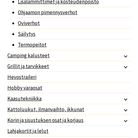
Lisälämmittimet ja kosteudenpoisto
Ohjaamon pimennysverhot
Oviverhot
Säilytys
Termopeitot
Camping kalusteet
Grillit ja tarvikkeet
Hevostraileri
Hobby varaosat
Kaasutekniikka
Kattoluukut, ilmanvaihto, ikkunat
Korin ja sisustuksen osat ja korjaus
Lahjakortit ja lelut