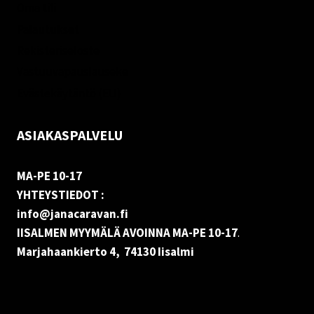
Oma tili
Palautukset
Rekisteriseloste
Vastuuvapauslauseke
Evästekäytäntö (EU)
ASIAKASPALVELU
MA-PE 10-17
YHTEYSTIEDOT :
info@janacaravan.fi
IISALMEN MYYMÄLÄ AVOINNA MA-PE 10-17
.
Marjahaankierto 4, 74130 Iisalmi