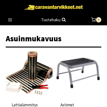
Siirry
sisältöön
Tuotehaku
0
Asuinmukavuus
Lattialämmitys
Astimet