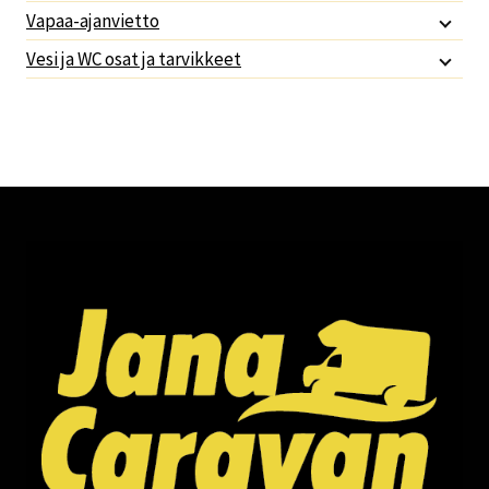
Vapaa-ajanvietto
Vesi ja WC osat ja tarvikkeet