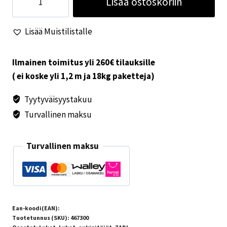
Lisää ostoskoriin
lukko
Salino
Lisää Muistilistalle
määrä
Ilmainen toimitus yli 260€ tilauksille
( ei koske yli 1,2 m ja 18kg paketteja)
Tyytyväisyystakuu
Turvallinen maksu
Turvallinen maksu
Ean-koodi(EAN):
Tuotetunnus (SKU):
467300