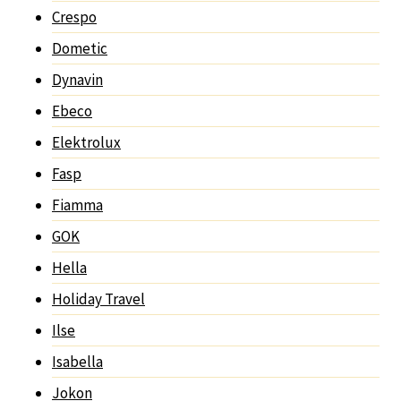
Crespo
Dometic
Dynavin
Ebeco
Elektrolux
Fasp
Fiamma
GOK
Hella
Holiday Travel
Ilse
Isabella
Jokon