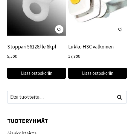
Stoppari 56126:lle 6kpl
Lukko HSC valkoinen
5,50
€
17,30
€
Lisää ostoskoriin
Lisää ostoskoriin
Etsi:
Haku
TUOTERYHMÄT
Ajankohtaista