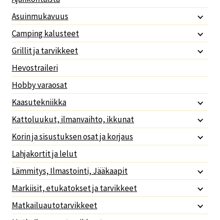
Asuinmukavuus
Camping kalusteet
Grillit ja tarvikkeet
Hevostraileri
Hobby varaosat
Kaasutekniikka
Kattoluukut, ilmanvaihto, ikkunat
Korin ja sisustuksen osat ja korjaus
Lahjakortit ja lelut
Lämmitys, Ilmastointi, Jääkaapit
Markiisit, etukatokset ja tarvikkeet
Matkailuautotarvikkeet