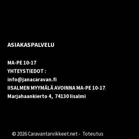
Rekisteriseloste
Vastuuvapauslauseke
Evästekäytäntö (EU)
ASIAKASPALVELU
MA-PE 10-17
YHTEYSTIEDOT :
info@janacaravan.fi
IISALMEN MYYMÄLÄ AVOINNA MA-PE 10-17
.
Marjahaankierto 4, 74130 Iisalmi
© 2026 Caravantarvikkeet.net - Toteutus
Primocom