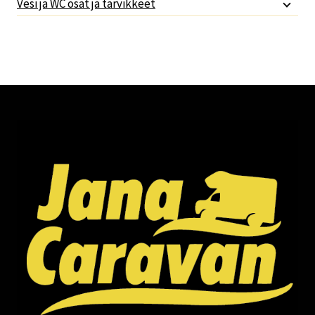
Vesi ja WC osat ja tarvikkeet