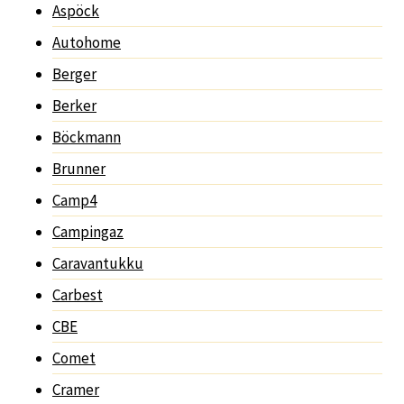
Aspöck
Autohome
Berger
Berker
Böckmann
Brunner
Camp4
Campingaz
Caravantukku
Carbest
CBE
Comet
Cramer