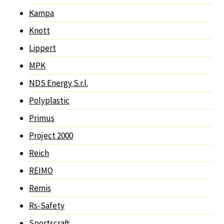
Kampa
Knott
Lippert
MPK
NDS Energy S.r.l.
Polyplastic
Primus
Project 2000
Reich
REIMO
Remis
Rs-Safety
Sportscraft