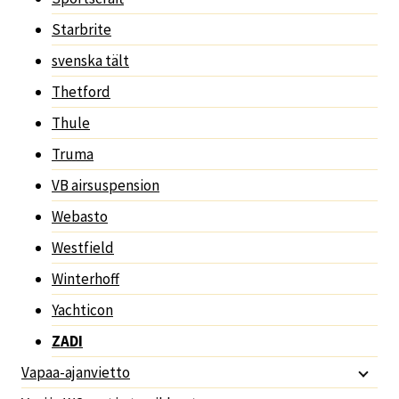
Starbrite
svenska tält
Thetford
Thule
Truma
VB airsuspension
Webasto
Westfield
Winterhoff
Yachticon
ZADI
Vapaa-ajanvietto