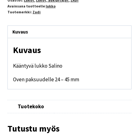
Osastot:
Lukot
,
Lukot, aukipitäjät
,
ZADI
Avainsana tuotteelle
lukko
Tuotemerkki:
Zadi
Kuvaus
Kuvaus
Kääntyvä lukko Salino
Oven paksuudelle
24 – 45 mm
Tuotekoko
Tutustu myös