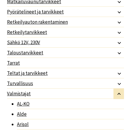
Matkailuvaunutarvikkeet
Pyörätelineet ja tarvikkeet
Retkeilyauton rakentaminen
Retkeilytarvikkeet
Sähkö 12V, 230V
Taloustarvikkeet
Tarrat
Teltat ja tarvikkeet
Turvallisuus
Valmistajat
AL-KO
Alde
Arisol