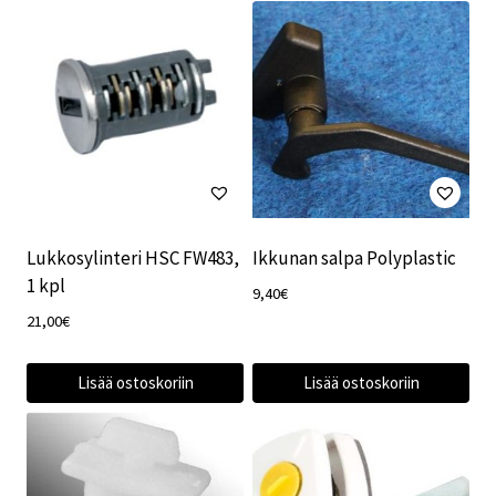
Lukkosylinteri HSC FW483,
Ikkunan salpa Polyplastic
1 kpl
9,40
€
21,00
€
Lisää ostoskoriin
Lisää ostoskoriin