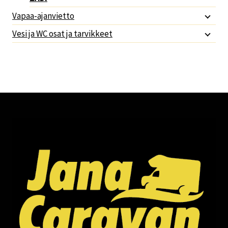
Vapaa-ajanvietto
Vesi ja WC osat ja tarvikkeet