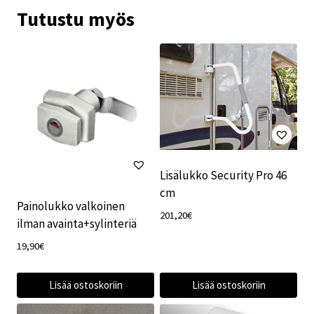
Tutustu myös
Lisälukko Security Pro 46
cm
Painolukko valkoinen
201,20
€
ilman avainta+sylinteriä
19,90
€
Lisää ostoskoriin
Lisää ostoskoriin