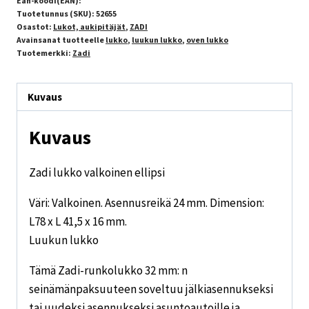
Ean-koodi(EAN):
Tuotetunnus (SKU):
52655
Osastot:
Lukot, aukipitäjät
,
ZADI
Avainsanat tuotteelle
lukko
,
luukun lukko
,
oven lukko
Tuotemerkki:
Zadi
Kuvaus
Kuvaus
Zadi lukko valkoinen ellipsi
Väri: Valkoinen. Asennusreikä 24 mm. Dimension:
L78 x L 41,5 x 16 mm.
Luukun lukko
Tämä Zadi-runkolukko 32 mm: n
seinämänpaksuuteen soveltuu jälkiasennukseksi
tai uudeksi asennukseksi asuntoautoille ja