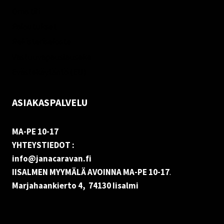
Oma tili
Palautukset
Rekisteriseloste
Vastuuvapauslauseke
Evästekäytäntö (EU)
ASIAKASPALVELU
MA-PE 10-17
YHTEYSTIEDOT :
info@janacaravan.fi
IISALMEN MYYMÄLÄ AVOINNA MA-PE 10-17
.
Marjahaankierto 4, 74130 Iisalmi