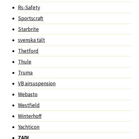
Rs-Safety
Sportscraft
Starbrite
svenska tält
Thetford
Thule
Truma
VB airsuspension
Webasto
Westfield
Winterhoff
Yachticon
ZADI