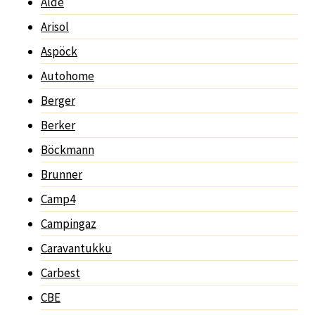
Alde
Arisol
Aspöck
Autohome
Berger
Berker
Böckmann
Brunner
Camp4
Campingaz
Caravantukku
Carbest
CBE