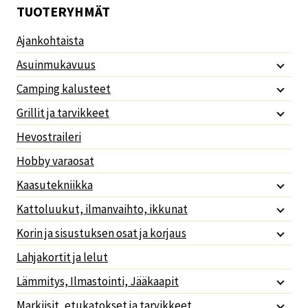
TUOTERYHMÄT
Ajankohtaista
Asuinmukavuus
Camping kalusteet
Grillit ja tarvikkeet
Hevostraileri
Hobby varaosat
Kaasutekniikka
Kattoluukut, ilmanvaihto, ikkunat
Korin ja sisustuksen osat ja korjaus
Lahjakortit ja lelut
Lämmitys, Ilmastointi, Jääkaapit
Markiisit, etukatokset ja tarvikkeet