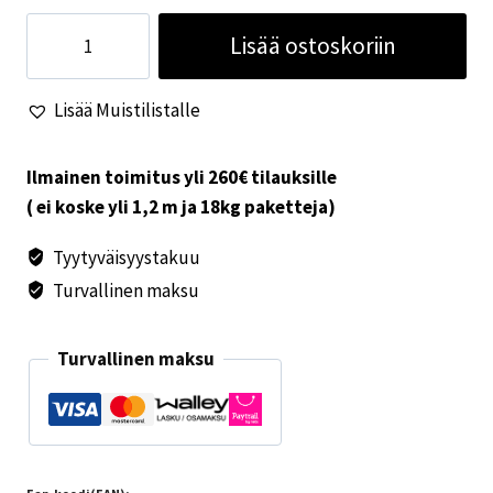
Zadi
Lisää ostoskoriin
lukko
valkoinen
Lisää Muistilistalle
ellipsi
määrä
Ilmainen toimitus yli 260€ tilauksille
( ei koske yli 1,2 m ja 18kg paketteja)
Tyytyväisyystakuu
Turvallinen maksu
Turvallinen maksu