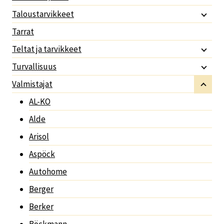
Taloustarvikkeet
Tarrat
Teltat ja tarvikkeet
Turvallisuus
Valmistajat
AL-KO
Alde
Arisol
Aspöck
Autohome
Berger
Berker
Böckmann