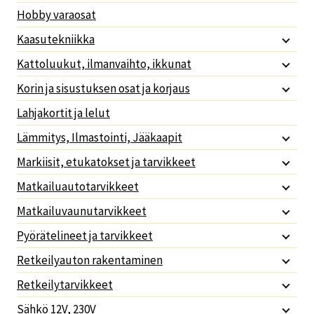
Hobby varaosat
Kaasutekniikka
Kattoluukut, ilmanvaihto, ikkunat
Korin ja sisustuksen osat ja korjaus
Lahjakortit ja lelut
Lämmitys, Ilmastointi, Jääkaapit
Markiisit, etukatokset ja tarvikkeet
Matkailuautotarvikkeet
Matkailuvaunutarvikkeet
Pyörätelineet ja tarvikkeet
Retkeilyauton rakentaminen
Retkeilytarvikkeet
Sähkö 12V, 230V