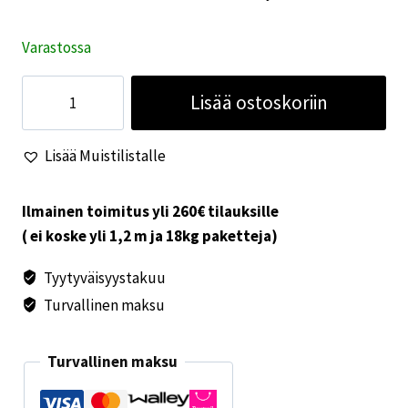
Varastossa
Painolukko
Lisää ostoskoriin
valkoinen
ilman
Lisää Muistilistalle
avainta+sylinteriä
määrä
Ilmainen toimitus yli 260€ tilauksille
( ei koske yli 1,2 m ja 18kg paketteja)
Tyytyväisyystakuu
Turvallinen maksu
Turvallinen maksu