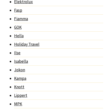
Elektrolux
Fasp
Fiamma
GOK
Hella
Holiday Travel
Ilse
Isabella
Jokon
Kampa
Knott
Lippert
MPK