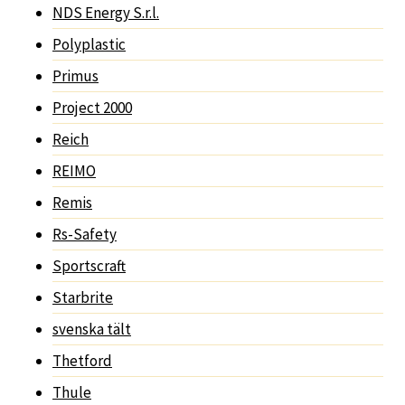
NDS Energy S.r.l.
Polyplastic
Primus
Project 2000
Reich
REIMO
Remis
Rs-Safety
Sportscraft
Starbrite
svenska tält
Thetford
Thule