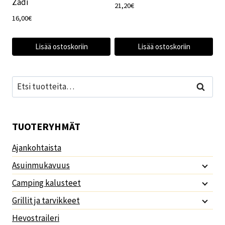
Zadi
21,20
€
16,00
€
Lisää ostoskoriin
Lisää ostoskoriin
Etsi:
Haku
TUOTERYHMÄT
Ajankohtaista
Asuinmukavuus
Camping kalusteet
Grillit ja tarvikkeet
Hevostraileri