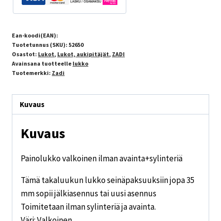
Ean-koodi(EAN):
Tuotetunnus (SKU):
52650
Osastot:
Lukot
,
Lukot, aukipitäjät
,
ZADI
Avainsana tuotteelle
lukko
Tuotemerkki:
Zadi
Kuvaus
Kuvaus
Painolukko valkoinen ilman avainta+sylinteriä
Tämä takaluukun lukko seinäpaksuuksiin jopa 35
mm sopii jälkiasennus tai uusi asennus
Toimitetaan ilman sylinteriä ja avainta.
Väri: Valkoinen.