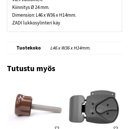
Kiinnitys Ø 24 mm.
Dimension: L46 x W36 x H14mm.
ZADI lukkosylinteri käy
Tuotekoko
L46 x W36 x H14mm.
Tutustu myös