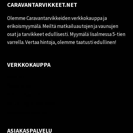
CARAVANTARVIKKEET.NET
Olemme Caravantarvikkeiden verkkokauppa ja
erikoismyymälä. Meiltä matkailuautojen ja vaunujen
osat ja tarvikkeet edullisesti. Myymälä Iisalmessa 5-tien
varrella. Vertaa hintoja, olemme taatusti edullinen!
VERKKOKAUPPA
Oma tili
Palautukset
Rekisteriseloste
Vastuuvapauslauseke
Evästekäytäntö (EU)
ASIAKASPALVELU