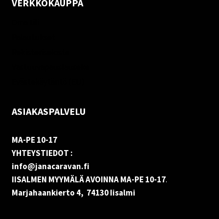
VERKKOKAUPPA
Oma tili
Palautukset
Rekisteriseloste
Vastuuvapauslauseke
Evästekäytäntö (EU)
ASIAKASPALVELU
MA-PE 10-17
YHTEYSTIEDOT :
info@janacaravan.fi
IISALMEN MYYMÄLÄ AVOINNA MA-PE 10-17
.
Marjahaankierto 4, 74130 Iisalmi