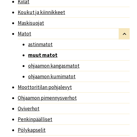
Kiilat
Koukut ja kiinnikkeet
Maskisuojat
Matot
astinmatot
muut matot
ohjaamon kangasmatot
ohjaamon kumimatot
Moottoritilan pohjalevyt
Ohjaamon pimennysverhot
Oviverhot
Penkinpäälliset
Pölykapselit