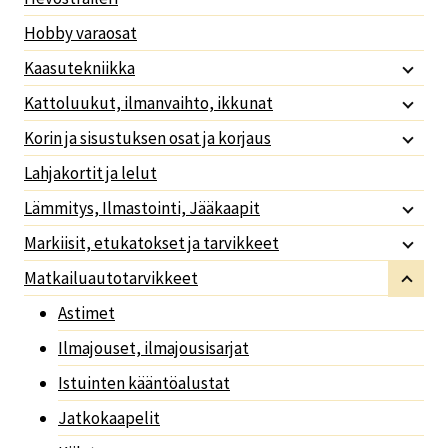
Hobby varaosat
Kaasutekniikka
Kattoluukut, ilmanvaihto, ikkunat
Korin ja sisustuksen osat ja korjaus
Lahjakortit ja lelut
Lämmitys, Ilmastointi, Jääkaapit
Markiisit, etukatokset ja tarvikkeet
Matkailuautotarvikkeet
Astimet
Ilmajouset, ilmajousisarjat
Istuinten kääntöalustat
Jatkokaapelit