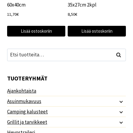
60x40cm
35x27cm 2kpl
11,70
€
8,50
€
Lisää ostoskoriin
Lisää ostoskoriin
Etsi:
Haku
TUOTERYHMÄT
Ajankohtaista
Asuinmukavuus
Camping kalusteet
Grillit ja tarvikkeet
Hevostraileri