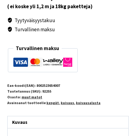
( ei koske yli 1,2 m ja 18kg paketteja)
Tyytyväisyystakuu
Turvallinen maksu
Turvallinen maksu
Ean-koodi(EAN):
8002523654007
Tuotetunnus (SKU):
92255
Osasto:
muut matot
Avainsanat tuotteelle
kengät
,
kuivaus
,
kuivausalusta
Kuvaus