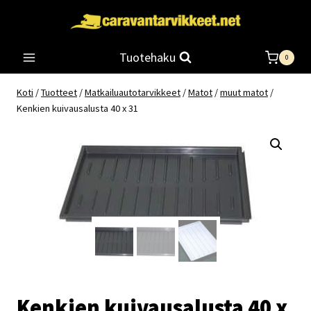
Siirry
sisältöön
Tuotehaku
0
Koti
/
Tuotteet
/
Matkailuautotarvikkeet
/
Matot
/
muut matot
/
Kenkien kuivausalusta 40 x 31
Kenkien kuivausalusta 40 x