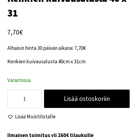
31
7,70
€
Alhaisin hinta 30 päivän aikana:
7,70
€
Kenkien kuivausalusta 40cm x 31cm
Varastossa
Kenkien
Lisää ostoskoriin
kuivausalusta
40
Lisää Muistilistalle
x
31
määrä
Ilmainen toimitus yli 260€ tilauksille