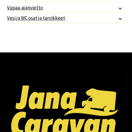
Vapaa-ajanvietto
Vesi ja WC osat ja tarvikkeet