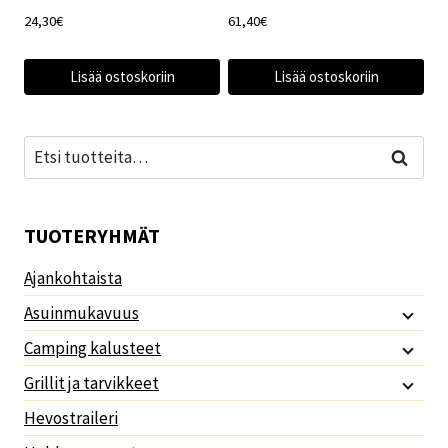
24,30
€
61,40
€
Lisää ostoskoriin
Lisää ostoskoriin
Etsi:
Haku
TUOTERYHMÄT
Ajankohtaista
Asuinmukavuus
Camping kalusteet
Grillit ja tarvikkeet
Hevostraileri