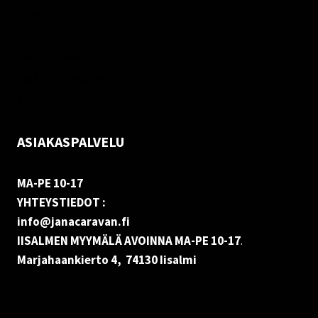
Oma tili
Palautukset
Rekisteriseloste
Vastuuvapauslauseke
Evästekäytäntö (EU)
ASIAKASPALVELU
MA-PE 10-17
YHTEYSTIEDOT :
info@janacaravan.fi
IISALMEN MYYMÄLÄ AVOINNA MA-PE 10-17
.
Marjahaankierto 4, 74130 Iisalmi