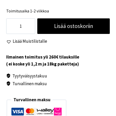
Toimitusaika 1-2 viikkoa
Käytävämatto
Lisää ostoskoriin
100x50cm
määrä
Lisää Muistilistalle
Ilmainen toimitus yli 260€ tilauksille
( ei koske yli 1,2 m ja 18kg paketteja)
Tyytyväisyystakuu
Turvallinen maksu
Turvallinen maksu