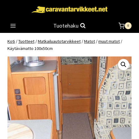
Siirry
sisältöön
Tuotehaku
0
Koti
/
Tuotteet
/
Matkailuautotarvikkeet
/
Matot
/
muut matot
/
Käytävämatto 100x50cm