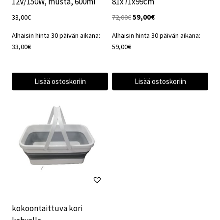
12V/150W, musta, 600ml
81x71x99cm
Alkuperäinen
Nykyinen
33,00
€
72,00
€
59,00
€
hinta
hinta
Alhaisin hinta 30 päivän aikana:
Alhaisin hinta 30 päivän aikana:
oli:
on:
33,00
€
59,00
€
72,00€.
59,00€.
Lisää ostoskoriin
Lisää ostoskoriin
kokoontaittuva kori