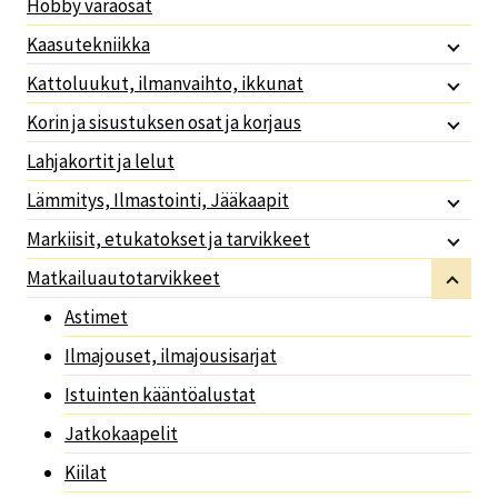
Hobby varaosat
Kaasutekniikka
Kattoluukut, ilmanvaihto, ikkunat
Korin ja sisustuksen osat ja korjaus
Lahjakortit ja lelut
Lämmitys, Ilmastointi, Jääkaapit
Markiisit, etukatokset ja tarvikkeet
Matkailuautotarvikkeet
Astimet
Ilmajouset, ilmajousisarjat
Istuinten kääntöalustat
Jatkokaapelit
Kiilat