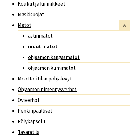
Koukut ja kiinnikkeet
Maskisuojat
Matot
astinmatot
muut matot
ohjaamon kangasmatot
ohjaamon kumimatot
Moottoritilan pohjalevyt
Ohjaamon pimennysverhot
Oviverhot
Penkinpäälliset
Pölykapselit
Tavaratila