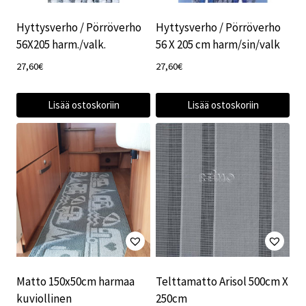
Hyttysverho / Pörröverho
Hyttysverho / Pörröverho
56X205 harm./valk.
56 X 205 cm harm/sin/valk
27,60
€
27,60
€
Lisää ostoskoriin
Lisää ostoskoriin
Matto 150x50cm harmaa
Telttamatto Arisol 500cm X
kuviollinen
250cm