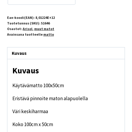
Ean-koodi(EAN):
8,01224E+12
Tuotetunnus (SKU):
51646
Osastot:
Arisol
,
muut matot
Avainsana tuotteelle
matto
Kuvaus
Kuvaus
Käytävämatto 100x50cm
Eristävä pinnoite maton alapuolella
Väri keskiharmaa
Koko 100cm x 50cm