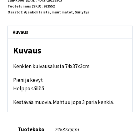
Ean-koodi(EAN):
4043729155503
Tuotetunnus (SKU):
922552
Osastot:
Ajankohtaista
,
muut matot
,
Säilytys
Kuvaus
Kuvaus
Kenkien kuivausalusta 74x37x3cm
Pieni ja kevyt
Helppo säilöä
Kestävää muovia. Mahtuu jopa 3 paria kenkiä.
Tuotekoko
74x37x3cm