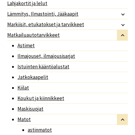
Lahjakortit ja lelut
Lämmitys, Ilmastointi, Jääkaapit
Markiisit, etukatokset ja tarvikkeet
Matkailuautotarvikkeet
Astimet
Ilmajouset, ilmajousisarjat
Istuinten kääntöalustat
Jatkokaapelit
Kiilat
Koukut ja kiinnikkeet
Maskisuojat
Matot
astinmatot