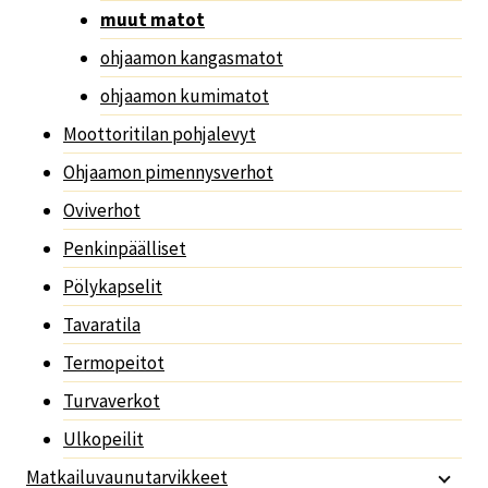
muut matot
ohjaamon kangasmatot
ohjaamon kumimatot
Moottoritilan pohjalevyt
Ohjaamon pimennysverhot
Oviverhot
Penkinpäälliset
Pölykapselit
Tavaratila
Termopeitot
Turvaverkot
Ulkopeilit
Matkailuvaunutarvikkeet