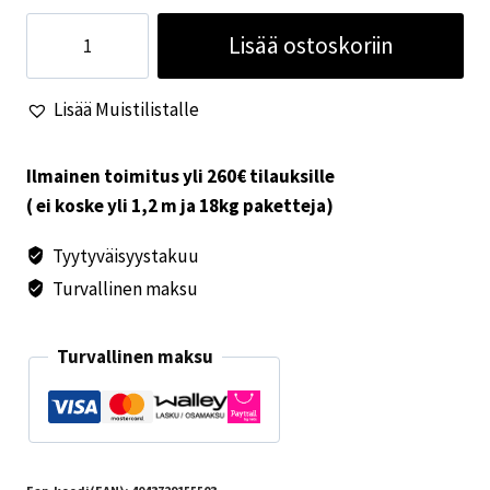
Kenkien
Lisää ostoskoriin
kuivausalusta
määrä
Lisää Muistilistalle
Ilmainen toimitus yli 260€ tilauksille
( ei koske yli 1,2 m ja 18kg paketteja)
Tyytyväisyystakuu
Turvallinen maksu
Turvallinen maksu