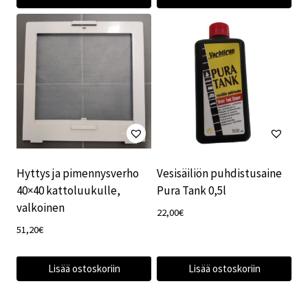
22,00€.
17,00€.
Hyttys ja pimennysverho
Vesisäiliön puhdistusaine
40×40 kattoluukulle,
Pura Tank 0,5l
valkoinen
22,00
€
51,20
€
Lisää ostoskoriin
Lisää ostoskoriin