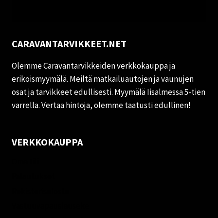
CARAVANTARVIKKEET.NET
Olemme Caravantarvikkeiden verkkokauppa ja
erikoismyymälä. Meiltä matkailuautojen ja vaunujen
osat ja tarvikkeet edullisesti. Myymälä Iisalmessa 5-tien
varrella. Vertaa hintoja, olemme taatusti edullinen!
VERKKOKAUPPA
Oma tili
Palautukset
Rekisteriseloste
Vastuuvapauslauseke