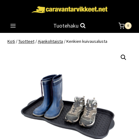
Siirry
sisältöön
Tuotehaku
0
Koti
/
Tuotteet
/
Ajankohtaista
/
Kenkien kuivausalusta