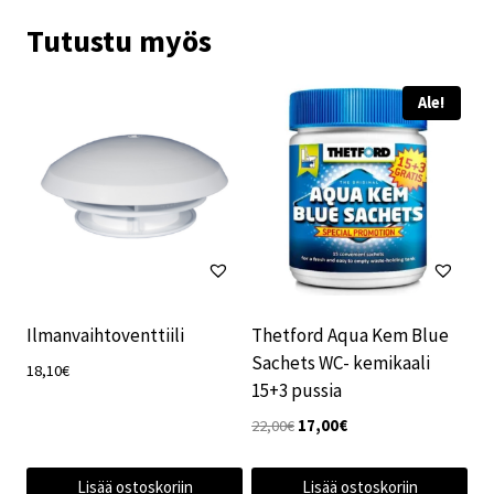
Tutustu myös
Ale!
Ilmanvaihtoventtiili
Thetford Aqua Kem Blue
Sachets WC- kemikaali
18,10
€
15+3 pussia
Alkuperäinen
Nykyinen
22,00
€
17,00
€
hinta
hinta
oli:
on:
Lisää ostoskoriin
Lisää ostoskoriin