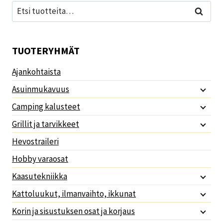
Etsi:
Haku
TUOTERYHMÄT
Ajankohtaista
Asuinmukavuus
Camping kalusteet
Grillit ja tarvikkeet
Hevostraileri
Hobby varaosat
Kaasutekniikka
Kattoluukut, ilmanvaihto, ikkunat
Korin ja sisustuksen osat ja korjaus